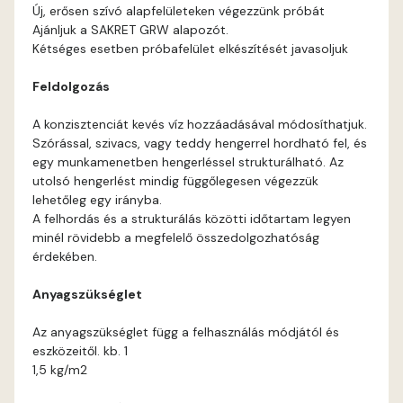
Bone E
Új, erősen szívó alapfelületeken végezzünk próbát
Ajánljuk a SAKRET GRW alapozót.
Brick E
Kétséges esetben próbafelület elkészítését javasoljuk
Feldolgozás
Caramel D
A konzisztenciát kevés víz hozzáadásával módosíthatjuk.
Caramel E
Szórással, szivacs, vagy teddy hengerrel hordható fel, és
egy munkamenetben hengerléssel strukturálható. Az
utolsó hengerlést mindig függőlegesen végezzük
Citrus C
lehetőleg egy irányba.
A felhordás és a strukturálás közötti időtartam legyen
Citrus D
minél rövidebb a megfelelő összedolgozhatóság
érdekében.
Citrus E
Anyagszükséglet
Cobalt E
Az anyagszükséglet függ a felhasználás módjától és
eszközeitől. kb. 1
1,5 kg/m2
Cognac E