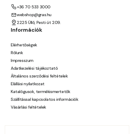
+36 70 533 3000
Orange E
webshop@gras.hu
2225 Üllő, Pesti út 209.
Paris-green E
Információk
Peach E
Elérhetőségek
Rólunk
Pear-yellow E
Impresszum
Adatkezelési tájékoztató
Pheasant-brown E
Általános szerződési feltételek
Elállási nyilatkozat
Pistachio D
Katalógusok, termékismertetők
Szállítással kapcsolatos információk
Pistachio E
Vásárlási feltételek
Polar-blue D
Polar-blue E