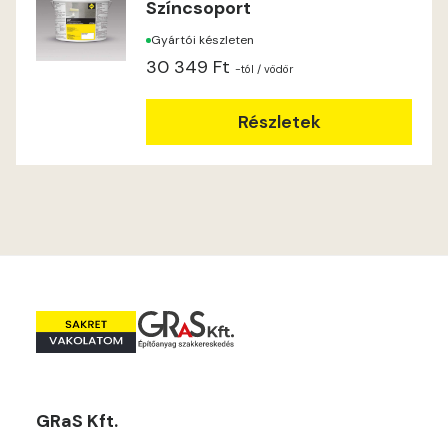
Színcsoport
Lime C
Gyártói készleten
Lime D
30 349 Ft
-tól
/ vödör
Lime E
Részletek
Magnolia D
Magnolia E
Mandarin E
Mango E
Mouse-grey E
GRaS Kft.
Ocher E