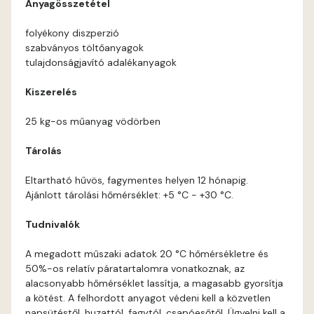
Anyagösszetétel
Coral E
folyékony diszperzió
szabványos töltőanyagok
Corn E
tulajdonságjavító adalékanyagok
Cotto E
Kiszerelés
25 kg-os műanyag vödörben
Current-red E
Tárolás
Date-brown E
Eltartható hűvös, fagymentes helyen 12 hónapig.
Ajánlott tárolási hőmérséklet: +5 °C - +30 °C.
Egyptian orange E
Tudnivalók
Fern E
A megadott műszaki adatok 20 °C hőmérsékletre és
50%-os relatív páratartalomra vonatkoznak, az
Fig-brown E
alacsonyabb hőmérséklet lassítja, a magasabb gyorsítja
a kötést. A felhordott anyagot védeni kell a közvetlen
Fir E
napsütéstől, huzattól, fagytól, csapóesőtől. Ügyelni kell a