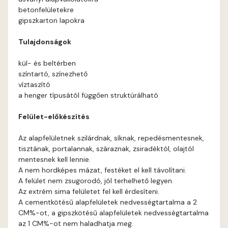
betonfelületekre
Ash D
gipszkarton lapokra
Tulajdonságok
Ash E
kül- és beltérben
Basalt E
színtartó, színezhető
víztaszító
a henger típusától függően struktúrálható
Blood-orange E
Felület-előkészítés
Bone A
Az alapfelületnek szilárdnak, síknak, repedésmentesnek,
tisztának, portalannak, száraznak, zsiradéktól, olajtól
Bone B
mentesnek kell lennie.
A nem hordképes mázat, festéket el kell távolítani.
Bone C
A felület nem zsugorodó, jól terhelhető legyen.
Az extrém sima felületet fel kell érdesíteni.
Bone D
A cementkötésű alapfelületek nedvességtartalma a 2
CM%-ot, a gipszkötésű alapfelületek nedvességtartalma
az 1 CM%-ot nem haladhatja meg.