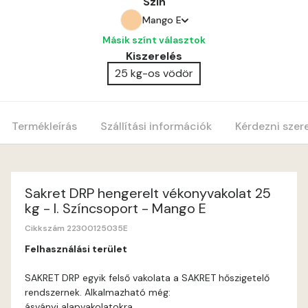
Szín
Mango E
Másik színt választok
Amber E
Kiszerelés
25 kg-os vödör
Anticred E
Antimony D
Termékleírás
Szállítási információk
Kérdezni szer
Antimony E
Apple E
Sakret DRP hengerelt vékonyvakolat 25
kg - I. Színcsoport - Mango E
Apricot E
Cikkszám 22300125035E
Felhasználási terület
Arsenic D
SAKRET DRP egyik felső vakolata a SAKRET hőszigetelő
rendszernek. Alkalmazható még:
Arsenic E
ásványi alapvakolatokra