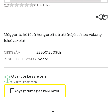
0.0
0 Értékelés
Műgyanta kötésű hengerelt struktúrájú színes vékony
felsővakolat
CIKKSZÁM
22300125035E
RENDELÉSI EGYSÉG
1 vödör
Gyártói készleten
Gyártói készleten
Anyagszükséglet kalkulátor