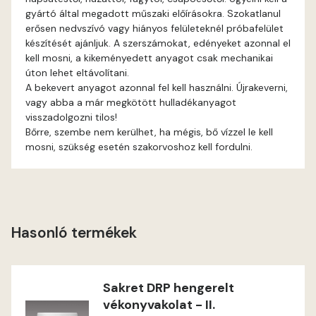
gyártó által megadott műszaki előírásokra. Szokatlanul
erősen nedvszívó vagy hiányos felületeknél próbafelület
Graphit E
készítését ajánljuk. A szerszámokat, edényeket azonnal el
kell mosni, a kikeményedett anyagot csak mechanikai
Grass-green E
úton lehet eltávolítani.
A bekevert anyagot azonnal fel kell használni. Újrakeverni,
Heide C
vagy abba a már megkötött hulladékanyagot
visszadolgozni tilos!
Bőrre, szembe nem kerülhet, ha mégis, bő vízzel le kell
Heide D
mosni, szükség esetén szakorvoshoz kell fordulni.
Heide E
Indian-yellow E
Hasonló termékek
Lilac D
Lilac E
Sakret DRP hengerelt
vékonyvakolat - II.