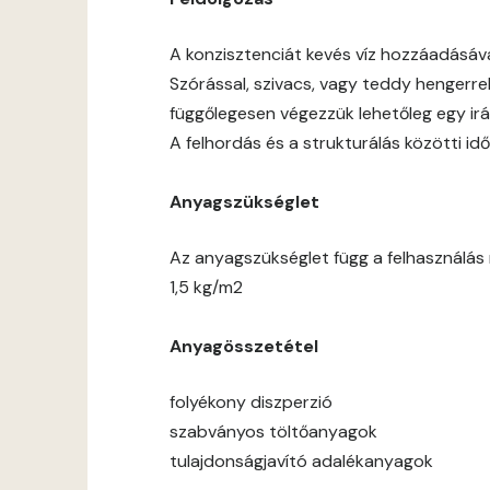
A konzisztenciát kevés víz hozzáadásáv
Szórással, szivacs, vagy teddy hengerre
függőlegesen végezzük lehetőleg egy ir
A felhordás és a strukturálás közötti 
Anyagszükséglet
Az anyagszükséglet függ a felhasználás m
1,5 kg/m2
Anyagösszetétel
folyékony diszperzió
szabványos töltőanyagok
tulajdonságjavító adalékanyagok