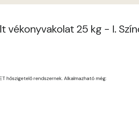
Apricot E
t vékonyvakolat 25 kg - I. Szín
Arsenic D
Arsenic E
Ash D
Ash E
ET hőszigetelő rendszernek. Alkalmazható még:
Basalt E
Blood-orange E
Bone A