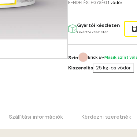
RENDELÉSI EGYSÉG
1 vödör
Gyártói készleten
Gyártói készleten
Másik színt vá
Szín
Brick E
Kiszerelés
25 kg-os vödör
Amber E
Anticred E
Antimony D
Antimony E
Szállítási információk
Kérdezni szeretnék
Apple E