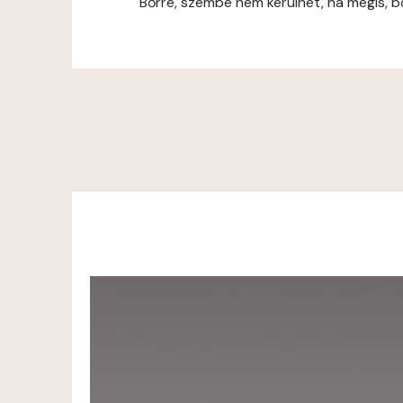
Bőrre, szembe nem kerülhet, ha mégis, bő 