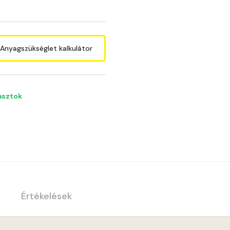
Anyagszükséglet kalkulátor
lasztok
Értékelések