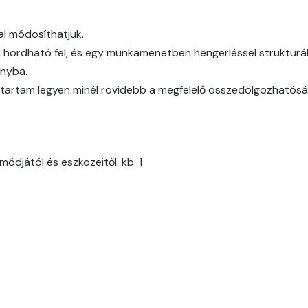
Citrus E
al módosíthatjuk.
Cobalt E
l hordható fel, és egy munkamenetben hengerléssel strukturál
ányba.
Cognac E
időtartam legyen minél rövidebb a megfelelő összedolgozhatós
Coral E
Corn E
ódjától és eszközeitől. kb. 1
Cotto E
Current-red E
Date-brown E
Egyptian orange E