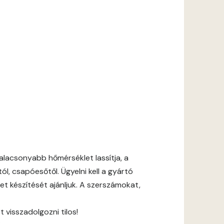
lacsonyabb hőmérséklet lassítja, a
l, csapóesőtől. Ügyelni kell a gyártó
et készítését ajánljuk. A szerszámokat,
 visszadolgozni tilos!