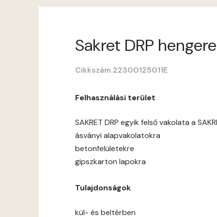
Sakret DRP hengerel
Cikkszám 22300125011E
Felhasználási terület
SAKRET DRP egyik felső vakolata a SAKR
ásványi alapvakolatokra
betonfelületekre
gipszkarton lapokra
Tulajdonságok
kül- és beltérben