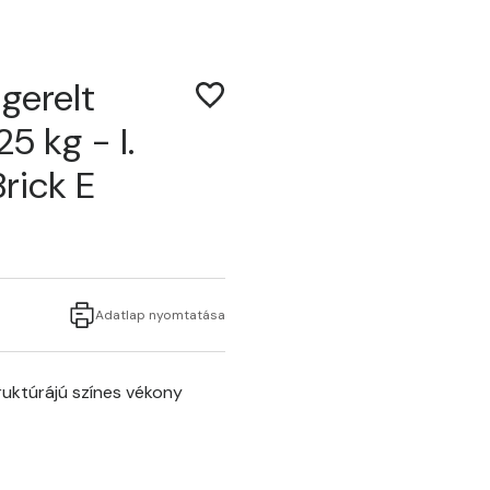
gerelt
5 kg - I.
rick E
Adatlap nyomtatása
uktúrájú színes vékony