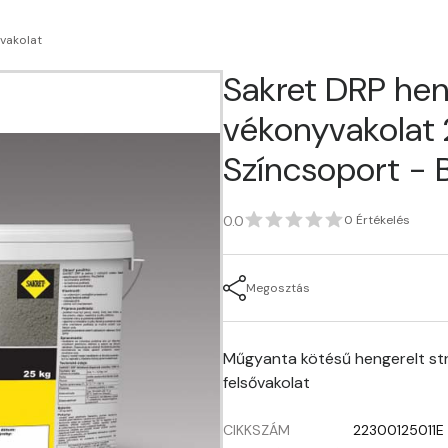
vakolat
Sakret DRP hen
vékonyvakolat 2
Színcsoport - B
0.0
0 Értékelés
Megosztás
Műgyanta kötésű hengerelt str
felsővakolat
CIKKSZÁM
22300125011E