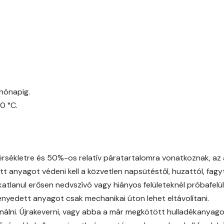
Fern E
Fig-brown E
Fir E
hónapig.
Graphit E
0 °C.
Grass-green E
Heide C
ékletre és 50%-os relatív páratartalomra vonatkoznak, az a
t anyagot védeni kell a közvetlen napsütéstől, huzattól, fagytó
Heide D
atlanul erősen nedvszívó vagy hiányos felületeknél próbafelül
ményedett anyagot csak mechanikai úton lehet eltávolítani.
Heide E
nálni. Újrakeverni, vagy abba a már megkötött hulladékanyagot