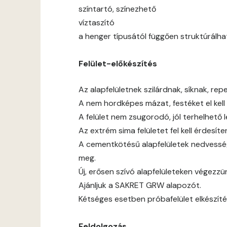
színtartó, színezhető
víztaszító
a henger típusától függően struktúrálha
Felület-előkészítés
Az alapfelületnek szilárdnak, síknak, rep
A nem hordképes mázat, festéket el kell t
A felület nem zsugorodó, jól terhelhető 
Az extrém sima felületet fel kell érdesíten
A cementkötésű alapfelületek nedvessé
meg.
Új, erősen szívó alapfelületeken végezz
Ajánljuk a SAKRET GRW alapozót.
Kétséges esetben próbafelület elkészíté
Feldolgozás