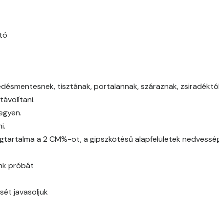
Bone B
Bone C
tó
Bone D
Bone E
edésmentesnek, tisztának, portalannak, száraznak, zsiradéktól,
ávolítani.
Brick E
legyen.
i.
Caramel D
gtartalma a 2 CM%-ot, a gipszkötésű alapfelületek nedvessé
Caramel E
ünk próbát
Citrus C
sét javasoljuk
Citrus D