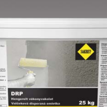
Mango E
Mouse-grey E
Ocher E
Orange E
Paris-green E
Peach E
Pear-yellow E
Pheasant-brown E
Pistachio D