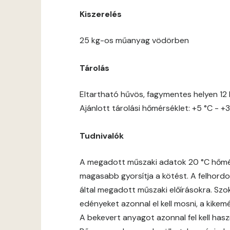
Kiszerelés
25 kg-os műanyag vödörben
Tárolás
Eltartható hűvös, fagymentes helyen 12 
Ajánlott tárolási hőmérséklet: +5 °C - +3
Tudnivalók
A megadott műszaki adatok 20 °C hőmérs
magasabb gyorsítja a kötést. A felhordot
által megadott műszaki előírásokra. Szok
edényeket azonnal el kell mosni, a kike
A bekevert anyagot azonnal fel kell hasz