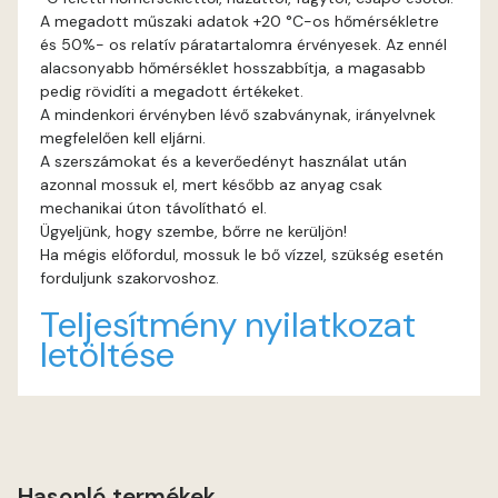
A megadott műszaki adatok +20 °C-os hőmérsékletre
és 50%- os relatív páratartalomra érvényesek. Az ennél
alacsonyabb hőmérséklet hosszabbítja, a magasabb
pedig rövidíti a megadott értékeket.
A mindenkori érvényben lévő szabványnak, irányelvnek
megfelelően kell eljárni.
A szerszámokat és a keverőedényt használat után
azonnal mossuk el, mert később az anyag csak
mechanikai úton távolítható el.
Ügyeljünk, hogy szembe, bőrre ne kerüljön!
Ha mégis előfordul, mossuk le bő vízzel, szükség esetén
forduljunk szakorvoshoz.
Teljesítmény nyilatkozat
letöltése
Hasonló termékek