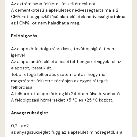
Az extrém sima felületet fel kell érdesíteni.
A cementkötésű alapfelületek nedvességtartalma a 2
CM%-ot, a gipszkötésű alapfelületek nedvességtartalma
az 1 CM%-ot nem haladhatja meg.
Feldolgozás
Az alapozó feldolgozásra kész, további hígítást nem
igényel
Az alapozandó felülete ecsettel, hengerrel vigyek fel az
alapozót, itassuk át.
Több rétegű felhordás esetén fontos, hogy már
megszáradt felületre történjen az egyes rétegek
felhordása
A felhordott alapozóréteg kb.24 óra múlva átvonható.
A feldolgozási hőmérséklet +5 °C és +25 °C között.
Anyagszükséglet
0,2 L/m2
az anyagszükséglet függ az alapfelület minőségétől, a a