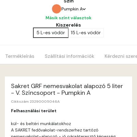
Szín
Pumpkin A
Másik színt választok
Apple A
Kiszerelés
5 L-es vödör
15 L-es vödör
Egyptian orange A
Mandarin A
Termékleírás
Szállítási információk
Kérdezni szer
Ocher A
Orange A
Sakret GRF nemesvakolat alapozó 5 liter
- V. Színcsoport - Pumpkin A
Peach A
Cikkszám 23290005046A
Felhasználási terület
Pumpkin A
kül- és beltéri munkálatokhoz
A SAKRET fedővakolat-rendszerhez tartózó
Rose A
nemesvakolat-alapozó - jó páraáteresztő képesség