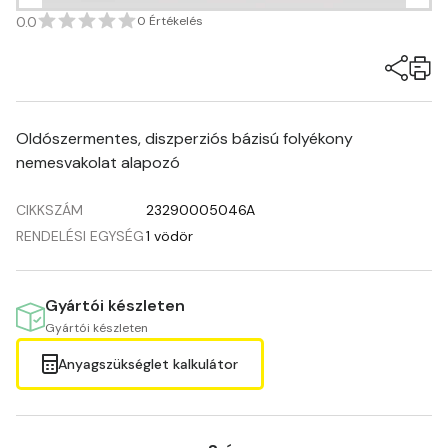
0.0
0 Értékelés
Oldószermentes, diszperziós bázisú folyékony
nemesvakolat alapozó
CIKKSZÁM
23290005046A
RENDELÉSI EGYSÉG
1 vödör
Gyártói készleten
Gyártói készleten
Anyagszükséglet kalkulátor