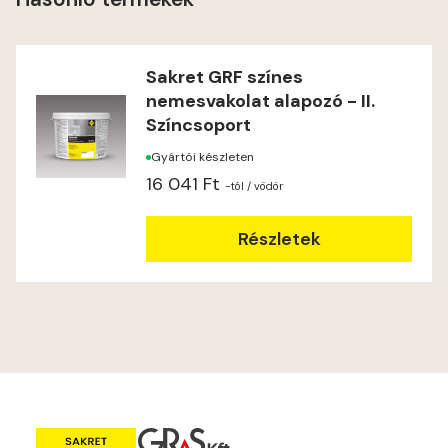
Sakret GRF színes
nemesvakolat alapozó - II.
Színcsoport
Gyártói készleten
16 041 Ft
-tól
/ vödör
Részletek