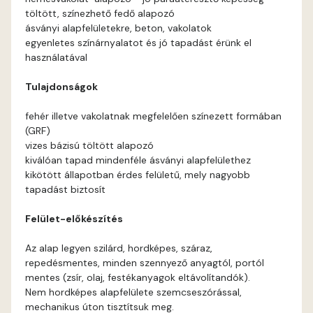
töltött, színezhető fedő alapozó
Sulphur A
ásványi alapfelületekre, beton, vakolatok
egyenletes színárnyalatot és jó tapadást érünk el
használatával
Tulajdonságok
fehér illetve vakolatnak megfelelően színezett formában
(GRF)
vizes bázisú töltött alapozó
kiválóan tapad mindenféle ásványi alapfelülethez
kikötött állapotban érdes felületű, mely nagyobb
tapadást biztosít
Felület-előkészítés
Az alap legyen szilárd, hordképes, száraz,
repedésmentes, minden szennyező anyagtól, portól
mentes (zsír, olaj, festékanyagok eltávolítandók).
Nem hordképes alapfelülete szemcseszórással,
mechanikus úton tisztítsuk meg.