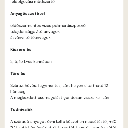
feldolgozási módszertől
Anyagösszetétel
oldószermentes vizes polimerdiszperzió
tulajdonságjavító anyagok
ásványi töltőanyagok
Kiszerelés
2, 5, 15 L-es kannában
Tárolás
Száraz, hűvös, fagymentes, zárt helyen eltartható 12
hónapig.
A megkezdett csomagolást gondosan vissza kell zárni
Tudnivalók
A száradó anyagot óvni kell a közvetlen napsütéstől, +30
°C feletti hőmérséklettől, huzattól, fagytól, csapó esőtől.