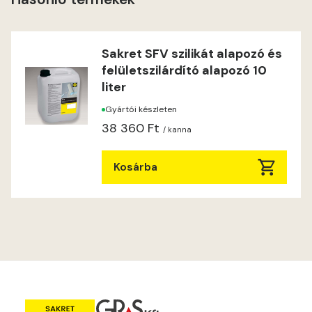
Windhover A
Windhover B
Sakret SFV szilikát alapozó és
felületszilárdító alapozó 10
liter
Gyártói készleten
38 360 Ft
/ kanna
Kosárba