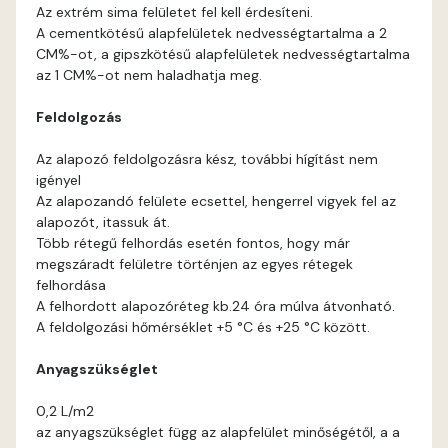
Graphit A
Az extrém sima felületet fel kell érdesíteni.
A cementkötésű alapfelületek nedvességtartalma a 2
Grass-green A
CM%-ot, a gipszkötésű alapfelületek nedvességtartalma
az 1 CM%-ot nem haladhatja meg.
Indian-yellow A
Feldolgozás
Mandarin B
Az alapozó feldolgozásra kész, további hígítást nem
igényel
Az alapozandó felülete ecsettel, hengerrel vigyek fel az
Mango A
alapozót, itassuk át.
Több rétegű felhordás esetén fontos, hogy már
Melon-yellow A
megszáradt felületre történjen az egyes rétegek
felhordása
A felhordott alapozóréteg kb.24 óra múlva átvonható.
Melon-yellow B
A feldolgozási hőmérséklet +5 °C és +25 °C között.
Mouse-grey A
Anyagszükséglet
0,2 L/m2
Ocher B
az anyagszükséglet függ az alapfelület minőségétől, a a