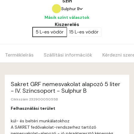
Szín
Sulphur B
Másik színt választok
Amber A
Kiszerelés
5 L-es vödör
15 L-es vödör
Apple B
Apricot A
Termékleírás
Szállítási információk
Kérdezni szer
Blood-orange A
Cobalt A
Sakret GRF nemesvakolat alapozó 5 liter
- IV. Színcsoport - Sulphur B
Cognac A
Cikkszám 23290005055B
Felhasználási terület
Coral A
kül- és beltéri munkálatokhoz
A SAKRET fedővakolat-rendszerhez tartózó
Corn A
nemesvakolat-alapozó - jó páraáteresztő képesség