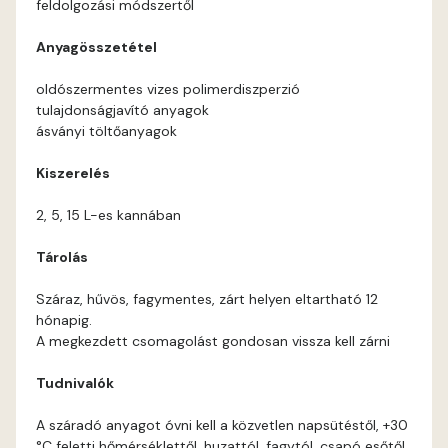
feldolgozási módszertől
Orange B
Anyagösszetétel
Paris-green A
oldószermentes vizes polimerdiszperzió
tulajdonságjavító anyagok
Peach B
ásványi töltőanyagok
Kiszerelés
Pear-yellow A
2, 5, 15 L-es kannában
Pheasant-brown A
Tárolás
Polar-blue A
Száraz, hűvös, fagymentes, zárt helyen eltartható 12
hónapig.
Pumpkin B
A megkezdett csomagolást gondosan vissza kell zárni
Tudnivalók
Reddish A
A száradó anyagot óvni kell a közvetlen napsütéstől, +30
Rose B
°C feletti hőmérséklettől, huzattól, fagytól, csapó esőtől.