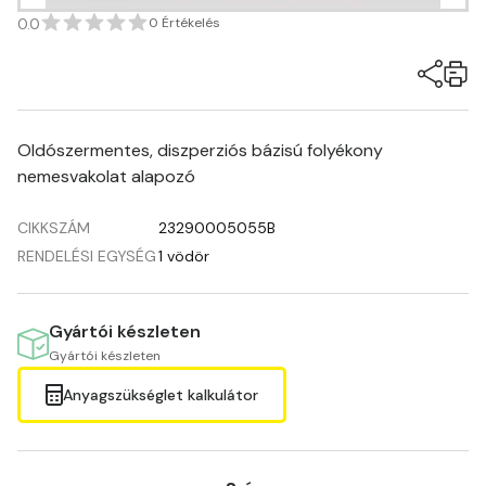
0.0
0 Értékelés
Oldószermentes, diszperziós bázisú folyékony
nemesvakolat alapozó
CIKKSZÁM
23290005055B
RENDELÉSI EGYSÉG
1 vödör
Gyártói készleten
Gyártói készleten
Anyagszükséglet kalkulátor