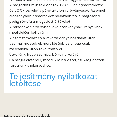
A megadott műszaki adatok +20 °C-os hőmérsékletre
és 50%- os relatív páratartalomra érvényesek. Az ennél
Rust A
alacsonyabb hőmérséklet hosszabbítja, a magasabb
pedig rövidíti a megadott értékeket.
Sienna A
A mindenkori érvényben lévő szabványnak, irányelvnek
megfelelően kell eljárni.
Sulphur B
A szerszámokat és a keverőedényt használat után
azonnal mossuk el, mert később az anyag csak
mechanikai úton távolítható el.
Terra A
Ügyeljünk, hogy szembe, bőrre ne kerüljön!
Ha mégis előfordul, mossuk le bő vízzel, szükség esetén
Tobacco A
forduljunk szakorvoshoz.
Teljesítmény nyilatkozat
Umbra A
letöltése
Vulcan-red A
Water-blue A
Hasonló termékek