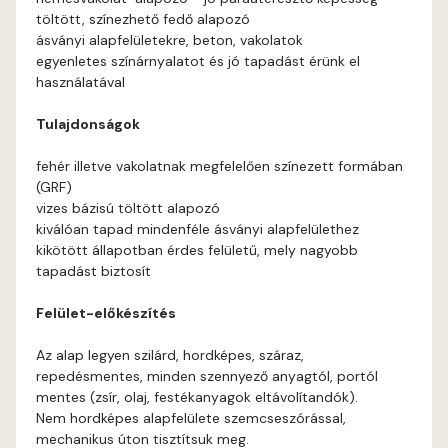
töltött, színezhető fedő alapozó
Current-red A
ásványi alapfelületekre, beton, vakolatok
egyenletes színárnyalatot és jó tapadást érünk el
használatával
Date-brown A
Tulajdonságok
Egyptian orange B
fehér illetve vakolatnak megfelelően színezett formában
(GRF)
Fern A
vizes bázisú töltött alapozó
kiválóan tapad mindenféle ásványi alapfelülethez
Fig-brown A
kikötött állapotban érdes felületű, mely nagyobb
tapadást biztosít
Fir A
Felület-előkészítés
Gecco-green A
Az alap legyen szilárd, hordképes, száraz,
repedésmentes, minden szennyező anyagtól, portól
Gold-yellow A
mentes (zsír, olaj, festékanyagok eltávolítandók).
Nem hordképes alapfelülete szemcseszórással,
mechanikus úton tisztítsuk meg.