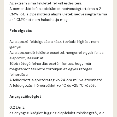
Graphit A
Az extrém sima felületet fel kell érdesíteni.
A cementkötésű alapfelületek nedvességtartalma a 2
Grass-green A
CM%-ot, a gipszkötésű alapfelületek nedvességtartalma
az 1 CM%-ot nem haladhatja meg.
Indian-yellow A
Feldolgozás
Mandarin B
Az alapozó feldolgozásra kész, további hígítást nem
igényel
Az alapozandó felülete ecsettel, hengerrel vigyek fel az
Mango A
alapozót, itassuk át.
Több rétegű felhordás esetén fontos, hogy már
Melon-yellow A
megszáradt felületre történjen az egyes rétegek
felhordása
A felhordott alapozóréteg kb.24 óra múlva átvonható.
Melon-yellow B
A feldolgozási hőmérséklet +5 °C és +25 °C között.
Mouse-grey A
Anyagszükséglet
0,2 L/m2
Ocher B
az anyagszükséglet függ az alapfelület minőségétől, a a