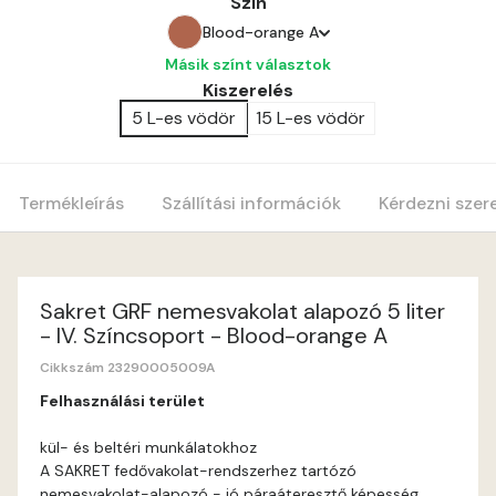
Szín
Blood-orange A
Másik színt választok
Amber A
Kiszerelés
5 L-es vödör
15 L-es vödör
Apple B
Apricot A
Termékleírás
Szállítási információk
Kérdezni szer
Blood-orange A
Cobalt A
Sakret GRF nemesvakolat alapozó 5 liter
- IV. Színcsoport - Blood-orange A
Cognac A
Cikkszám 23290005009A
Felhasználási terület
Coral A
kül- és beltéri munkálatokhoz
A SAKRET fedővakolat-rendszerhez tartózó
Corn A
nemesvakolat-alapozó - jó páraáteresztő képesség