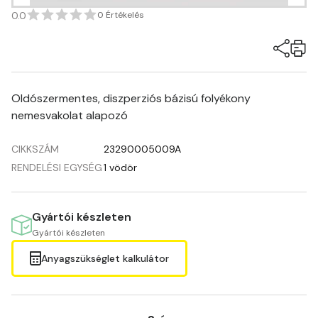
0.0
0 Értékelés
Oldószermentes, diszperziós bázisú folyékony
nemesvakolat alapozó
CIKKSZÁM
23290005009A
RENDELÉSI EGYSÉG
1 vödör
Gyártói készleten
Gyártói készleten
Anyagszükséglet kalkulátor