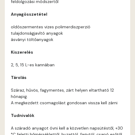
feldolgozási módszertől
Orange B
Anyagösszetétel
Paris-green A
oldószermentes vizes polimerdiszperzió
tulajdonságjavító anyagok
Peach B
ásványi töltőanyagok
Kiszerelés
Pear-yellow A
2, 5, 15 L-es kannában
Pheasant-brown A
Tárolás
Polar-blue A
Száraz, hűvös, fagymentes, zárt helyen eltartható 12
hónapig.
Pumpkin B
A megkezdett csomagolást gondosan vissza kell zárni
Tudnivalók
Reddish A
A száradó anyagot óvni kell a közvetlen napsütéstől, +30
Rose B
°C feletti hőmérséklettől, huzattól, fagytól, csapó esőtől.