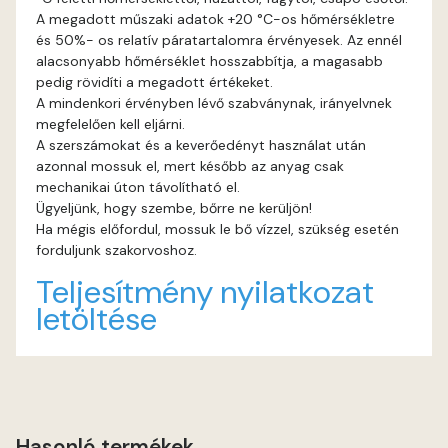
A megadott műszaki adatok +20 °C-os hőmérsékletre
és 50%- os relatív páratartalomra érvényesek. Az ennél
Rust A
alacsonyabb hőmérséklet hosszabbítja, a magasabb
pedig rövidíti a megadott értékeket.
Sienna A
A mindenkori érvényben lévő szabványnak, irányelvnek
megfelelően kell eljárni.
Sulphur B
A szerszámokat és a keverőedényt használat után
azonnal mossuk el, mert később az anyag csak
mechanikai úton távolítható el.
Terra A
Ügyeljünk, hogy szembe, bőrre ne kerüljön!
Ha mégis előfordul, mossuk le bő vízzel, szükség esetén
Tobacco A
forduljunk szakorvoshoz.
Teljesítmény nyilatkozat
Umbra A
letöltése
Vulcan-red A
Water-blue A
Hasonló termékek