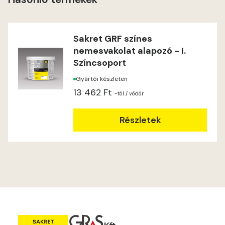
Windhover A
Windhover B
Sakret GRF színes
nemesvakolat alapozó - I.
Színcsoport
Gyártói készleten
13 462 Ft
-tól
/ vödör
Részletek