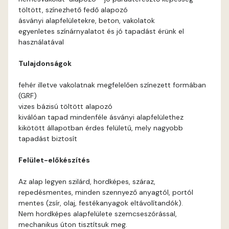
töltött, színezhető fedő alapozó
Current-red A
ásványi alapfelületekre, beton, vakolatok
egyenletes színárnyalatot és jó tapadást érünk el
használatával
Date-brown A
Tulajdonságok
Egyptian orange B
fehér illetve vakolatnak megfelelően színezett formában
(GRF)
Fern A
vizes bázisú töltött alapozó
kiválóan tapad mindenféle ásványi alapfelülethez
Fig-brown A
kikötött állapotban érdes felületű, mely nagyobb
tapadást biztosít
Fir A
Felület-előkészítés
Gecco-green A
Az alap legyen szilárd, hordképes, száraz,
repedésmentes, minden szennyező anyagtól, portól
Gold-yellow A
mentes (zsír, olaj, festékanyagok eltávolítandók).
Nem hordképes alapfelülete szemcseszórással,
mechanikus úton tisztítsuk meg.