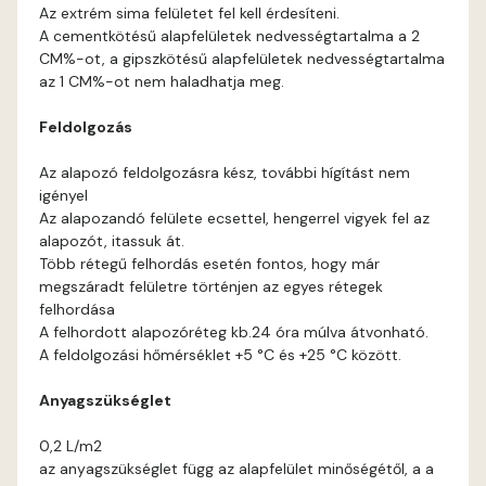
Graphit A
Az extrém sima felületet fel kell érdesíteni.
A cementkötésű alapfelületek nedvességtartalma a 2
Grass-green A
CM%-ot, a gipszkötésű alapfelületek nedvességtartalma
az 1 CM%-ot nem haladhatja meg.
Indian-yellow A
Feldolgozás
Mandarin B
Az alapozó feldolgozásra kész, további hígítást nem
igényel
Az alapozandó felülete ecsettel, hengerrel vigyek fel az
Mango A
alapozót, itassuk át.
Több rétegű felhordás esetén fontos, hogy már
Melon-yellow A
megszáradt felületre történjen az egyes rétegek
felhordása
A felhordott alapozóréteg kb.24 óra múlva átvonható.
Melon-yellow B
A feldolgozási hőmérséklet +5 °C és +25 °C között.
Mouse-grey A
Anyagszükséglet
0,2 L/m2
Ocher B
az anyagszükséglet függ az alapfelület minőségétől, a a