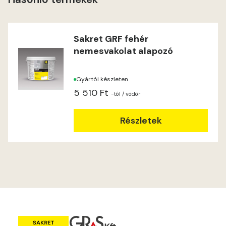
Windhover A
Windhover B
Sakret GRF fehér
nemesvakolat alapozó
Gyártói készleten
5 510 Ft
-tól
/ vödör
Részletek