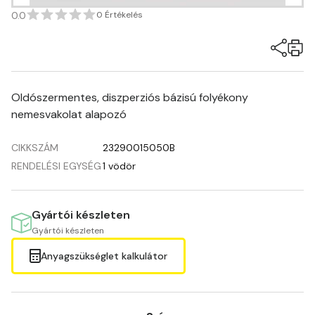
0.0
0 Értékelés
Oldószermentes, diszperziós bázisú folyékony
nemesvakolat alapozó
CIKKSZÁM
23290015050B
RENDELÉSI EGYSÉG
1 vödör
Gyártói készleten
Gyártói készleten
Anyagszükséglet kalkulátor