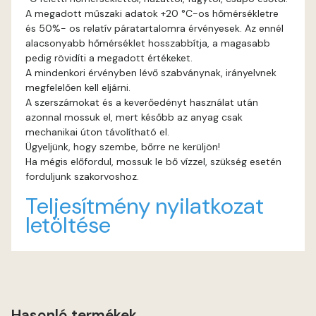
A megadott műszaki adatok +20 °C-os hőmérsékletre
és 50%- os relatív páratartalomra érvényesek. Az ennél
Rust A
alacsonyabb hőmérséklet hosszabbítja, a magasabb
pedig rövidíti a megadott értékeket.
Sienna A
A mindenkori érvényben lévő szabványnak, irányelvnek
megfelelően kell eljárni.
Sulphur B
A szerszámokat és a keverőedényt használat után
azonnal mossuk el, mert később az anyag csak
mechanikai úton távolítható el.
Terra A
Ügyeljünk, hogy szembe, bőrre ne kerüljön!
Ha mégis előfordul, mossuk le bő vízzel, szükség esetén
Tobacco A
forduljunk szakorvoshoz.
Teljesítmény nyilatkozat
Umbra A
letöltése
Vulcan-red A
Water-blue A
Hasonló termékek