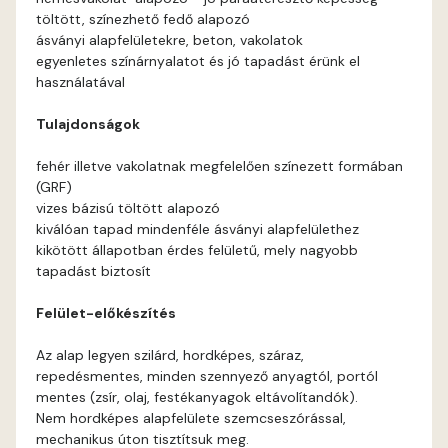
töltött, színezhető fedő alapozó
Current-red A
ásványi alapfelületekre, beton, vakolatok
egyenletes színárnyalatot és jó tapadást érünk el
használatával
Date-brown A
Tulajdonságok
Egyptian orange B
fehér illetve vakolatnak megfelelően színezett formában
(GRF)
Fern A
vizes bázisú töltött alapozó
kiválóan tapad mindenféle ásványi alapfelülethez
Fig-brown A
kikötött állapotban érdes felületű, mely nagyobb
tapadást biztosít
Fir A
Felület-előkészítés
Gecco-green A
Az alap legyen szilárd, hordképes, száraz,
repedésmentes, minden szennyező anyagtól, portól
Gold-yellow A
mentes (zsír, olaj, festékanyagok eltávolítandók).
Nem hordképes alapfelülete szemcseszórással,
mechanikus úton tisztítsuk meg.