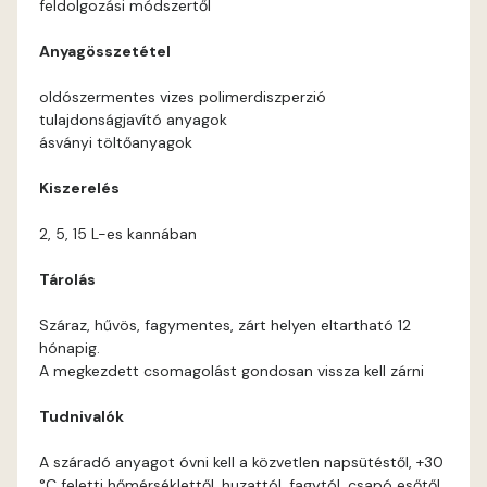
feldolgozási módszertől
Orange B
Anyagösszetétel
Paris-green A
oldószermentes vizes polimerdiszperzió
tulajdonságjavító anyagok
Peach B
ásványi töltőanyagok
Kiszerelés
Pear-yellow A
2, 5, 15 L-es kannában
Pheasant-brown A
Tárolás
Polar-blue A
Száraz, hűvös, fagymentes, zárt helyen eltartható 12
hónapig.
Pumpkin B
A megkezdett csomagolást gondosan vissza kell zárni
Tudnivalók
Reddish A
A száradó anyagot óvni kell a közvetlen napsütéstől, +30
Rose B
°C feletti hőmérséklettől, huzattól, fagytól, csapó esőtől.