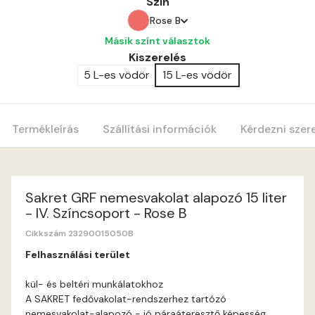
Szín
Rose B
Másik színt választok
Amber A
Kiszerelés
5 L-es vödör
15 L-es vödör
Apple B
Apricot A
Termékleírás
Szállítási információk
Kérdezni szer
Blood-orange A
Cobalt A
Sakret GRF nemesvakolat alapozó 15 liter
- IV. Színcsoport - Rose B
Cognac A
Cikkszám 23290015050B
Felhasználási terület
Coral A
kül- és beltéri munkálatokhoz
A SAKRET fedővakolat-rendszerhez tartózó
Corn A
nemesvakolat-alapozó - jó páraáteresztő képesség