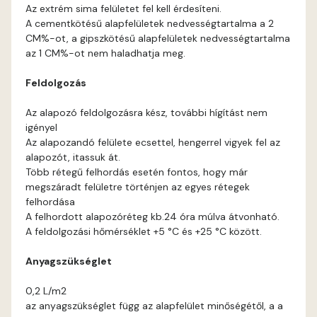
Graphit A
Az extrém sima felületet fel kell érdesíteni.
A cementkötésű alapfelületek nedvességtartalma a 2
Grass-green A
CM%-ot, a gipszkötésű alapfelületek nedvességtartalma
az 1 CM%-ot nem haladhatja meg.
Indian-yellow A
Feldolgozás
Mandarin B
Az alapozó feldolgozásra kész, további hígítást nem
igényel
Az alapozandó felülete ecsettel, hengerrel vigyek fel az
Mango A
alapozót, itassuk át.
Több rétegű felhordás esetén fontos, hogy már
Melon-yellow A
megszáradt felületre történjen az egyes rétegek
felhordása
A felhordott alapozóréteg kb.24 óra múlva átvonható.
Melon-yellow B
A feldolgozási hőmérséklet +5 °C és +25 °C között.
Mouse-grey A
Anyagszükséglet
0,2 L/m2
Ocher B
az anyagszükséglet függ az alapfelület minőségétől, a a