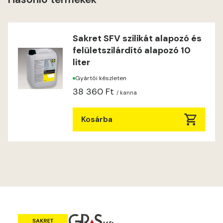
Windhover A
Windhover B
Sakret SFV szilikát alapozó és
felületszilárdító alapozó 10
liter
Gyártói készleten
38 360 Ft
/ kanna
Kosárba