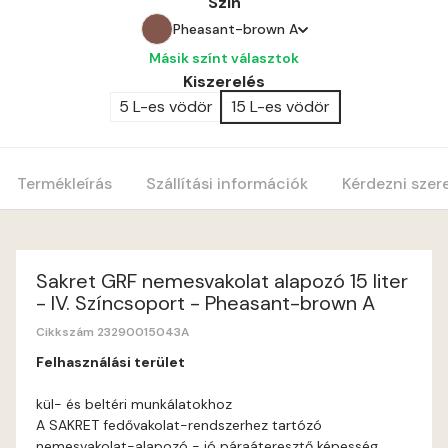
Szín
Pheasant-brown A
Másik színt választok
Amber A
Kiszerelés
5 L-es vödör
15 L-es vödör
Apple B
Apricot A
Termékleírás
Szállítási információk
Kérdezni szer
Blood-orange A
Cobalt A
Sakret GRF nemesvakolat alapozó 15 liter
- IV. Színcsoport - Pheasant-brown A
Cognac A
Cikkszám 23290015043A
Felhasználási terület
Coral A
kül- és beltéri munkálatokhoz
A SAKRET fedővakolat-rendszerhez tartózó
Corn A
nemesvakolat-alapozó - jó páraáteresztő képesség