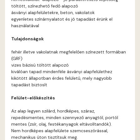
töltött, színezhető fedő alapozó
Current-red A
ásványi alapfelületekre, beton, vakolatok
egyenletes színárnyalatot és jó tapadást érünk el
használatával
Date-brown A
Tulajdonságok
Egyptian orange B
fehér illetve vakolatnak megfelelően színezett formában
(GRF)
Fern A
vizes bázisú töltött alapozó
kiválóan tapad mindenféle ásványi alapfelülethez
Fig-brown A
kikötött állapotban érdes felületű, mely nagyobb
tapadást biztosít
Fir A
Felület-előkészítés
Gecco-green A
Az alap legyen szilárd, hordképes, száraz,
repedésmentes, minden szennyező anyagtól, portól
Gold-yellow A
mentes (zsír, olaj, festékanyagok eltávolítandók).
Nem hordképes alapfelülete szemcseszórással,
mechanikus úton tisztítsuk meg.