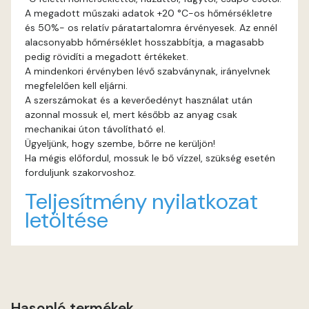
A megadott műszaki adatok +20 °C-os hőmérsékletre
és 50%- os relatív páratartalomra érvényesek. Az ennél
Rust A
alacsonyabb hőmérséklet hosszabbítja, a magasabb
pedig rövidíti a megadott értékeket.
Sienna A
A mindenkori érvényben lévő szabványnak, irányelvnek
megfelelően kell eljárni.
Sulphur B
A szerszámokat és a keverőedényt használat után
azonnal mossuk el, mert később az anyag csak
mechanikai úton távolítható el.
Terra A
Ügyeljünk, hogy szembe, bőrre ne kerüljön!
Ha mégis előfordul, mossuk le bő vízzel, szükség esetén
Tobacco A
forduljunk szakorvoshoz.
Teljesítmény nyilatkozat
Umbra A
letöltése
Vulcan-red A
Water-blue A
Hasonló termékek