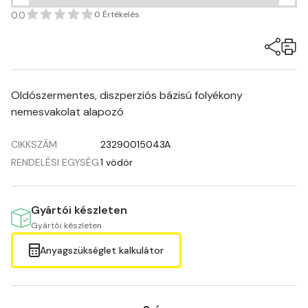
0.0
0 Értékelés
Oldószermentes, diszperziós bázisú folyékony
nemesvakolat alapozó
CIKKSZÁM
23290015043A
RENDELÉSI EGYSÉG
1 vödör
Gyártói készleten
Gyártói készleten
Anyagszükséglet kalkulátor