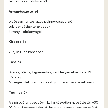
feldolgozási módszertől
Orange B
Anyagösszetétel
Paris-green A
oldószermentes vizes polimerdiszperzió
tulajdonságjavító anyagok
Peach B
ásványi töltőanyagok
Kiszerelés
Pear-yellow A
2, 5, 15 L-es kannában
Pheasant-brown A
Tárolás
Polar-blue A
Száraz, hűvös, fagymentes, zárt helyen eltartható 12
hónapig.
Pumpkin B
A megkezdett csomagolást gondosan vissza kell zárni
Tudnivalók
Reddish A
A száradó anyagot óvni kell a közvetlen napsütéstől, +30
Rose B
°C feletti hőmérséklettől, huzattól, fagytól, csapó esőtől.