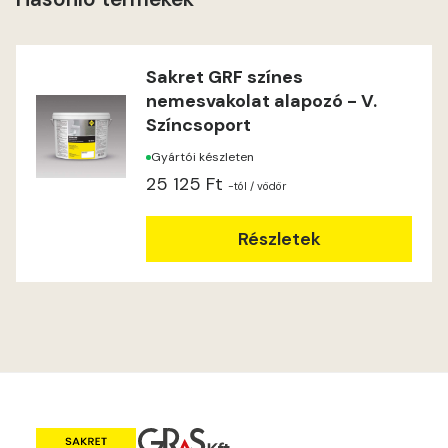
Windhover A
Windhover B
Sakret GRF színes
nemesvakolat alapozó - V.
Színcsoport
Gyártói készleten
25 125 Ft
-tól
/ vödör
Részletek