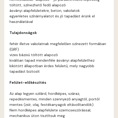
töltött, színezhető fedő alapozó
Current-red A
ásványi alapfelületekre, beton, vakolatok
egyenletes színárnyalatot és jó tapadást érünk el
használatával
Date-brown A
Tulajdonságok
Egyptian orange B
fehér illetve vakolatnak megfelelően színezett formában
(GRF)
Fern A
vizes bázisú töltött alapozó
kiválóan tapad mindenféle ásványi alapfelülethez
Fig-brown A
kikötött állapotban érdes felületű, mely nagyobb
tapadást biztosít
Fir A
Felület-előkészítés
Gecco-green A
Az alap legyen szilárd, hordképes, száraz,
repedésmentes, minden szennyező anyagtól, portól
Gold-yellow A
mentes (zsír, olaj, festékanyagok eltávolítandók).
Nem hordképes alapfelülete szemcseszórással,
mechanikus úton tisztítsuk meg.