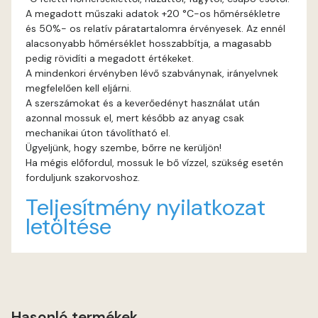
A megadott műszaki adatok +20 °C-os hőmérsékletre
és 50%- os relatív páratartalomra érvényesek. Az ennél
Rust A
alacsonyabb hőmérséklet hosszabbítja, a magasabb
pedig rövidíti a megadott értékeket.
Sienna A
A mindenkori érvényben lévő szabványnak, irányelvnek
megfelelően kell eljárni.
Sulphur B
A szerszámokat és a keverőedényt használat után
azonnal mossuk el, mert később az anyag csak
mechanikai úton távolítható el.
Terra A
Ügyeljünk, hogy szembe, bőrre ne kerüljön!
Ha mégis előfordul, mossuk le bő vízzel, szükség esetén
Tobacco A
forduljunk szakorvoshoz.
Teljesítmény nyilatkozat
Umbra A
letöltése
Vulcan-red A
Water-blue A
Hasonló termékek