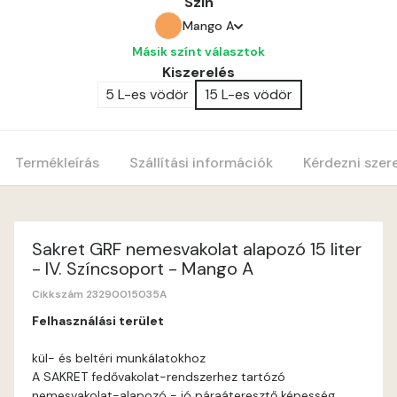
Szín
Mango A
Másik színt választok
Amber A
Kiszerelés
5 L-es vödör
15 L-es vödör
Apple B
Apricot A
Termékleírás
Szállítási információk
Kérdezni szer
Blood-orange A
Cobalt A
Sakret GRF nemesvakolat alapozó 15 liter
- IV. Színcsoport - Mango A
Cognac A
Cikkszám 23290015035A
Felhasználási terület
Coral A
kül- és beltéri munkálatokhoz
A SAKRET fedővakolat-rendszerhez tartózó
Corn A
nemesvakolat-alapozó - jó páraáteresztő képesség