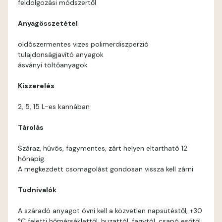
feldolgozási módszertől
Orange B
Anyagösszetétel
Paris-green A
oldószermentes vizes polimerdiszperzió
tulajdonságjavító anyagok
Peach B
ásványi töltőanyagok
Kiszerelés
Pear-yellow A
2, 5, 15 L-es kannában
Pheasant-brown A
Tárolás
Polar-blue A
Száraz, hűvös, fagymentes, zárt helyen eltartható 12
hónapig.
Pumpkin B
A megkezdett csomagolást gondosan vissza kell zárni
Tudnivalók
Reddish A
A száradó anyagot óvni kell a közvetlen napsütéstől, +30
Rose B
°C feletti hőmérséklettől, huzattól, fagytól, csapó esőtől.