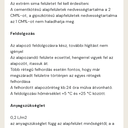
Graphit A
Az extrém sima felületet fel kell érdesíteni.
A cementkötésű alapfelületek nedvességtartalma a 2
Grass-green A
CM%-ot, a gipszkötésű alapfelületek nedvességtartalma
az 1 CM%-ot nem haladhatja meg.
Indian-yellow A
Feldolgozás
Mandarin B
Az alapozó feldolgozásra kész, további hígítást nem
igényel
Az alapozandó felülete ecsettel, hengerrel vigyek fel az
Mango A
alapozót, itassuk át.
Több rétegű felhordás esetén fontos, hogy már
Melon-yellow A
megszáradt felületre történjen az egyes rétegek
felhordása
A felhordott alapozóréteg kb.24 óra múlva átvonható.
Melon-yellow B
A feldolgozási hőmérséklet +5 °C és +25 °C között.
Mouse-grey A
Anyagszükséglet
0,2 L/m2
Ocher B
az anyagszükséglet függ az alapfelület minőségétől, a a