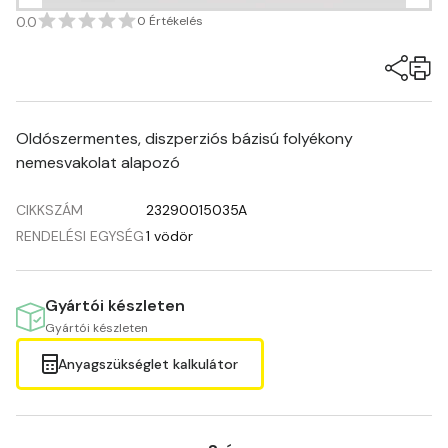
0.0
0 Értékelés
Oldószermentes, diszperziós bázisú folyékony
nemesvakolat alapozó
CIKKSZÁM
23290015035A
RENDELÉSI EGYSÉG
1 vödör
Gyártói készleten
Gyártói készleten
Anyagszükséglet kalkulátor