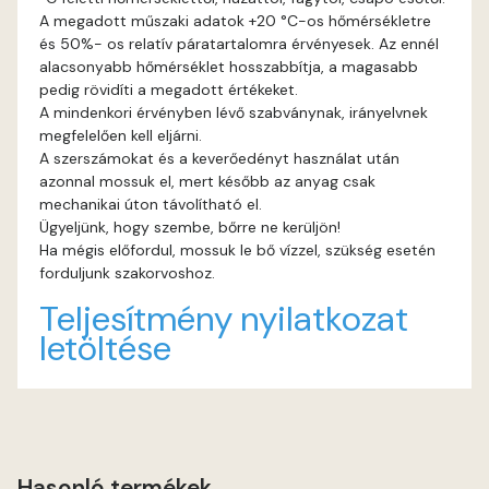
A megadott műszaki adatok +20 °C-os hőmérsékletre
és 50%- os relatív páratartalomra érvényesek. Az ennél
Gecco-green B
alacsonyabb hőmérséklet hosszabbítja, a magasabb
pedig rövidíti a megadott értékeket.
Gecco-green C
A mindenkori érvényben lévő szabványnak, irányelvnek
megfelelően kell eljárni.
Gecco-green D
A szerszámokat és a keverőedényt használat után
azonnal mossuk el, mert később az anyag csak
mechanikai úton távolítható el.
Gold-yellow B
Ügyeljünk, hogy szembe, bőrre ne kerüljön!
Ha mégis előfordul, mossuk le bő vízzel, szükség esetén
Gold-yellow C
forduljunk szakorvoshoz.
Teljesítmény nyilatkozat
Graphit B
letöltése
Grass-green B
Grass-green C
Hasonló termékek