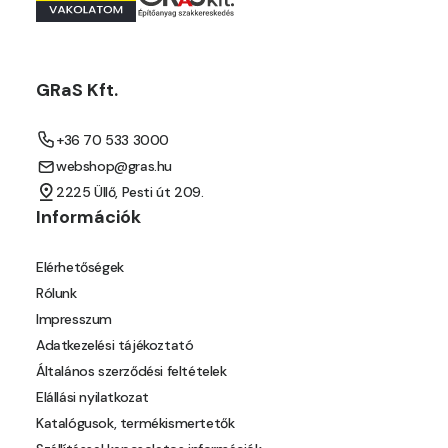
Mouse-grey B
Mouse-grey C
GRaS Kft.
Ocher C
+36 70 533 3000
webshop@gras.hu
Orange C
2225 Üllő, Pesti út 209.
Információk
Paris-green B
Elérhetőségek
Paris-green C
Rólunk
Impresszum
Peach C
Adatkezelési tájékoztató
Általános szerződési feltételek
Pear-yellow B
Elállási nyilatkozat
Katalógusok, termékismertetők
Pheasant-brown B