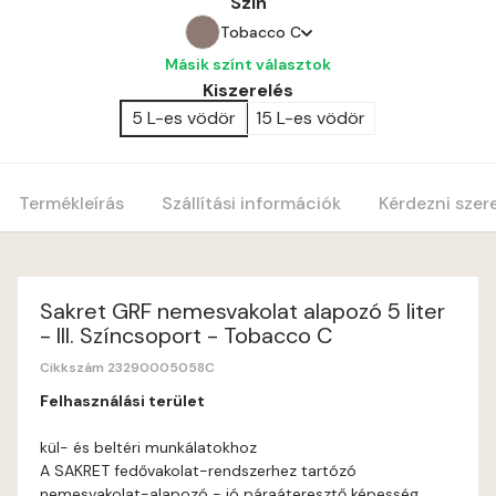
Szín
Tobacco C
Másik színt választok
Amber B
Kiszerelés
5 L-es vödör
15 L-es vödör
Anticred A
Antimony A
Termékleírás
Szállítási információk
Kérdezni szer
Apple C
Apricot B
Sakret GRF nemesvakolat alapozó 5 liter
- III. Színcsoport - Tobacco C
Apricot C
Cikkszám 23290005058C
Felhasználási terület
Arsenic A
kül- és beltéri munkálatokhoz
A SAKRET fedővakolat-rendszerhez tartózó
Ash A
nemesvakolat-alapozó - jó páraáteresztő képesség