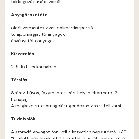
feldolgozási módszertől
Current-red B
Anyagösszetétel
Current-red C
oldószermentes vizes polimerdiszperzió
tulajdonságjavító anyagok
Date-brown B
ásványi töltőanyagok
Kiszerelés
Egyptian orange C
2, 5, 15 L-es kannában
Fern B
Tárolás
Fern C
Száraz, hűvös, fagymentes, zárt helyen eltartható 12
hónapig.
Fig-brown B
A megkezdett csomagolást gondosan vissza kell zárni
Tudnivalók
Fir B
A száradó anyagot óvni kell a közvetlen napsütéstől, +30
Fir C
°C feletti hőmérséklettől, huzattól, fagytól, csapó esőtől.