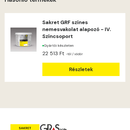
Heide A
Indian-yellow B
Sakret GRF színes
nemesvakolat alapozó - IV.
Lilac A
Színcsoport
Gyártói készleten
Magnolia A
22 513 Ft
-tól
/ vödör
Magnolia B
Részletek
Mandarin C
Mango B
Mango C
Melon-yellow C