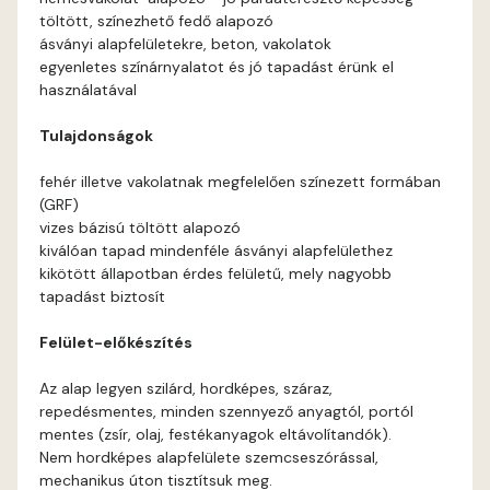
töltött, színezhető fedő alapozó
Basalt A
ásványi alapfelületekre, beton, vakolatok
egyenletes színárnyalatot és jó tapadást érünk el
használatával
Basalt B
Tulajdonságok
Blood-orange B
fehér illetve vakolatnak megfelelően színezett formában
(GRF)
Brick A
vizes bázisú töltött alapozó
kiválóan tapad mindenféle ásványi alapfelülethez
Brick B
kikötött állapotban érdes felületű, mely nagyobb
tapadást biztosít
Caramel A
Felület-előkészítés
Citrus A
Az alap legyen szilárd, hordképes, száraz,
repedésmentes, minden szennyező anyagtól, portól
Cobalt B
mentes (zsír, olaj, festékanyagok eltávolítandók).
Nem hordképes alapfelülete szemcseszórással,
mechanikus úton tisztítsuk meg.