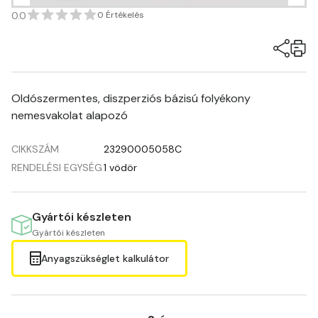
0.0
0 Értékelés
Oldószermentes, diszperziós bázisú folyékony
nemesvakolat alapozó
CIKKSZÁM
23290005058C
RENDELÉSI EGYSÉG
1 vödör
Gyártói készleten
Gyártói készleten
Anyagszükséglet kalkulátor