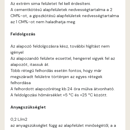
Cobalt C
Az extrém sima felületet fel kell érdesíteni.
A cementkötésű alapfelületek nedvességtartalma a 2
Cognac B
CM%-ot, a gipszkötésű alapfelületek nedvességtartalma
az 1 CM%-ot nem haladhatja meg.
Cognac C
Feldolgozás
Coral B
Az alapozó feldolgozásra kész, további hígítást nem
igényel
Az alapozandó felülete ecsettel, hengerrel vigyek fel az
Coral C
alapozót, itassuk át.
Több rétegű felhordás esetén fontos, hogy már
Corn B
megszáradt felületre történjen az egyes rétegek
felhordása
A felhordott alapozóréteg kb.24 óra múlva átvonható.
Corn C
A feldolgozási hőmérséklet +5 °C és +25 °C között.
Cotto A
Anyagszükséglet
0,2 L/m2
Cotto B
az anyagszükséglet függ az alapfelület minőségétől, a a