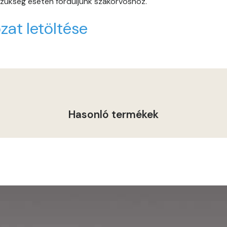
 szükség esetén forduljunk szakorvoshoz.
Graphit B
zat letöltése
Grass-green B
Grass-green C
Heide A
Indian-yellow B
Hasonló termékek
Lilac A
Magnolia A
Magnolia B
Mandarin C