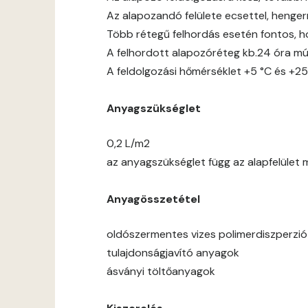
Az alapozandó felülete ecsettel, hengerre
Több rétegű felhordás esetén fontos, h
A felhordott alapozóréteg kb.24 óra mú
A feldolgozási hőmérséklet +5 °C és +25
Anyagszükséglet
0,2 L/m2
az anyagszükséglet függ az alapfelület 
Anyagösszetétel
oldószermentes vizes polimerdiszperzió
tulajdonságjavító anyagok
ásványi töltőanyagok