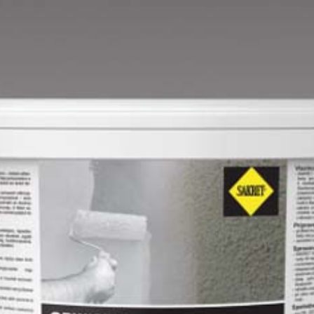
Mango B
Mango C
Melon-yellow C
Mouse-grey B
Mouse-grey C
Ocher C
Orange C
Paris-green B
Paris-green C