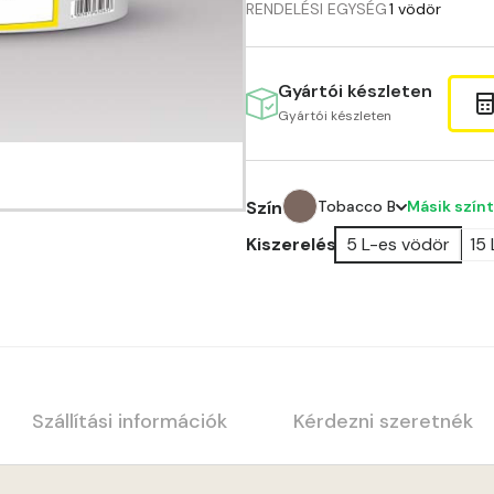
RENDELÉSI EGYSÉG
1 vödör
Gyártói készleten
Gyártói készleten
Másik színt
Szín
Tobacco B
Kiszerelés
5 L-es vödör
15
Amber B
Anticred A
Antimony A
Apple C
Szállítási információk
Kérdezni szeretnék
Apricot B