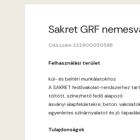
Sakret GRF nemesvak
Cikkszám 23290005058B
Felhasználási terület
kül- és beltéri munkálatokhoz
A SAKRET fedővakolat-rendszerhez tar
töltött, színezhető fedő alapozó
ásványi alapfelületekre, beton, vakolato
egyenletes színárnyalatot és jó tapadás
Tulajdonságok