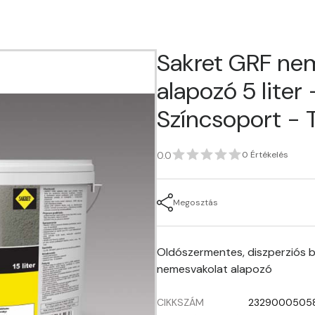
Sakret GRF ne
alapozó 5 liter - 
Színcsoport - 
0.0
0 Értékelés
Megosztás
Oldószermentes, diszperziós b
nemesvakolat alapozó
CIKKSZÁM
2329000505