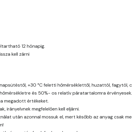
Fig-brown B
Fir B
Fir C
ltartható 12 hónapig.
za kell zárni
Gecco-green B
Gecco-green C
napsütéstől, +30 °C feletti hőmérséklettől, huzattól, fagytól, 
Gecco-green D
őmérsékletre és 50%- os relatív páratartalomra érvényesek
 a megadott értékeket.
Gold-yellow B
 irányelvnek megfelelően kell eljárni.
álat után azonnal mossuk el, mert később az anyag csak mech
Gold-yellow C
n!