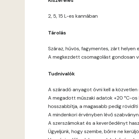
Kiszerelés
2, 5, 15 L-es kannában
Tárolás
Száraz, hűvös, fagymentes, zárt helyen e
A megkezdett csomagolást gondosan viss
Tudnivalók
A száradó anyagot óvni kell a közvetlen 
A megadott műszaki adatok +20 °C-os h
hosszabbítja, a magasabb pedig rövidíti
A mindenkori érvényben lévő szabványnak,
A szerszámokat és a keverőedényt haszn
Ügyeljünk, hogy szembe, bőrre ne kerüljö