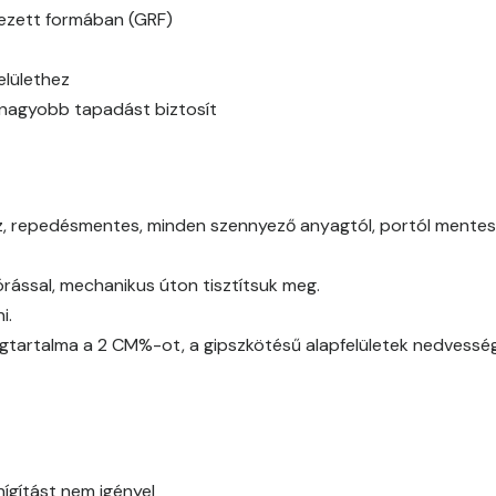
Caramel A
ínezett formában (GRF)
Citrus A
elülethez
y nagyobb tapadást biztosít
Cobalt B
Cobalt C
az, repedésmentes, minden szennyező anyagtól, portól mentes (
Cognac B
ással, mechanikus úton tisztítsuk meg.
Cognac C
i.
gtartalma a 2 CM%-ot, a gipszkötésű alapfelületek nedvessé
Coral B
Coral C
Corn B
hígítást nem igényel