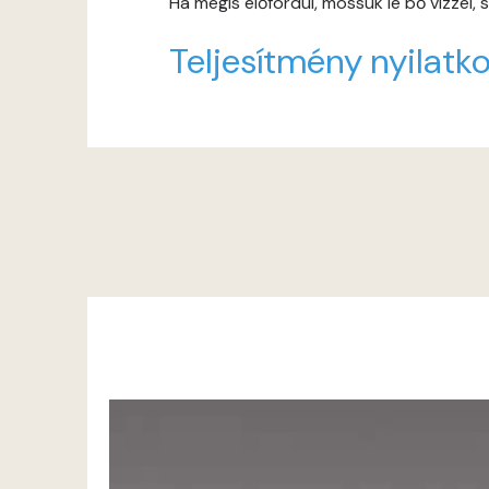
Ha mégis előfordul, mossuk le bő vízzel,
Teljesítmény nyilatko