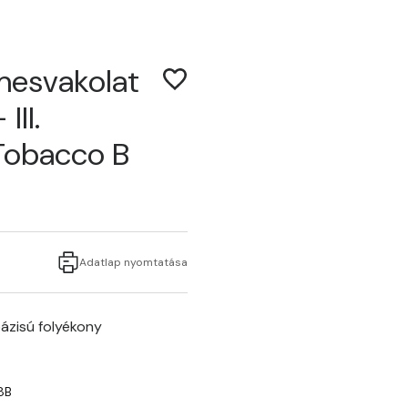
mesvakolat
III.
Tobacco B
Adatlap nyomtatása
ázisú folyékony
8B