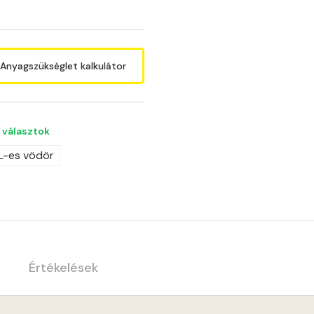
Anyagszükséglet kalkulátor
 választok
 L-es vödör
Értékelések