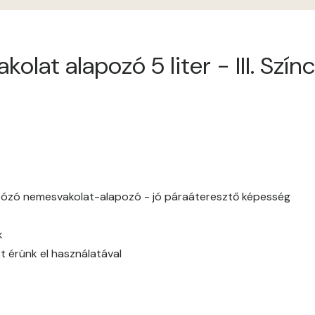
Apricot C
olat alapozó 5 liter - III. Szí
Arsenic A
Ash A
Basalt A
Basalt B
tózó nemesvakolat-alapozó - jó páraáteresztő képesség
Blood-orange B
k
Brick A
t érünk el használatával
Brick B