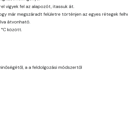
l vigyek fel az alapozót, itassuk át.
Corn C
ogy már megszáradt felületre történjen az egyes rétegek fel
Cotto A
lva átvonható.
 °C között.
Cotto B
Current-red B
Current-red C
minőségétől, a a feldolgozási módszertől
Date-brown B
Egyptian orange C
Fern B
Fern C