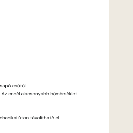
csapó esőtől.
. Az ennél alacsonyabb hőmérséklet
anikai úton távolítható el.