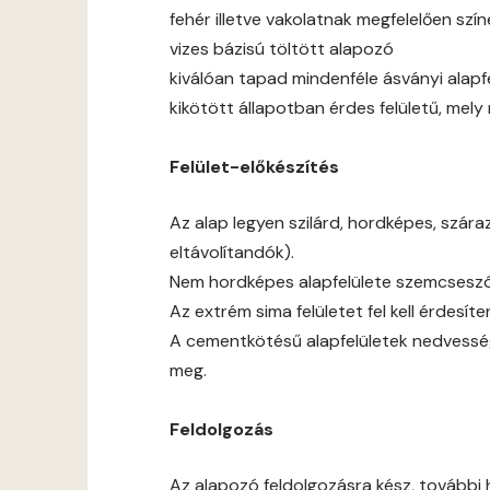
fehér illetve vakolatnak megfelelően sz
vizes bázisú töltött alapozó
kiválóan tapad mindenféle ásványi alapf
kikötött állapotban érdes felületű, mel
Felület-előkészítés
Az alap legyen szilárd, hordképes, szár
eltávolítandók).
Nem hordképes alapfelülete szemcseszór
Az extrém sima felületet fel kell érdesíten
A cementkötésű alapfelületek nedvessé
meg.
Feldolgozás
Az alapozó feldolgozásra kész, további 