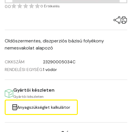
0.0
0 Értékelés
Oldószermentes, diszperziós bázisú folyékony
nemesvakolat alapozó
CIKKSZÁM
23290005034C
RENDELÉSI EGYSÉG
1 vödör
Gyártói készleten
Gyártói készleten
Anyagszükséglet kalkulátor