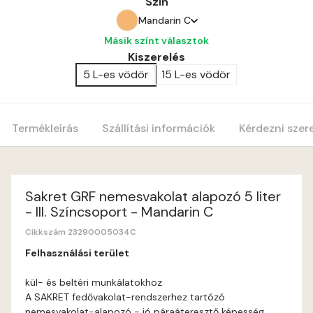
Szín
Mandarin C
Másik színt választok
Amber B
Kiszerelés
5 L-es vödör
15 L-es vödör
Anticred A
Antimony A
Termékleírás
Szállítási információk
Kérdezni szer
Apple C
Apricot B
Sakret GRF nemesvakolat alapozó 5 liter
- III. Színcsoport - Mandarin C
Apricot C
Cikkszám 23290005034C
Felhasználási terület
Arsenic A
kül- és beltéri munkálatokhoz
A SAKRET fedővakolat-rendszerhez tartózó
Ash A
nemesvakolat-alapozó - jó páraáteresztő képesség