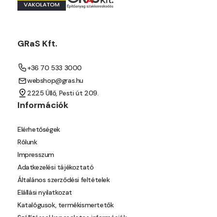
Mouse-grey B
Mouse-grey C
GRaS Kft.
Ocher C
+36 70 533 3000
webshop@gras.hu
Orange C
2225 Üllő, Pesti út 209.
Információk
Paris-green B
Elérhetőségek
Paris-green C
Rólunk
Impresszum
Peach C
Adatkezelési tájékoztató
Általános szerződési feltételek
Pear-yellow B
Elállási nyilatkozat
Katalógusok, termékismertetők
Pheasant-brown B