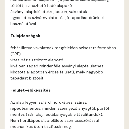
töltött, színezhető fedő alapozó
Basalt A
ásványi alapfelületekre, beton, vakolatok
egyenletes színárnyalatot és jó tapadást érünk el
használatával
Basalt B
Tulajdonságok
Blood-orange B
fehér illetve vakolatnak megfelelően színezett formában
(GRF)
Brick A
vizes bázisú töltött alapozó
kiválóan tapad mindenféle ásványi alapfelülethez
Brick B
kikötött állapotban érdes felületű, mely nagyobb
tapadást biztosít
Caramel A
Felület-előkészítés
Citrus A
Az alap legyen szilárd, hordképes, száraz,
repedésmentes, minden szennyező anyagtól, portól
Cobalt B
mentes (zsír, olaj, festékanyagok eltávolítandók).
Nem hordképes alapfelülete szemcseszórással,
mechanikus úton tisztítsuk meg.