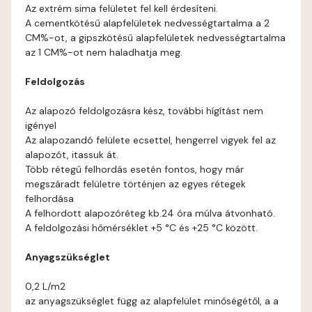
Cobalt C
Az extrém sima felületet fel kell érdesíteni.
A cementkötésű alapfelületek nedvességtartalma a 2
Cognac B
CM%-ot, a gipszkötésű alapfelületek nedvességtartalma
az 1 CM%-ot nem haladhatja meg.
Cognac C
Feldolgozás
Coral B
Az alapozó feldolgozásra kész, további hígítást nem
igényel
Az alapozandó felülete ecsettel, hengerrel vigyek fel az
Coral C
alapozót, itassuk át.
Több rétegű felhordás esetén fontos, hogy már
Corn B
megszáradt felületre történjen az egyes rétegek
felhordása
A felhordott alapozóréteg kb.24 óra múlva átvonható.
Corn C
A feldolgozási hőmérséklet +5 °C és +25 °C között.
Cotto A
Anyagszükséglet
0,2 L/m2
Cotto B
az anyagszükséglet függ az alapfelület minőségétől, a a