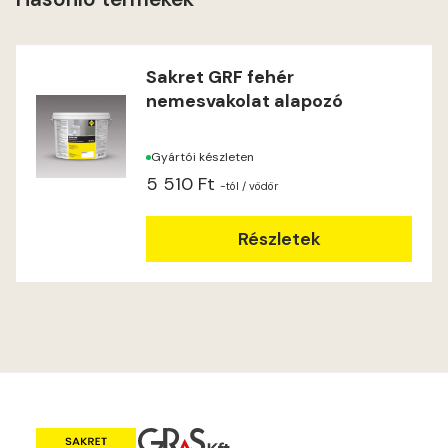
Heide A
Indian-yellow B
Sakret GRF fehér
nemesvakolat alapozó
Lilac A
Gyártói készleten
Magnolia A
5 510 Ft
-tól
/ vödör
Magnolia B
Részletek
Mandarin C
Mango B
Mango C
Melon-yellow C