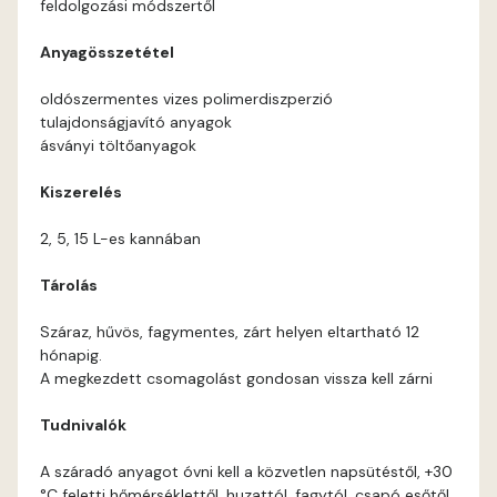
feldolgozási módszertől
Current-red B
Anyagösszetétel
Current-red C
oldószermentes vizes polimerdiszperzió
tulajdonságjavító anyagok
Date-brown B
ásványi töltőanyagok
Kiszerelés
Egyptian orange C
2, 5, 15 L-es kannában
Fern B
Tárolás
Fern C
Száraz, hűvös, fagymentes, zárt helyen eltartható 12
hónapig.
Fig-brown B
A megkezdett csomagolást gondosan vissza kell zárni
Tudnivalók
Fir B
A száradó anyagot óvni kell a közvetlen napsütéstől, +30
Fir C
°C feletti hőmérséklettől, huzattól, fagytól, csapó esőtől.