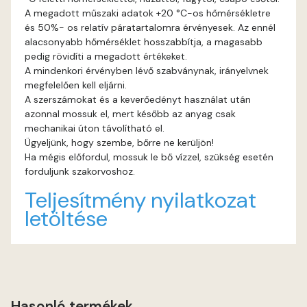
A megadott műszaki adatok +20 °C-os hőmérsékletre
és 50%- os relatív páratartalomra érvényesek. Az ennél
Gecco-green B
alacsonyabb hőmérséklet hosszabbítja, a magasabb
pedig rövidíti a megadott értékeket.
Gecco-green C
A mindenkori érvényben lévő szabványnak, irányelvnek
megfelelően kell eljárni.
Gecco-green D
A szerszámokat és a keverőedényt használat után
azonnal mossuk el, mert később az anyag csak
mechanikai úton távolítható el.
Gold-yellow B
Ügyeljünk, hogy szembe, bőrre ne kerüljön!
Ha mégis előfordul, mossuk le bő vízzel, szükség esetén
Gold-yellow C
forduljunk szakorvoshoz.
Teljesítmény nyilatkozat
Graphit B
letöltése
Grass-green B
Grass-green C
Hasonló termékek