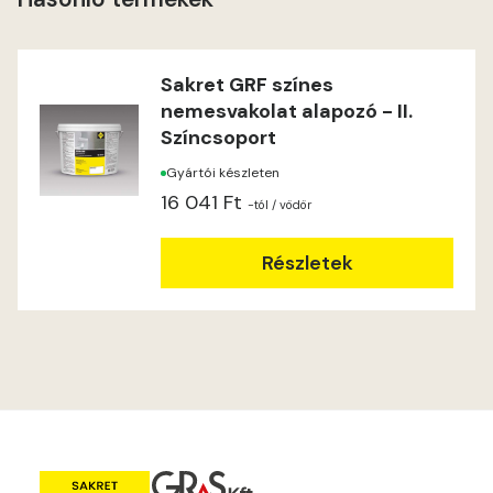
Heide A
Indian-yellow B
Sakret GRF színes
nemesvakolat alapozó - II.
Lilac A
Színcsoport
Gyártói készleten
Magnolia A
16 041 Ft
-tól
/ vödör
Magnolia B
Részletek
Mandarin C
Mango B
Mango C
Melon-yellow C