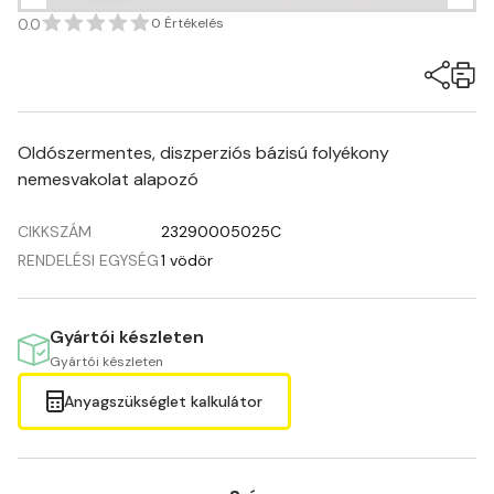
0.0
0 Értékelés
Oldószermentes, diszperziós bázisú folyékony
nemesvakolat alapozó
CIKKSZÁM
23290005025C
RENDELÉSI EGYSÉG
1 vödör
Gyártói készleten
Gyártói készleten
Anyagszükséglet kalkulátor