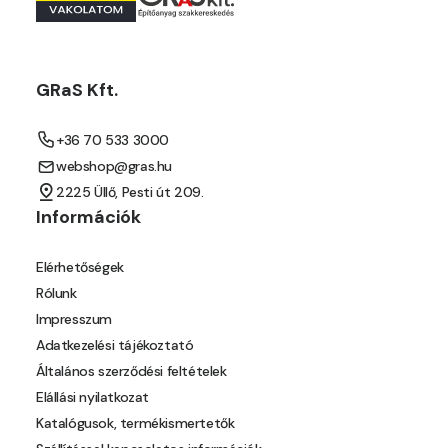
Mouse-grey B
Mouse-grey C
GRaS Kft.
Ocher C
+36 70 533 3000
webshop@gras.hu
Orange C
2225 Üllő, Pesti út 209.
Információk
Paris-green B
Elérhetőségek
Paris-green C
Rólunk
Impresszum
Peach C
Adatkezelési tájékoztató
Általános szerződési feltételek
Pear-yellow B
Elállási nyilatkozat
Katalógusok, termékismertetők
Pheasant-brown B