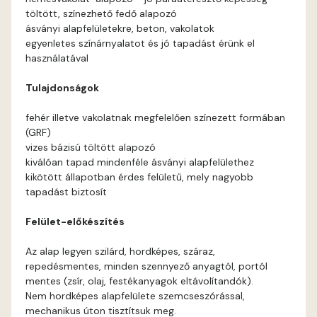
töltött, színezhető fedő alapozó
Basalt A
ásványi alapfelületekre, beton, vakolatok
egyenletes színárnyalatot és jó tapadást érünk el
használatával
Basalt B
Tulajdonságok
Blood-orange B
fehér illetve vakolatnak megfelelően színezett formában
(GRF)
Brick A
vizes bázisú töltött alapozó
kiválóan tapad mindenféle ásványi alapfelülethez
Brick B
kikötött állapotban érdes felületű, mely nagyobb
tapadást biztosít
Caramel A
Felület-előkészítés
Citrus A
Az alap legyen szilárd, hordképes, száraz,
repedésmentes, minden szennyező anyagtól, portól
Cobalt B
mentes (zsír, olaj, festékanyagok eltávolítandók).
Nem hordképes alapfelülete szemcseszórással,
mechanikus úton tisztítsuk meg.