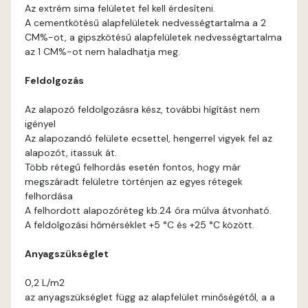
Cobalt C
Az extrém sima felületet fel kell érdesíteni.
A cementkötésű alapfelületek nedvességtartalma a 2
Cognac B
CM%-ot, a gipszkötésű alapfelületek nedvességtartalma
az 1 CM%-ot nem haladhatja meg.
Cognac C
Feldolgozás
Coral B
Az alapozó feldolgozásra kész, további hígítást nem
igényel
Az alapozandó felülete ecsettel, hengerrel vigyek fel az
Coral C
alapozót, itassuk át.
Több rétegű felhordás esetén fontos, hogy már
Corn B
megszáradt felületre történjen az egyes rétegek
felhordása
A felhordott alapozóréteg kb.24 óra múlva átvonható.
Corn C
A feldolgozási hőmérséklet +5 °C és +25 °C között.
Cotto A
Anyagszükséglet
0,2 L/m2
Cotto B
az anyagszükséglet függ az alapfelület minőségétől, a a