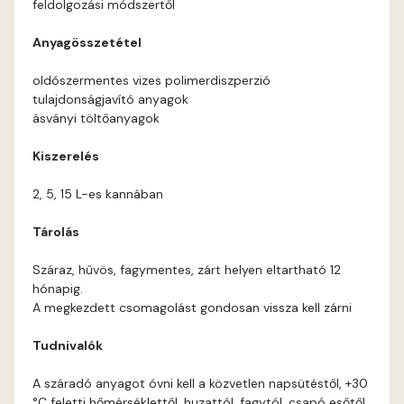
feldolgozási módszertől
Current-red B
Anyagösszetétel
Current-red C
oldószermentes vizes polimerdiszperzió
tulajdonságjavító anyagok
Date-brown B
ásványi töltőanyagok
Kiszerelés
Egyptian orange C
2, 5, 15 L-es kannában
Fern B
Tárolás
Fern C
Száraz, hűvös, fagymentes, zárt helyen eltartható 12
hónapig.
Fig-brown B
A megkezdett csomagolást gondosan vissza kell zárni
Tudnivalók
Fir B
A száradó anyagot óvni kell a közvetlen napsütéstől, +30
Fir C
°C feletti hőmérséklettől, huzattól, fagytól, csapó esőtől.