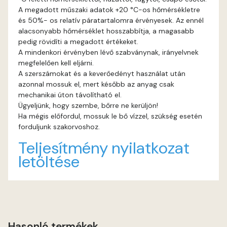
A megadott műszaki adatok +20 °C-os hőmérsékletre
és 50%- os relatív páratartalomra érvényesek. Az ennél
Gecco-green B
alacsonyabb hőmérséklet hosszabbítja, a magasabb
pedig rövidíti a megadott értékeket.
Gecco-green C
A mindenkori érvényben lévő szabványnak, irányelvnek
megfelelően kell eljárni.
Gecco-green D
A szerszámokat és a keverőedényt használat után
azonnal mossuk el, mert később az anyag csak
mechanikai úton távolítható el.
Gold-yellow B
Ügyeljünk, hogy szembe, bőrre ne kerüljön!
Ha mégis előfordul, mossuk le bő vízzel, szükség esetén
Gold-yellow C
forduljunk szakorvoshoz.
Teljesítmény nyilatkozat
Graphit B
letöltése
Grass-green B
Grass-green C
Hasonló termékek