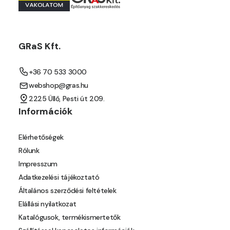
Mouse-grey B
Mouse-grey C
GRaS Kft.
Ocher C
+36 70 533 3000
webshop@gras.hu
Orange C
2225 Üllő, Pesti út 209.
Információk
Paris-green B
Elérhetőségek
Paris-green C
Rólunk
Impresszum
Peach C
Adatkezelési tájékoztató
Általános szerződési feltételek
Pear-yellow B
Elállási nyilatkozat
Katalógusok, termékismertetők
Pheasant-brown B