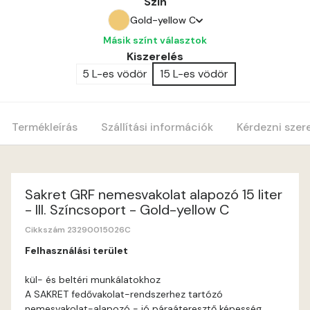
Szín
Gold-yellow C
Másik színt választok
Amber B
Kiszerelés
5 L-es vödör
15 L-es vödör
Anticred A
Antimony A
Termékleírás
Szállítási információk
Kérdezni szer
Apple C
Apricot B
Sakret GRF nemesvakolat alapozó 15 liter
- III. Színcsoport - Gold-yellow C
Apricot C
Cikkszám 23290015026C
Felhasználási terület
Arsenic A
kül- és beltéri munkálatokhoz
A SAKRET fedővakolat-rendszerhez tartózó
Ash A
nemesvakolat-alapozó - jó páraáteresztő képesség