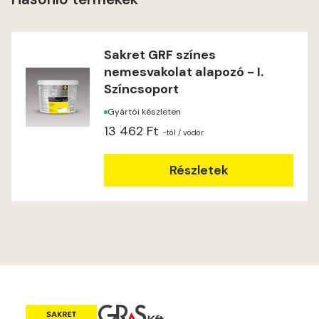
Heide A
Indian-yellow B
Sakret GRF színes
nemesvakolat alapozó - I.
Lilac A
Színcsoport
Gyártói készleten
Magnolia A
13 462 Ft
-tól
/ vödör
Magnolia B
Részletek
Mandarin C
Mango B
Mango C
Melon-yellow C