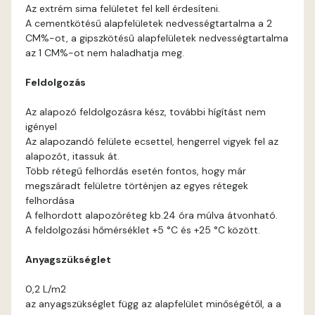
Cobalt C
Az extrém sima felületet fel kell érdesíteni.
A cementkötésű alapfelületek nedvességtartalma a 2
Cognac B
CM%-ot, a gipszkötésű alapfelületek nedvességtartalma
az 1 CM%-ot nem haladhatja meg.
Cognac C
Feldolgozás
Coral B
Az alapozó feldolgozásra kész, további hígítást nem
igényel
Az alapozandó felülete ecsettel, hengerrel vigyek fel az
Coral C
alapozót, itassuk át.
Több rétegű felhordás esetén fontos, hogy már
Corn B
megszáradt felületre történjen az egyes rétegek
felhordása
A felhordott alapozóréteg kb.24 óra múlva átvonható.
Corn C
A feldolgozási hőmérséklet +5 °C és +25 °C között.
Cotto A
Anyagszükséglet
0,2 L/m2
Cotto B
az anyagszükséglet függ az alapfelület minőségétől, a a