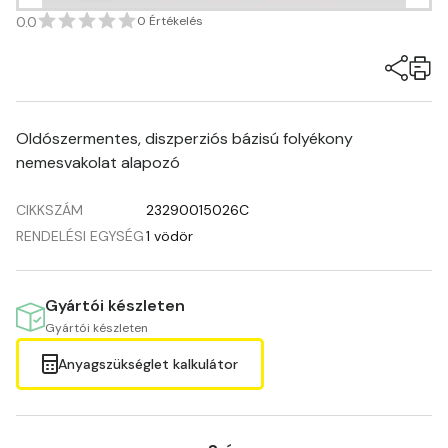
0.0
0 Értékelés
Oldószermentes, diszperziós bázisú folyékony
nemesvakolat alapozó
CIKKSZÁM
23290015026C
RENDELÉSI EGYSÉG
1 vödör
Gyártói készleten
Gyártói készleten
Anyagszükséglet kalkulátor