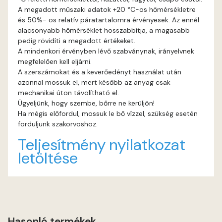
A megadott műszaki adatok +20 °C-os hőmérsékletre
és 50%- os relatív páratartalomra érvényesek. Az ennél
Gecco-green B
alacsonyabb hőmérséklet hosszabbítja, a magasabb
pedig rövidíti a megadott értékeket.
Gecco-green C
A mindenkori érvényben lévő szabványnak, irányelvnek
megfelelően kell eljárni.
Gecco-green D
A szerszámokat és a keverőedényt használat után
azonnal mossuk el, mert később az anyag csak
mechanikai úton távolítható el.
Gold-yellow B
Ügyeljünk, hogy szembe, bőrre ne kerüljön!
Ha mégis előfordul, mossuk le bő vízzel, szükség esetén
Gold-yellow C
forduljunk szakorvoshoz.
Teljesítmény nyilatkozat
Graphit B
letöltése
Grass-green B
Grass-green C
Hasonló termékek