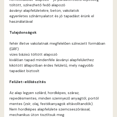
töltött, színezhető fedő alapozó
Basalt A
ásványi alapfelületekre, beton, vakolatok
egyenletes színárnyalatot és jó tapadást érünk el
használatával
Basalt B
Tulajdonságok
Blood-orange B
fehér illetve vakolatnak megfelelően színezett formában
(GRF)
Brick A
vizes bázisú töltött alapozó
kiválóan tapad mindenféle ásványi alapfelülethez
Brick B
kikötött állapotban érdes felületű, mely nagyobb
tapadást biztosít
Caramel A
Felület-előkészítés
Citrus A
Az alap legyen szilárd, hordképes, száraz,
repedésmentes, minden szennyező anyagtól, portól
Cobalt B
mentes (zsír, olaj, festékanyagok eltávolítandók).
Nem hordképes alapfelülete szemcseszórással,
mechanikus úton tisztítsuk meg.