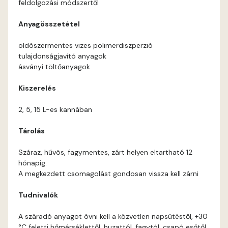
feldolgozási módszertől
Current-red B
Anyagösszetétel
Current-red C
oldószermentes vizes polimerdiszperzió
tulajdonságjavító anyagok
Date-brown B
ásványi töltőanyagok
Kiszerelés
Egyptian orange C
2, 5, 15 L-es kannában
Fern B
Tárolás
Fern C
Száraz, hűvös, fagymentes, zárt helyen eltartható 12
hónapig.
Fig-brown B
A megkezdett csomagolást gondosan vissza kell zárni
Tudnivalók
Fir B
A száradó anyagot óvni kell a közvetlen napsütéstől, +30
Fir C
°C feletti hőmérséklettől, huzattól, fagytól, csapó esőtől.