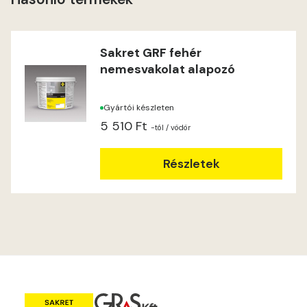
Heide A
Indian-yellow B
Sakret GRF fehér
nemesvakolat alapozó
Lilac A
Gyártói készleten
Magnolia A
5 510 Ft
-tól
/ vödör
Magnolia B
Részletek
Mandarin C
Mango B
Mango C
Melon-yellow C