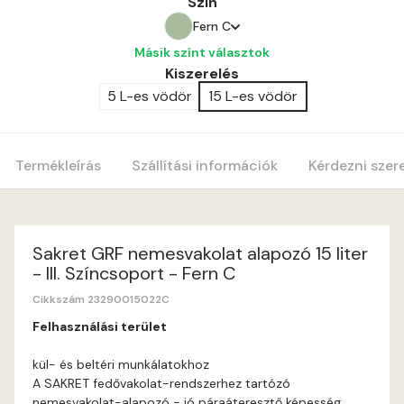
Szín
Fern C
Másik színt választok
Amber B
Kiszerelés
5 L-es vödör
15 L-es vödör
Anticred A
Antimony A
Termékleírás
Szállítási információk
Kérdezni szer
Apple C
Apricot B
Sakret GRF nemesvakolat alapozó 15 liter
- III. Színcsoport - Fern C
Apricot C
Cikkszám 23290015022C
Felhasználási terület
Arsenic A
kül- és beltéri munkálatokhoz
A SAKRET fedővakolat-rendszerhez tartózó
Ash A
nemesvakolat-alapozó - jó páraáteresztő képesség