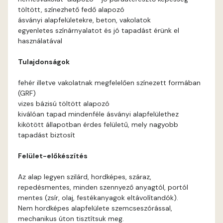
töltött, színezhető fedő alapozó
Basalt A
ásványi alapfelületekre, beton, vakolatok
egyenletes színárnyalatot és jó tapadást érünk el
használatával
Basalt B
Tulajdonságok
Blood-orange B
fehér illetve vakolatnak megfelelően színezett formában
(GRF)
Brick A
vizes bázisú töltött alapozó
kiválóan tapad mindenféle ásványi alapfelülethez
Brick B
kikötött állapotban érdes felületű, mely nagyobb
tapadást biztosít
Caramel A
Felület-előkészítés
Citrus A
Az alap legyen szilárd, hordképes, száraz,
repedésmentes, minden szennyező anyagtól, portól
Cobalt B
mentes (zsír, olaj, festékanyagok eltávolítandók).
Nem hordképes alapfelülete szemcseszórással,
mechanikus úton tisztítsuk meg.