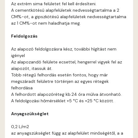
Cobalt C
Az extrém sima felületet fel kell érdesíteni.
A cementkötésű alapfelületek nedvességtartalma a 2
Cognac B
CM%-ot, a gipszkötésű alapfelületek nedvességtartalma
az 1 CM%-ot nem haladhatja meg.
Cognac C
Feldolgozás
Coral B
Az alapozó feldolgozásra kész, további hígítást nem
igényel
Az alapozandó felülete ecsettel, hengerrel vigyek fel az
Coral C
alapozót, itassuk át.
Több rétegű felhordás esetén fontos, hogy már
Corn B
megszáradt felületre történjen az egyes rétegek
felhordása
A felhordott alapozóréteg kb.24 óra múlva átvonható.
Corn C
A feldolgozási hőmérséklet +5 °C és +25 °C között.
Cotto A
Anyagszükséglet
0,2 L/m2
Cotto B
az anyagszükséglet függ az alapfelület minőségétől, a a