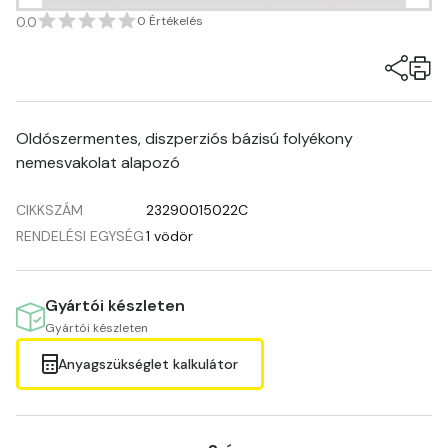
0.0
0 Értékelés
Oldószermentes, diszperziós bázisú folyékony
nemesvakolat alapozó
CIKKSZÁM
23290015022C
RENDELÉSI EGYSÉG
1 vödör
Gyártói készleten
Gyártói készleten
Anyagszükséglet kalkulátor