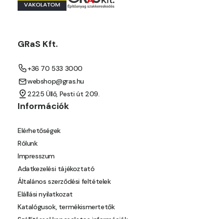
Mouse-grey B
Mouse-grey C
GRaS Kft.
Ocher C
+36 70 533 3000
webshop@gras.hu
Orange C
2225 Üllő, Pesti út 209.
Információk
Paris-green B
Elérhetőségek
Paris-green C
Rólunk
Impresszum
Peach C
Adatkezelési tájékoztató
Általános szerződési feltételek
Pear-yellow B
Elállási nyilatkozat
Katalógusok, termékismertetők
Pheasant-brown B