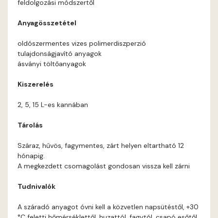
feldolgozási módszertől
Current-red B
Anyagösszetétel
Current-red C
oldószermentes vizes polimerdiszperzió
tulajdonságjavító anyagok
Date-brown B
ásványi töltőanyagok
Kiszerelés
Egyptian orange C
2, 5, 15 L-es kannában
Fern B
Tárolás
Fern C
Száraz, hűvös, fagymentes, zárt helyen eltartható 12
hónapig.
Fig-brown B
A megkezdett csomagolást gondosan vissza kell zárni
Tudnivalók
Fir B
A száradó anyagot óvni kell a közvetlen napsütéstől, +30
Fir C
°C feletti hőmérséklettől, huzattól, fagytól, csapó esőtől.