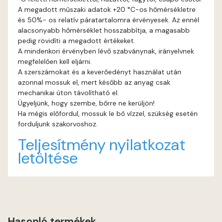
A megadott műszaki adatok +20 °C-os hőmérsékletre
és 50%- os relatív páratartalomra érvényesek. Az ennél
Gecco-green B
alacsonyabb hőmérséklet hosszabbítja, a magasabb
pedig rövidíti a megadott értékeket.
Gecco-green C
A mindenkori érvényben lévő szabványnak, irányelvnek
megfelelően kell eljárni.
Gecco-green D
A szerszámokat és a keverőedényt használat után
azonnal mossuk el, mert később az anyag csak
mechanikai úton távolítható el.
Gold-yellow B
Ügyeljünk, hogy szembe, bőrre ne kerüljön!
Ha mégis előfordul, mossuk le bő vízzel, szükség esetén
Gold-yellow C
forduljunk szakorvoshoz.
Teljesítmény nyilatkozat
Graphit B
letöltése
Grass-green B
Grass-green C
Hasonló termékek