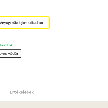
Anyagszükséglet kalkulátor
álasztok
 L-es vödör
Értékelések