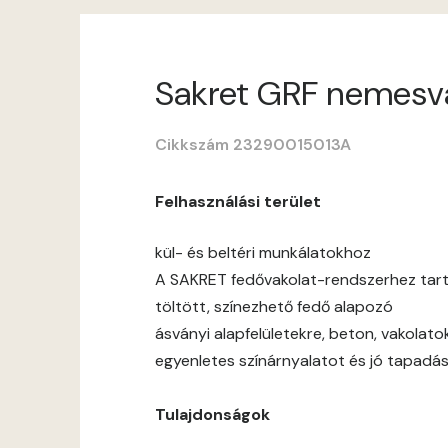
Sakret GRF nemesvako
Cikkszám 23290015013A
Felhasználási terület
kül- és beltéri munkálatokhoz
A SAKRET fedővakolat-rendszerhez tar
töltött, színezhető fedő alapozó
ásványi alapfelületekre, beton, vakolato
egyenletes színárnyalatot és jó tapadás
Tulajdonságok