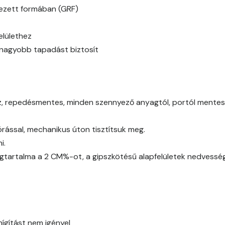
Caramel A
ínezett formában (GRF)
Citrus A
elülethez
y nagyobb tapadást biztosít
Cobalt B
Cobalt C
az, repedésmentes, minden szennyező anyagtól, portól mentes (
Cognac B
ással, mechanikus úton tisztítsuk meg.
Cognac C
i.
gtartalma a 2 CM%-ot, a gipszkötésű alapfelületek nedvessé
Coral B
Coral C
Corn B
hígítást nem igényel