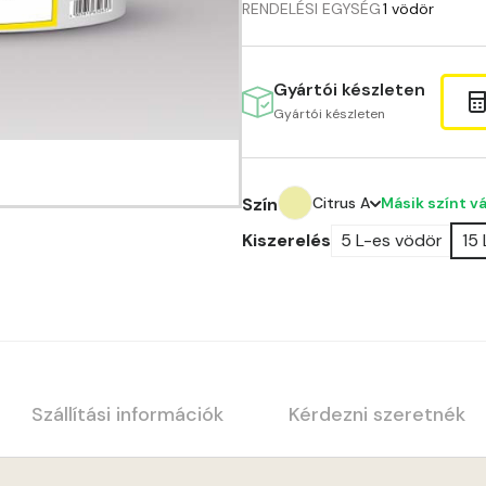
RENDELÉSI EGYSÉG
1 vödör
Gyártói készleten
Gyártói készleten
Másik színt v
Szín
Citrus A
Kiszerelés
5 L-es vödör
15
Amber B
Anticred A
Antimony A
Apple C
Szállítási információk
Kérdezni szeretnék
Apricot B