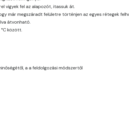
l vigyek fel az alapozót, itassuk át.
Corn C
ogy már megszáradt felületre történjen az egyes rétegek fel
Cotto A
lva átvonható.
 °C között.
Cotto B
Current-red B
Current-red C
minőségétől, a a feldolgozási módszertől
Date-brown B
Egyptian orange C
Fern B
Fern C