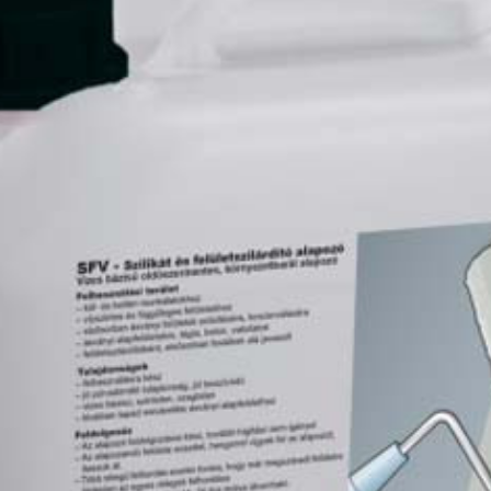
Mango B
Mango C
Melon-yellow C
Mouse-grey B
Mouse-grey C
Ocher C
Orange C
Paris-green B
Paris-green C