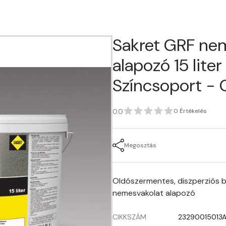
Sakret GRF ne
alapozó 15 liter -
Színcsoport - 
0.0
0 Értékelés
Megosztás
Oldószermentes, diszperziós b
nemesvakolat alapozó
CIKKSZÁM
23290015013