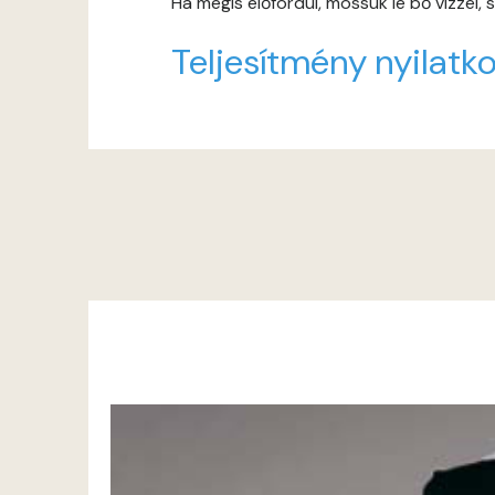
Ha mégis előfordul, mossuk le bő vízzel,
Teljesítmény nyilatko