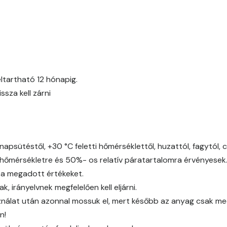
Fig-brown B
Fir B
Fir C
ltartható 12 hónapig.
za kell zárni
Gecco-green B
Gecco-green C
napsütéstől, +30 °C feletti hőmérséklettől, huzattól, fagytól, 
Gecco-green D
őmérsékletre és 50%- os relatív páratartalomra érvényesek
 a megadott értékeket.
Gold-yellow B
 irányelvnek megfelelően kell eljárni.
álat után azonnal mossuk el, mert később az anyag csak mech
Gold-yellow C
n!