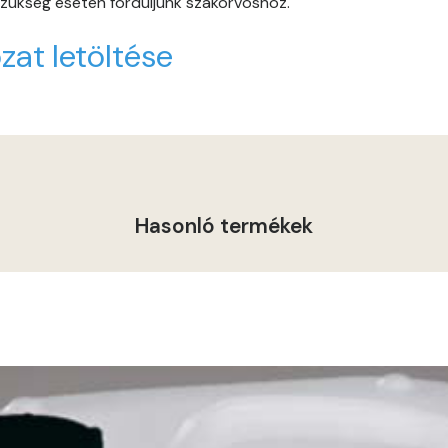
 szükség esetén forduljunk szakorvoshoz.
Graphit B
zat letöltése
Grass-green B
Grass-green C
Heide A
Indian-yellow B
Hasonló termékek
Lilac A
Magnolia A
Magnolia B
Mandarin C