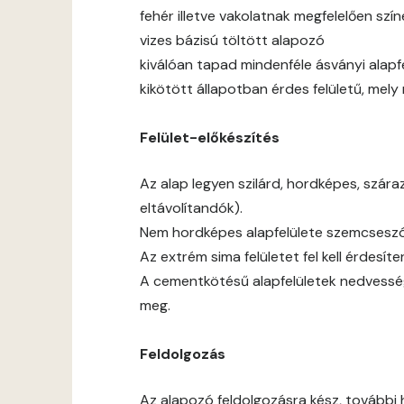
fehér illetve vakolatnak megfelelően sz
vizes bázisú töltött alapozó
kiválóan tapad mindenféle ásványi alapf
kikötött állapotban érdes felületű, mel
Felület-előkészítés
Az alap legyen szilárd, hordképes, szár
eltávolítandók).
Nem hordképes alapfelülete szemcseszór
Az extrém sima felületet fel kell érdesíten
A cementkötésű alapfelületek nedvessé
meg.
Feldolgozás
Az alapozó feldolgozásra kész, további 