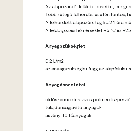
Az alapozandó felülete ecsettel, hengerre
Több rétegű felhordás esetén fontos, h
A felhordott alapozóréteg kb.24 óra mú
A feldolgozási hőmérséklet +5 °C és +25
Anyagszükséglet
0,2 L/m2
az anyagszükséglet függ az alapfelület 
Anyagösszetétel
oldószermentes vizes polimerdiszperzió
tulajdonságjavító anyagok
ásványi töltőanyagok