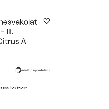
mesvakolat
 III.
Citrus A
Adatlap nyomtatása
ázisú folyékony
A