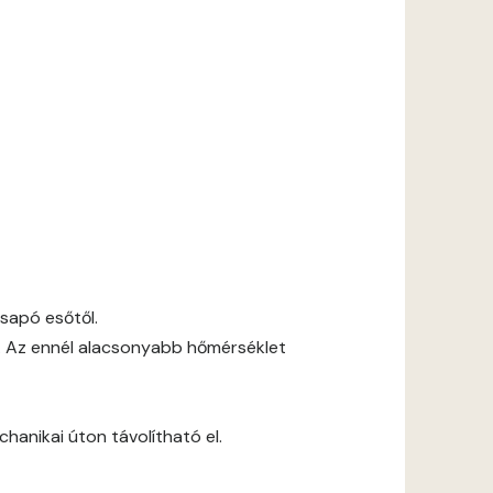
csapó esőtől.
. Az ennél alacsonyabb hőmérséklet
anikai úton távolítható el.