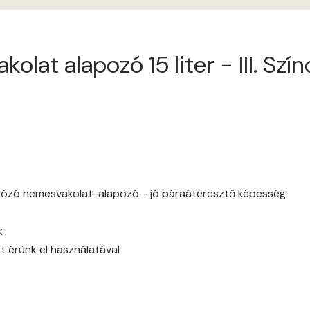
Apricot C
lat alapozó 15 liter - III. Szí
Arsenic A
Ash A
Basalt A
Basalt B
tózó nemesvakolat-alapozó - jó páraáteresztő képesség
Blood-orange B
k
Brick A
t érünk el használatával
Brick B