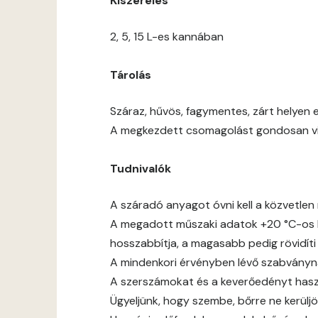
Kiszerelés
2, 5, 15 L-es kannában
Tárolás
Száraz, hűvös, fagymentes, zárt helyen e
A megkezdett csomagolást gondosan viss
Tudnivalók
A száradó anyagot óvni kell a közvetlen 
A megadott műszaki adatok +20 °C-os h
hosszabbítja, a magasabb pedig rövidíti
A mindenkori érvényben lévő szabványnak,
A szerszámokat és a keverőedényt haszn
Ügyeljünk, hogy szembe, bőrre ne kerüljö