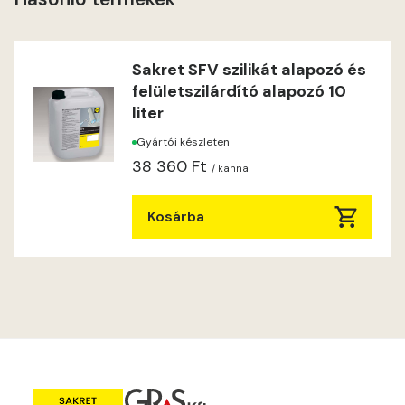
Heide B
Indian-yellow C
Sakret SFV szilikát alapozó és
felületszilárdító alapozó 10
Indian-yellow D
liter
Gyártói készleten
Lilac B
38 360 Ft
/ kanna
Lilac C
Kosárba
Lime A
Lime B
Magnolia C
Mandarin D