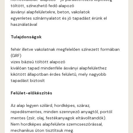
töltött, színezhető fedő alapozó
Apricot D
ásványi alapfelületekre, beton, vakolatok
egyenletes színárnyalatot és jó tapadást érünk el
használatával
Arsenic B
Tulajdonságok
Arsenic C
fehér illetve vakolatnak megfelelően színezett formában
(GRF)
Ash B
vizes bázisú töltött alapozó
kiválóan tapad mindenféle ásványi alapfelülethez
Ash C
kikötött állapotban érdes felületű, mely nagyobb
tapadást biztosít
Basalt C
Felület-előkészítés
Basalt D
Az alap legyen szilárd, hordképes, száraz,
repedésmentes, minden szennyező anyagtól, portól
Blood-orange C
mentes (zsír, olaj, festékanyagok eltávolítandók).
Nem hordképes alapfelülete szemcseszórással,
mechanikus úton tisztítsuk meg.