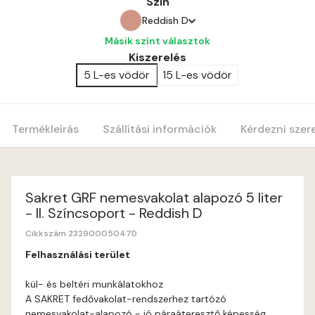
Szín
Reddish D
Másik színt választok
Amber C
Kiszerelés
5 L-es vödör
15 L-es vödör
Amber D
Anticred B
Termékleírás
Szállítási információk
Kérdezni szer
Anticred C
Anticred D
Sakret GRF nemesvakolat alapozó 5 liter
- II. Színcsoport - Reddish D
Antimony B
Cikkszám 23290005047D
Felhasználási terület
Antimony C
kül- és beltéri munkálatokhoz
A SAKRET fedővakolat-rendszerhez tartózó
Apple D
nemesvakolat-alapozó - jó páraáteresztő képesség