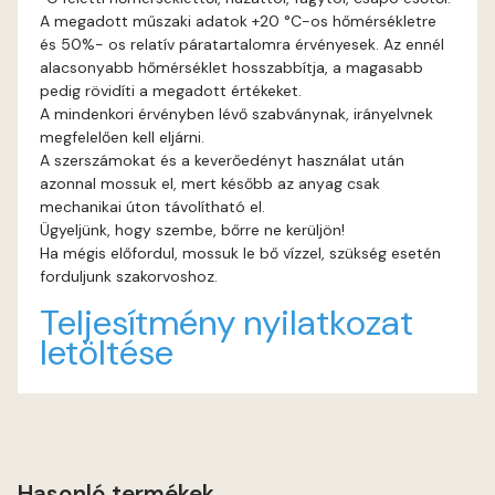
A megadott műszaki adatok +20 °C-os hőmérsékletre
és 50%- os relatív páratartalomra érvényesek. Az ennél
Fig-brown D
alacsonyabb hőmérséklet hosszabbítja, a magasabb
pedig rövidíti a megadott értékeket.
Fir D
A mindenkori érvényben lévő szabványnak, irányelvnek
megfelelően kell eljárni.
Gecco-green E
A szerszámokat és a keverőedényt használat után
azonnal mossuk el, mert később az anyag csak
mechanikai úton távolítható el.
Gold-yellow D
Ügyeljünk, hogy szembe, bőrre ne kerüljön!
Ha mégis előfordul, mossuk le bő vízzel, szükség esetén
Gold-yellow E
forduljunk szakorvoshoz.
Teljesítmény nyilatkozat
Graphit C
letöltése
Graphit D
Grass-green D
Hasonló termékek