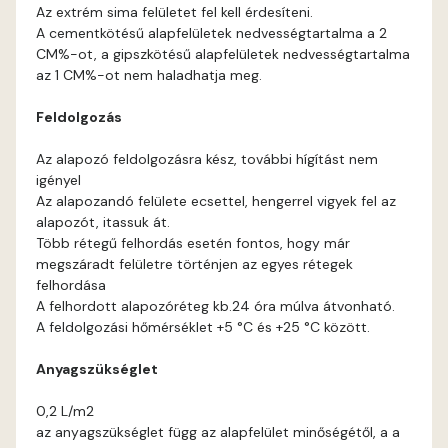
Blood-orange D
Az extrém sima felületet fel kell érdesíteni.
A cementkötésű alapfelületek nedvességtartalma a 2
Brick C
CM%-ot, a gipszkötésű alapfelületek nedvességtartalma
az 1 CM%-ot nem haladhatja meg.
Brick D
Feldolgozás
Caramel B
Az alapozó feldolgozásra kész, további hígítást nem
igényel
Az alapozandó felülete ecsettel, hengerrel vigyek fel az
Caramel C
alapozót, itassuk át.
Több rétegű felhordás esetén fontos, hogy már
Citrus B
megszáradt felületre történjen az egyes rétegek
felhordása
A felhordott alapozóréteg kb.24 óra múlva átvonható.
Cobalt D
A feldolgozási hőmérséklet +5 °C és +25 °C között.
Cognac D
Anyagszükséglet
0,2 L/m2
Coral D
az anyagszükséglet függ az alapfelület minőségétől, a a