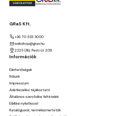
Mango D
Melon-yellow D
GRaS Kft.
Melon-yellow E
+36 70 533 3000
webshop@gras.hu
Mouse-grey D
2225 Üllő, Pesti út 209.
Információk
Ocher D
Elérhetőségek
Orange D
Rólunk
Impresszum
Paris-green D
Adatkezelési tájékoztató
Általános szerződési feltételek
Peach D
Elállási nyilatkozat
Katalógusok, termékismertetők
Pear-yellow C