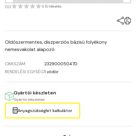
0.0
0 Értékelés
Oldószermentes, diszperziós bázisú folyékony
nemesvakolat alapozó
CIKKSZÁM
23290005047D
RENDELÉSI EGYSÉG
1 vödör
Gyártói készleten
Gyártói készleten
Anyagszükséglet kalkulátor