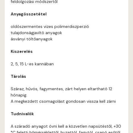
feldolgozási módszertől
Corn D
Anyagösszetétel
Cotto C
oldószermentes vizes polimerdiszperzió
tulajdonságjavító anyagok
Cotto D
ásványi töltőanyagok
Kiszerelés
Current-red D
2, 5, 15 L-es kannában
Date-brown C
Tárolás
Date-brown D
Száraz, hűvös, fagymentes, zárt helyen eltartható 12
hónapig.
Egyptian orange D
A megkezdett csomagolást gondosan vissza kell zárni
Tudnivalók
Fern D
A száradó anyagot óvni kell a közvetlen napsütéstől, +30
Fig-brown C
°C feletti hőmérséklettől, huzattól, fagytól, csapó esőtől.