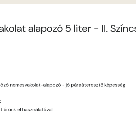
Antimony B
olat alapozó 5 liter - II. Szí
Antimony C
Apple D
Apricot D
Arsenic B
tózó nemesvakolat-alapozó - jó páraáteresztő képesség
Arsenic C
k
Ash B
t érünk el használatával
Ash C