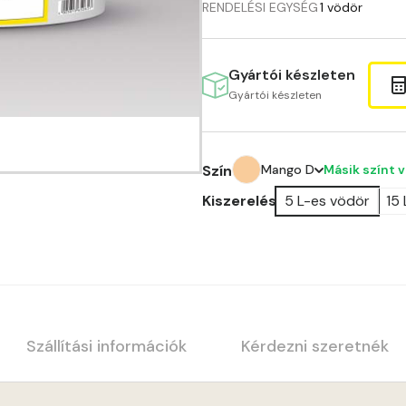
RENDELÉSI EGYSÉG
1 vödör
Gyártói készleten
Gyártói készleten
Másik színt 
Szín
Mango D
Kiszerelés
5 L-es vödör
15
Amber C
Amber D
Anticred B
Anticred C
Szállítási információk
Kérdezni szeretnék
Anticred D