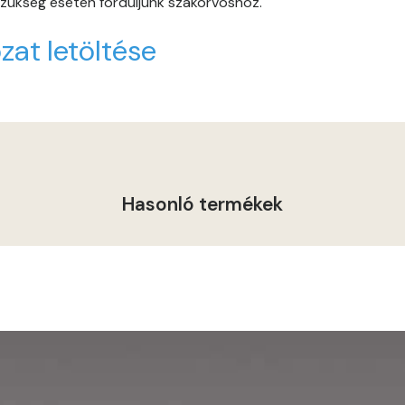
 szükség esetén forduljunk szakorvoshoz.
Graphit C
zat letöltése
Graphit D
Grass-green D
Heide B
Indian-yellow C
Hasonló termékek
Indian-yellow D
Lilac B
Lilac C
Lime A