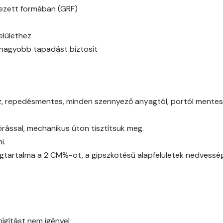
Basalt C
ínezett formában (GRF)
Basalt D
elülethez
y nagyobb tapadást biztosít
Blood-orange C
Blood-orange D
az, repedésmentes, minden szennyező anyagtól, portól mentes (
Brick C
ással, mechanikus úton tisztítsuk meg.
Brick D
i.
gtartalma a 2 CM%-ot, a gipszkötésű alapfelületek nedvessé
Caramel B
Caramel C
Citrus B
hígítást nem igényel