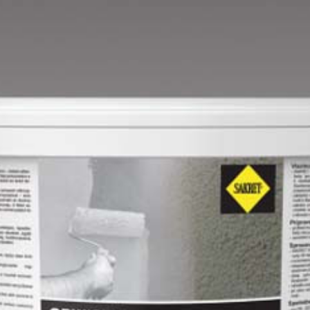
Lime B
Magnolia C
Mandarin D
Mango D
Melon-yellow D
Melon-yellow E
Mouse-grey D
Ocher D
Orange D