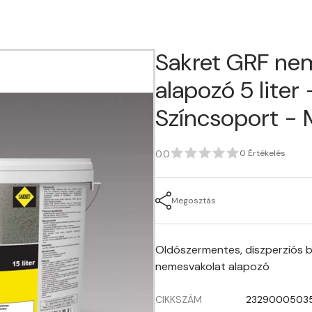
Sakret GRF ne
alapozó 5 liter - 
Színcsoport -
0.0
0 Értékelés
Megosztás
Oldószermentes, diszperziós b
nemesvakolat alapozó
CIKKSZÁM
2329000503