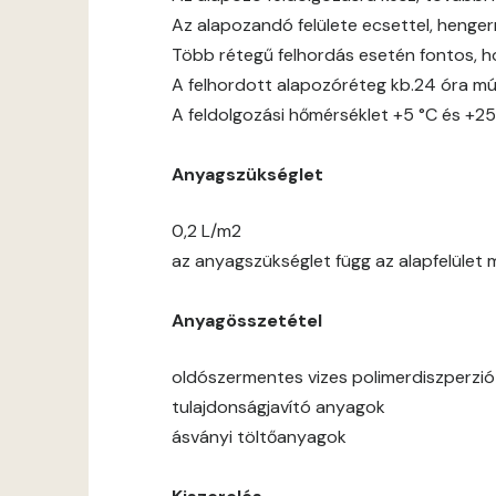
Az alapozandó felülete ecsettel, hengerre
Több rétegű felhordás esetén fontos, h
A felhordott alapozóréteg kb.24 óra mú
A feldolgozási hőmérséklet +5 °C és +25
Anyagszükséglet
0,2 L/m2
az anyagszükséglet függ az alapfelület 
Anyagösszetétel
oldószermentes vizes polimerdiszperzió
tulajdonságjavító anyagok
ásványi töltőanyagok