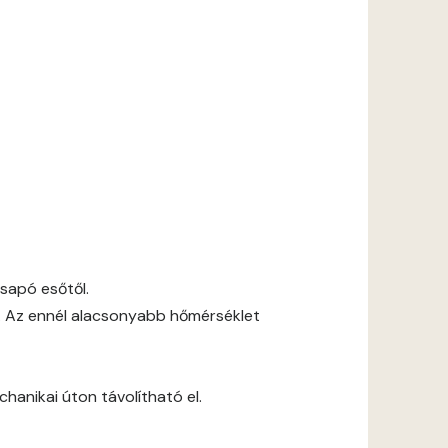
csapó esőtől.
. Az ennél alacsonyabb hőmérséklet
anikai úton távolítható el.