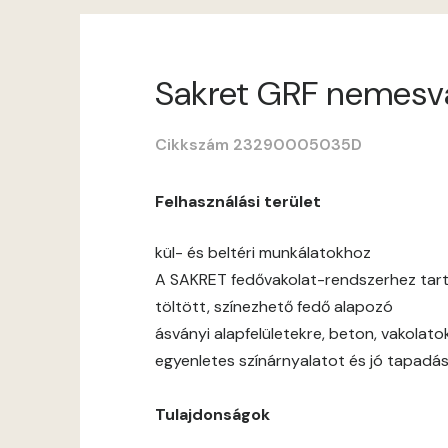
Sakret GRF nemesvak
Cikkszám 23290005035D
Felhasználási terület
kül- és beltéri munkálatokhoz
A SAKRET fedővakolat-rendszerhez tar
töltött, színezhető fedő alapozó
ásványi alapfelületekre, beton, vakolato
egyenletes színárnyalatot és jó tapadás
Tulajdonságok