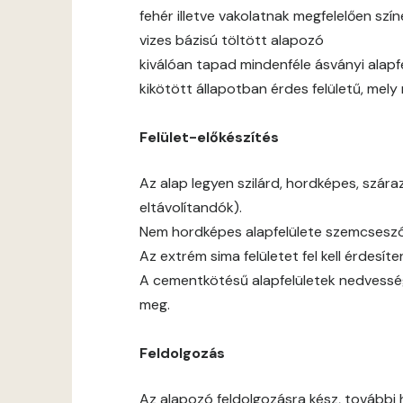
fehér illetve vakolatnak megfelelően sz
vizes bázisú töltött alapozó
kiválóan tapad mindenféle ásványi alapf
kikötött állapotban érdes felületű, mel
Felület-előkészítés
Az alap legyen szilárd, hordképes, szár
eltávolítandók).
Nem hordképes alapfelülete szemcseszór
Az extrém sima felületet fel kell érdesíten
A cementkötésű alapfelületek nedvessé
meg.
Feldolgozás
Az alapozó feldolgozásra kész, további 