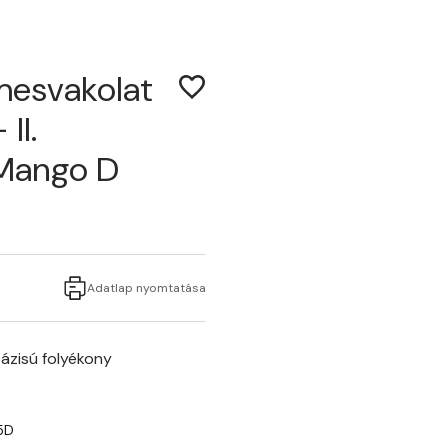
mesvakolat
II.
 Mango D
Adatlap nyomtatása
ázisú folyékony
5D