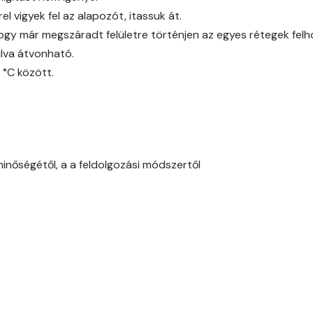
l vigyek fel az alapozót, itassuk át.
Cobalt D
ogy már megszáradt felületre történjen az egyes rétegek fel
Cognac D
lva átvonható.
 °C között.
Coral D
Corn D
Cotto C
minőségétől, a a feldolgozási módszertől
Cotto D
Current-red D
Date-brown C
Date-brown D