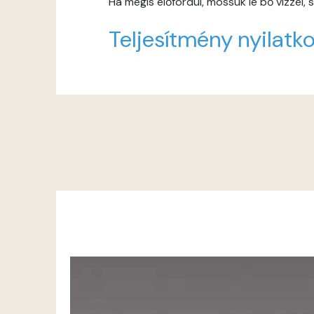
Ha mégis előfordul, mossuk le bő vízzel,
Teljesítmény nyilatko