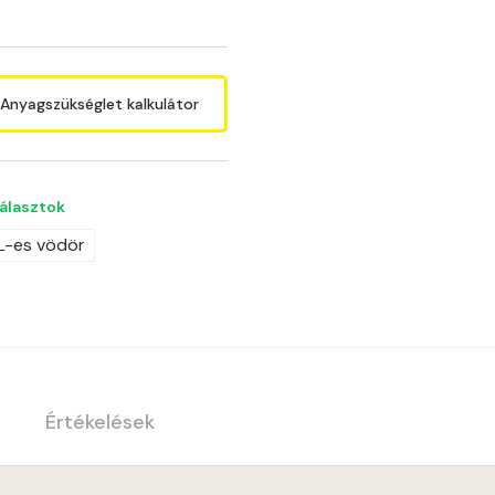
Anyagszükséglet kalkulátor
választok
 L-es vödör
Értékelések