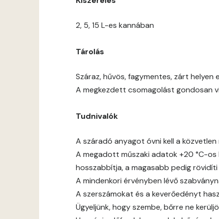
Kiszerelés
2, 5, 15 L-es kannában
Tárolás
Száraz, hűvös, fagymentes, zárt helyen e
A megkezdett csomagolást gondosan viss
Tudnivalók
A száradó anyagot óvni kell a közvetlen 
A megadott műszaki adatok +20 °C-os h
hosszabbítja, a magasabb pedig rövidíti
A mindenkori érvényben lévő szabványnak,
A szerszámokat és a keverőedényt haszn
Ügyeljünk, hogy szembe, bőrre ne kerüljö