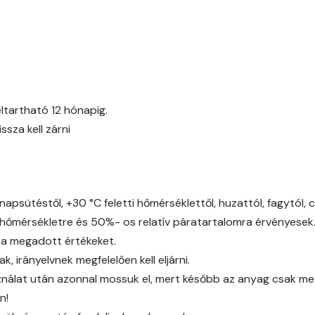
Egyptian orange D
Fern D
Fig-brown C
ltartható 12 hónapig.
za kell zárni
Fig-brown D
Fir D
napsütéstől, +30 °C feletti hőmérséklettől, huzattól, fagytól, 
Gecco-green E
őmérsékletre és 50%- os relatív páratartalomra érvényesek
 a megadott értékeket.
Gold-yellow D
 irányelvnek megfelelően kell eljárni.
álat után azonnal mossuk el, mert később az anyag csak mech
Gold-yellow E
n!