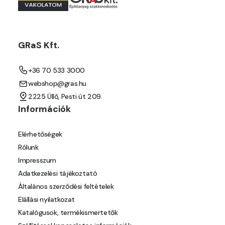
Mango D
Melon-yellow D
GRaS Kft.
Melon-yellow E
+36 70 533 3000
webshop@gras.hu
Mouse-grey D
2225 Üllő, Pesti út 209.
Információk
Ocher D
Elérhetőségek
Orange D
Rólunk
Impresszum
Paris-green D
Adatkezelési tájékoztató
Általános szerződési feltételek
Peach D
Elállási nyilatkozat
Katalógusok, termékismertetők
Pear-yellow C