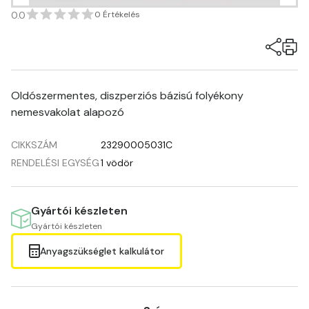
0.0
0 Értékelés
Oldószermentes, diszperziós bázisú folyékony
nemesvakolat alapozó
CIKKSZÁM
23290005031C
RENDELÉSI EGYSÉG
1 vödör
Gyártói készleten
Gyártói készleten
Anyagszükséglet kalkulátor