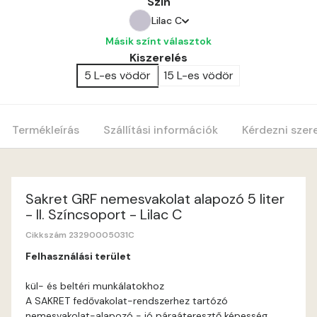
Szín
Lilac C
Másik színt választok
Amber C
Kiszerelés
5 L-es vödör
15 L-es vödör
Amber D
Anticred B
Termékleírás
Szállítási információk
Kérdezni szer
Anticred C
Anticred D
Sakret GRF nemesvakolat alapozó 5 liter
- II. Színcsoport - Lilac C
Antimony B
Cikkszám 23290005031C
Felhasználási terület
Antimony C
kül- és beltéri munkálatokhoz
A SAKRET fedővakolat-rendszerhez tartózó
Apple D
nemesvakolat-alapozó - jó páraáteresztő képesség