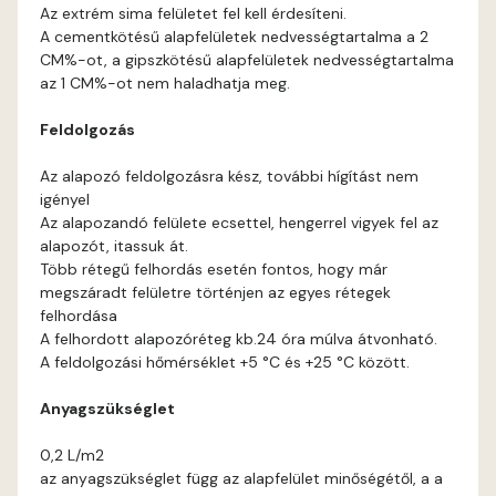
Blood-orange D
Az extrém sima felületet fel kell érdesíteni.
A cementkötésű alapfelületek nedvességtartalma a 2
Brick C
CM%-ot, a gipszkötésű alapfelületek nedvességtartalma
az 1 CM%-ot nem haladhatja meg.
Brick D
Feldolgozás
Caramel B
Az alapozó feldolgozásra kész, további hígítást nem
igényel
Az alapozandó felülete ecsettel, hengerrel vigyek fel az
Caramel C
alapozót, itassuk át.
Több rétegű felhordás esetén fontos, hogy már
Citrus B
megszáradt felületre történjen az egyes rétegek
felhordása
A felhordott alapozóréteg kb.24 óra múlva átvonható.
Cobalt D
A feldolgozási hőmérséklet +5 °C és +25 °C között.
Cognac D
Anyagszükséglet
0,2 L/m2
Coral D
az anyagszükséglet függ az alapfelület minőségétől, a a