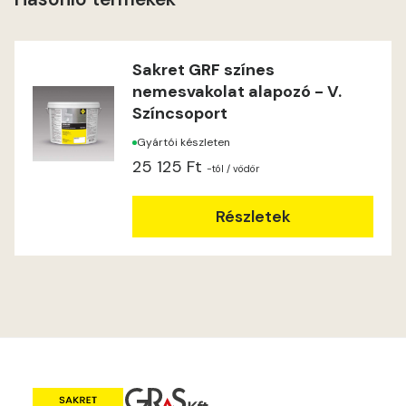
Heide B
Indian-yellow C
Sakret GRF színes
nemesvakolat alapozó - V.
Indian-yellow D
Színcsoport
Gyártói készleten
Lilac B
25 125 Ft
-tól
/ vödör
Lilac C
Részletek
Lime A
Lime B
Magnolia C
Mandarin D