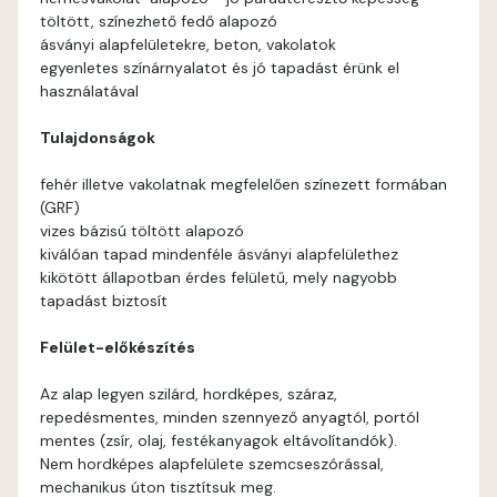
töltött, színezhető fedő alapozó
Apricot D
ásványi alapfelületekre, beton, vakolatok
egyenletes színárnyalatot és jó tapadást érünk el
használatával
Arsenic B
Tulajdonságok
Arsenic C
fehér illetve vakolatnak megfelelően színezett formában
(GRF)
Ash B
vizes bázisú töltött alapozó
kiválóan tapad mindenféle ásványi alapfelülethez
Ash C
kikötött állapotban érdes felületű, mely nagyobb
tapadást biztosít
Basalt C
Felület-előkészítés
Basalt D
Az alap legyen szilárd, hordképes, száraz,
repedésmentes, minden szennyező anyagtól, portól
Blood-orange C
mentes (zsír, olaj, festékanyagok eltávolítandók).
Nem hordképes alapfelülete szemcseszórással,
mechanikus úton tisztítsuk meg.