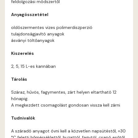
feldolgozási módszertől
Corn D
Anyagösszetétel
Cotto C
oldószermentes vizes polimerdiszperzió
tulajdonságjavító anyagok
Cotto D
ásványi töltőanyagok
Kiszerelés
Current-red D
2, 5, 15 L-es kannában
Date-brown C
Tárolás
Date-brown D
Száraz, hűvös, fagymentes, zárt helyen eltartható 12
hónapig.
Egyptian orange D
A megkezdett csomagolást gondosan vissza kell zárni
Tudnivalók
Fern D
A száradó anyagot óvni kell a közvetlen napsütéstől, +30
Fig-brown C
°C feletti hőmérséklettől, huzattól, fagytól, csapó esőtől.