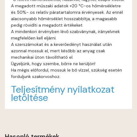
A megadott műszaki adatok +20 °C-os hőmérsékletre
és 50%- os relatív páratartalomra érvényesek. Az ennél
Fig-brown D
alacsonyabb hőmérséklet hosszabbítja, a magasabb
pedig rövidíti a megadott értékeket.
Fir D
A mindenkori érvényben lévő szabványnak, irányelvnek
megfelelően kell eljárni.
Gecco-green E
A szerszámokat és a keverőedényt használat után
azonnal mossuk el, mert később az anyag csak
mechanikai úton távolítható el.
Gold-yellow D
Ügyeljünk, hogy szembe, bőrre ne kerüljön!
Ha mégis előfordul, mossuk le bő vízzel, szükség esetén
Gold-yellow E
forduljunk szakorvoshoz.
Teljesítmény nyilatkozat
Graphit C
letöltése
Graphit D
Grass-green D
Hasonló termékek