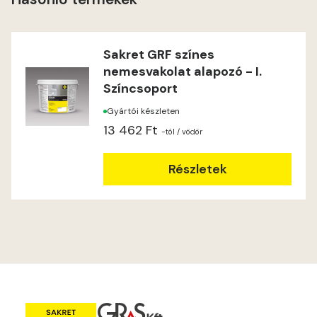
Heide B
Indian-yellow C
Sakret GRF színes
nemesvakolat alapozó - I.
Indian-yellow D
Színcsoport
Gyártói készleten
Lilac B
13 462 Ft
-tól
/ vödör
Lilac C
Részletek
Lime A
Lime B
Magnolia C
Mandarin D