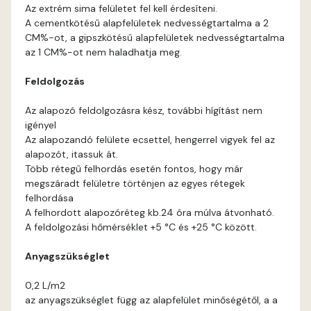
Blood-orange D
Az extrém sima felületet fel kell érdesíteni.
A cementkötésű alapfelületek nedvességtartalma a 2
Brick C
CM%-ot, a gipszkötésű alapfelületek nedvességtartalma
az 1 CM%-ot nem haladhatja meg.
Brick D
Feldolgozás
Caramel B
Az alapozó feldolgozásra kész, további hígítást nem
igényel
Az alapozandó felülete ecsettel, hengerrel vigyek fel az
Caramel C
alapozót, itassuk át.
Több rétegű felhordás esetén fontos, hogy már
Citrus B
megszáradt felületre történjen az egyes rétegek
felhordása
A felhordott alapozóréteg kb.24 óra múlva átvonható.
Cobalt D
A feldolgozási hőmérséklet +5 °C és +25 °C között.
Cognac D
Anyagszükséglet
0,2 L/m2
Coral D
az anyagszükséglet függ az alapfelület minőségétől, a a