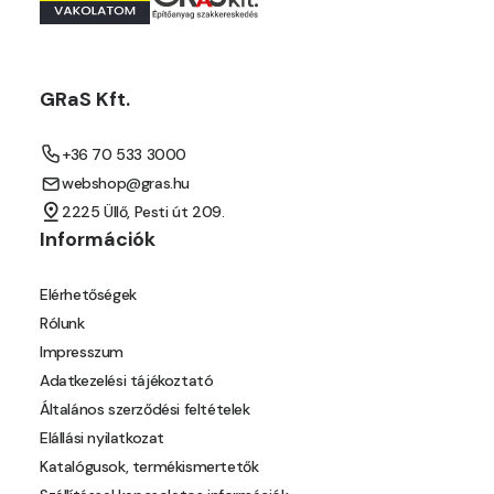
Mango D
Melon-yellow D
GRaS Kft.
Melon-yellow E
+36 70 533 3000
webshop@gras.hu
Mouse-grey D
2225 Üllő, Pesti út 209.
Információk
Ocher D
Elérhetőségek
Orange D
Rólunk
Impresszum
Paris-green D
Adatkezelési tájékoztató
Általános szerződési feltételek
Peach D
Elállási nyilatkozat
Katalógusok, termékismertetők
Pear-yellow C