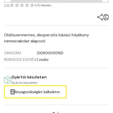
0.0
0 Értékelés
Oldószermentes, diszperziós bázisú folyékony
nemesvakolat alapozó
CIKKSZÁM
23290005015D
RENDELÉSI EGYSÉG
1 vödör
Gyártói készleten
Gyártói készleten
Anyagszükséglet kalkulátor