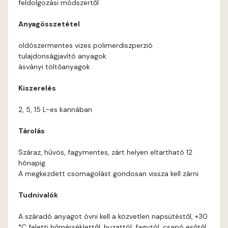
feldolgozási módszertől
Corn D
Anyagösszetétel
Cotto C
oldószermentes vizes polimerdiszperzió
tulajdonságjavító anyagok
Cotto D
ásványi töltőanyagok
Kiszerelés
Current-red D
2, 5, 15 L-es kannában
Date-brown C
Tárolás
Date-brown D
Száraz, hűvös, fagymentes, zárt helyen eltartható 12
hónapig.
Egyptian orange D
A megkezdett csomagolást gondosan vissza kell zárni
Tudnivalók
Fern D
A száradó anyagot óvni kell a közvetlen napsütéstől, +30
Fig-brown C
°C feletti hőmérséklettől, huzattól, fagytól, csapó esőtől.