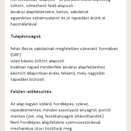
töltött, színezhető fedő alapozó
Apricot D
ásványi alapfelületekre, beton, vakolatok
egyenletes színárnyalatot és jó tapadást érünk el
használatával
Arsenic B
Tulajdonságok
Arsenic C
fehér illetve vakolatnak megfelelően színezett formában
(GRF)
Ash B
vizes bázisú töltött alapozó
kiválóan tapad mindenféle ásványi alapfelülethez
Ash C
kikötött állapotban érdes felületű, mely nagyobb
tapadást biztosít
Basalt C
Felület-előkészítés
Basalt D
Az alap legyen szilárd, hordképes, száraz,
repedésmentes, minden szennyező anyagtól, portól
Blood-orange C
mentes (zsír, olaj, festékanyagok eltávolítandók).
Nem hordképes alapfelülete szemcseszórással,
mechanikus úton tisztítsuk meg.