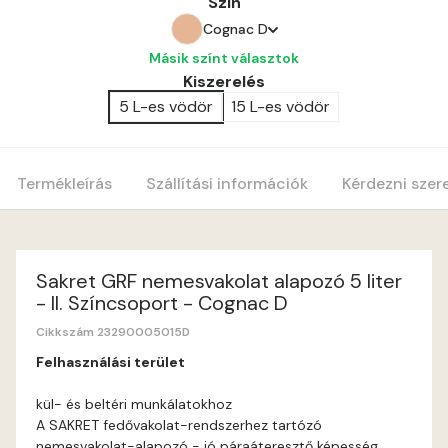
Szín
Cognac D
Másik színt választok
Amber C
Kiszerelés
5 L-es vödör
15 L-es vödör
Amber D
Anticred B
Termékleírás
Szállítási információk
Kérdezni szer
Anticred C
Anticred D
Sakret GRF nemesvakolat alapozó 5 liter
- II. Színcsoport - Cognac D
Antimony B
Cikkszám 23290005015D
Felhasználási terület
Antimony C
kül- és beltéri munkálatokhoz
A SAKRET fedővakolat-rendszerhez tartózó
Apple D
nemesvakolat-alapozó - jó páraáteresztő képesség