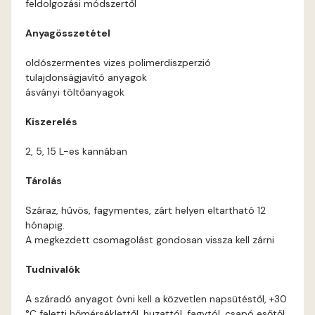
feldolgozási módszertől
Corn D
Anyagösszetétel
Cotto C
oldószermentes vizes polimerdiszperzió
tulajdonságjavító anyagok
Cotto D
ásványi töltőanyagok
Kiszerelés
Current-red D
2, 5, 15 L-es kannában
Date-brown C
Tárolás
Date-brown D
Száraz, hűvös, fagymentes, zárt helyen eltartható 12
hónapig.
Egyptian orange D
A megkezdett csomagolást gondosan vissza kell zárni
Tudnivalók
Fern D
A száradó anyagot óvni kell a közvetlen napsütéstől, +30
Fig-brown C
°C feletti hőmérséklettől, huzattól, fagytól, csapó esőtől.