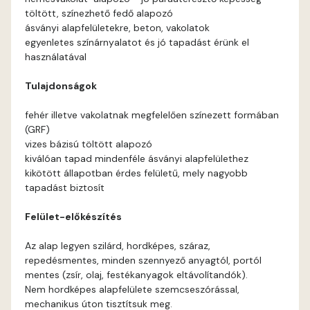
töltött, színezhető fedő alapozó
Apricot D
ásványi alapfelületekre, beton, vakolatok
egyenletes színárnyalatot és jó tapadást érünk el
használatával
Arsenic B
Tulajdonságok
Arsenic C
fehér illetve vakolatnak megfelelően színezett formában
(GRF)
Ash B
vizes bázisú töltött alapozó
kiválóan tapad mindenféle ásványi alapfelülethez
Ash C
kikötött állapotban érdes felületű, mely nagyobb
tapadást biztosít
Basalt C
Felület-előkészítés
Basalt D
Az alap legyen szilárd, hordképes, száraz,
repedésmentes, minden szennyező anyagtól, portól
Blood-orange C
mentes (zsír, olaj, festékanyagok eltávolítandók).
Nem hordképes alapfelülete szemcseszórással,
mechanikus úton tisztítsuk meg.