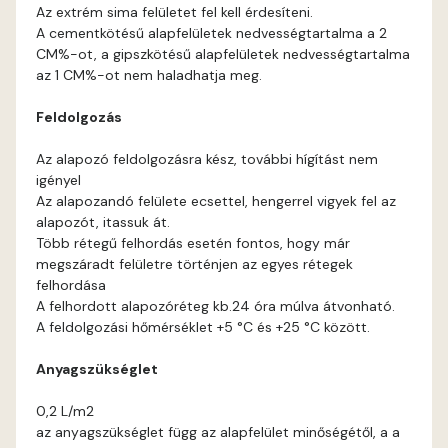
Blood-orange D
Az extrém sima felületet fel kell érdesíteni.
A cementkötésű alapfelületek nedvességtartalma a 2
Brick C
CM%-ot, a gipszkötésű alapfelületek nedvességtartalma
az 1 CM%-ot nem haladhatja meg.
Brick D
Feldolgozás
Caramel B
Az alapozó feldolgozásra kész, további hígítást nem
igényel
Az alapozandó felülete ecsettel, hengerrel vigyek fel az
Caramel C
alapozót, itassuk át.
Több rétegű felhordás esetén fontos, hogy már
Citrus B
megszáradt felületre történjen az egyes rétegek
felhordása
A felhordott alapozóréteg kb.24 óra múlva átvonható.
Cobalt D
A feldolgozási hőmérséklet +5 °C és +25 °C között.
Cognac D
Anyagszükséglet
0,2 L/m2
Coral D
az anyagszükséglet függ az alapfelület minőségétől, a a