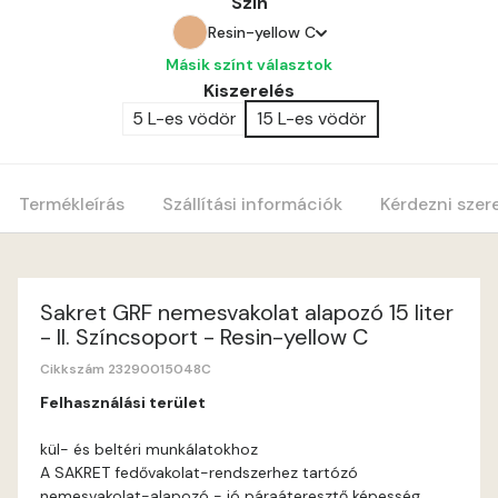
Szín
Resin-yellow C
Másik színt választok
Amber C
Kiszerelés
5 L-es vödör
15 L-es vödör
Amber D
Anticred B
Termékleírás
Szállítási információk
Kérdezni szer
Anticred C
Anticred D
Sakret GRF nemesvakolat alapozó 15 liter
- II. Színcsoport - Resin-yellow C
Antimony B
Cikkszám 23290015048C
Felhasználási terület
Antimony C
kül- és beltéri munkálatokhoz
A SAKRET fedővakolat-rendszerhez tartózó
Apple D
nemesvakolat-alapozó - jó páraáteresztő képesség