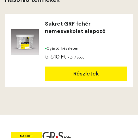
Heide B
Indian-yellow C
Sakret GRF fehér
nemesvakolat alapozó
Indian-yellow D
Gyártói készleten
Lilac B
5 510 Ft
-tól
/ vödör
Lilac C
Részletek
Lime A
Lime B
Magnolia C
Mandarin D