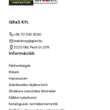
Mango D
Melon-yellow D
GRaS Kft.
Melon-yellow E
+36 70 533 3000
webshop@gras.hu
Mouse-grey D
2225 Üllő, Pesti út 209.
Információk
Ocher D
Elérhetőségek
Orange D
Rólunk
Impresszum
Paris-green D
Adatkezelési tájékoztató
Általános szerződési feltételek
Peach D
Elállási nyilatkozat
Katalógusok, termékismertetők
Pear-yellow C