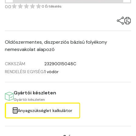
0.0
0 Értékelés
Oldószermentes, diszperziós bázisú folyékony
nemesvakolat alapozó
CIKKSZÁM
23290015048C
RENDELÉSI EGYSÉG
1 vödör
Gyártói készleten
Gyártói készleten
Anyagszükséglet kalkulátor