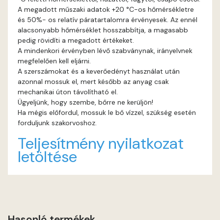
A megadott műszaki adatok +20 °C-os hőmérsékletre
és 50%- os relatív páratartalomra érvényesek. Az ennél
Fig-brown D
alacsonyabb hőmérséklet hosszabbítja, a magasabb
pedig rövidíti a megadott értékeket.
Fir D
A mindenkori érvényben lévő szabványnak, irányelvnek
megfelelően kell eljárni.
Gecco-green E
A szerszámokat és a keverőedényt használat után
azonnal mossuk el, mert később az anyag csak
mechanikai úton távolítható el.
Gold-yellow D
Ügyeljünk, hogy szembe, bőrre ne kerüljön!
Ha mégis előfordul, mossuk le bő vízzel, szükség esetén
Gold-yellow E
forduljunk szakorvoshoz.
Teljesítmény nyilatkozat
Graphit C
letöltése
Graphit D
Grass-green D
Hasonló termékek