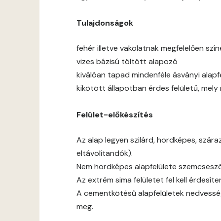
Tulajdonságok
fehér illetve vakolatnak megfelelően sz
vizes bázisú töltött alapozó
kiválóan tapad mindenféle ásványi alapf
kikötött állapotban érdes felületű, mel
Felület-előkészítés
Az alap legyen szilárd, hordképes, szár
eltávolítandók).
Nem hordképes alapfelülete szemcseszór
Az extrém sima felületet fel kell érdesíten
A cementkötésű alapfelületek nedvessé
meg.