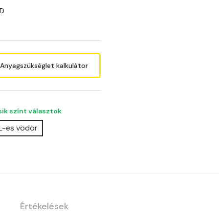
3D
Anyagszükséglet kalkulátor
ik színt választok
 L-es vödör
Értékelések