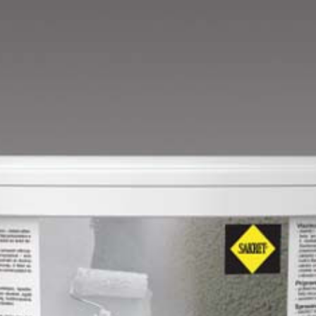
Lime A
Lime B
Magnolia C
Mandarin D
Mango D
Melon-yellow D
Melon-yellow E
Mouse-grey D
Ocher D