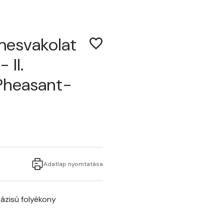
mesvakolat
 II.
Pheasant-
Adatlap nyomtatása
ázisú folyékony