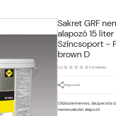
Sakret GRF ne
alapozó 15 liter -
Színcsoport - 
brown D
0.0
0 Értékelés
Megosztás
Oldószermentes, diszperziós b
nemesvakolat alapozó