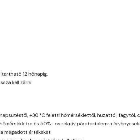
Date-brown D
Egyptian orange D
Fern D
Fig-brown C
ltartható 12 hónapig.
Fig-brown D
za kell zárni
Fir D
Gecco-green E
napsütéstől, +30 °C feletti hőmérséklettől, huzattól, fagytól, 
őmérsékletre és 50%- os relatív páratartalomra érvényesek
Gold-yellow D
 a megadott értékeket.
Gold-yellow E