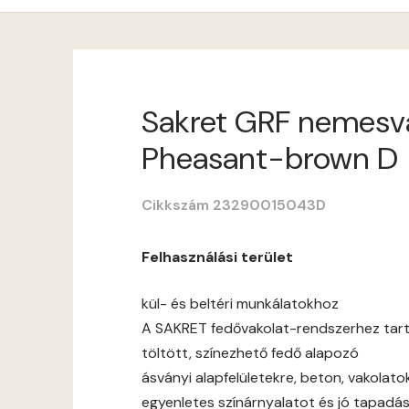
Sakret GRF nemesvako
Pheasant-brown D
Cikkszám 23290015043D
Felhasználási terület
kül- és beltéri munkálatokhoz
A SAKRET fedővakolat-rendszerhez tar
töltött, színezhető fedő alapozó
ásványi alapfelületekre, beton, vakolato
egyenletes színárnyalatot és jó tapadás