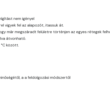
Citrus B
Cobalt D
hígítást nem igényel
l vigyek fel az alapozót, itassuk át.
Cognac D
ogy már megszáradt felületre történjen az egyes rétegek fel
lva átvonható.
Coral D
 °C között.
Corn D
Cotto C
minőségétől, a a feldolgozási módszertől
Cotto D
Current-red D
Date-brown C