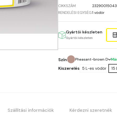
CIKKSZÁM
2329001504
RENDELÉSI EGYSÉG
1 vödör
Gyártói készleten
Gyártói készleten
Más
Szín
Pheasant-brown D
Kiszerelés
5 L-es vödör
15
Amber C
Amber D
Anticred B
Anticred C
Szállítási információk
Kérdezni szeretnék