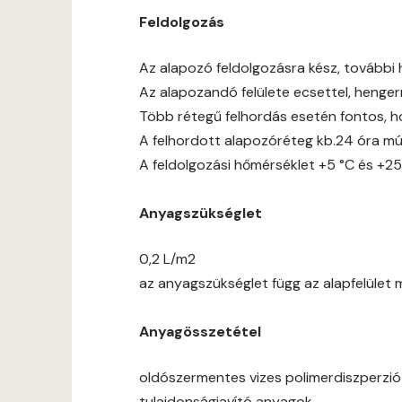
Feldolgozás
Az alapozó feldolgozásra kész, további 
Az alapozandó felülete ecsettel, hengerre
Több rétegű felhordás esetén fontos, h
A felhordott alapozóréteg kb.24 óra mú
A feldolgozási hőmérséklet +5 °C és +25
Anyagszükséglet
0,2 L/m2
az anyagszükséglet függ az alapfelület 
Anyagösszetétel
oldószermentes vizes polimerdiszperzió
tulajdonságjavító anyagok