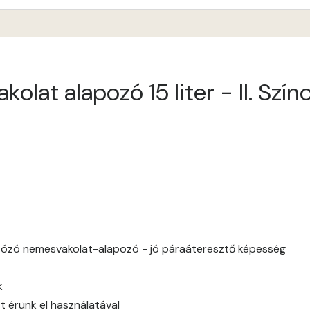
Anticred D
Antimony B
lat alapozó 15 liter - II. Szín
Antimony C
Apple D
Apricot D
Arsenic B
Arsenic C
tózó nemesvakolat-alapozó - jó páraáteresztő képesség
Ash B
k
Ash C
t érünk el használatával