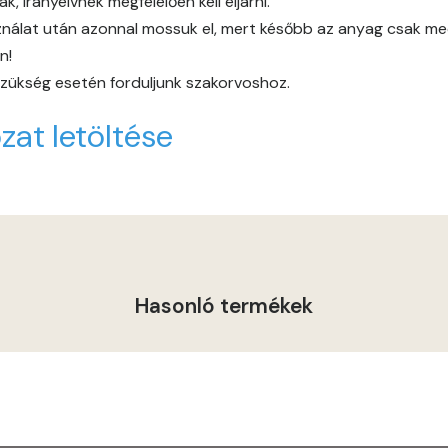
 irányelvnek megfelelően kell eljárni.
álat után azonnal mossuk el, mert később az anyag csak mech
Graphit C
n!
 szükség esetén forduljunk szakorvoshoz.
Graphit D
zat letöltése
Grass-green D
Heide B
Indian-yellow C
Hasonló termékek
Indian-yellow D
Lilac B
Lilac C