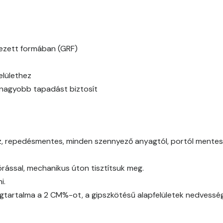
Basalt C
Basalt D
ínezett formában (GRF)
Blood-orange C
elülethez
y nagyobb tapadást biztosít
Blood-orange D
Brick C
az, repedésmentes, minden szennyező anyagtól, portól mentes (
Brick D
ással, mechanikus úton tisztítsuk meg.
Caramel B
i.
gtartalma a 2 CM%-ot, a gipszkötésű alapfelületek nedvessé
Caramel C