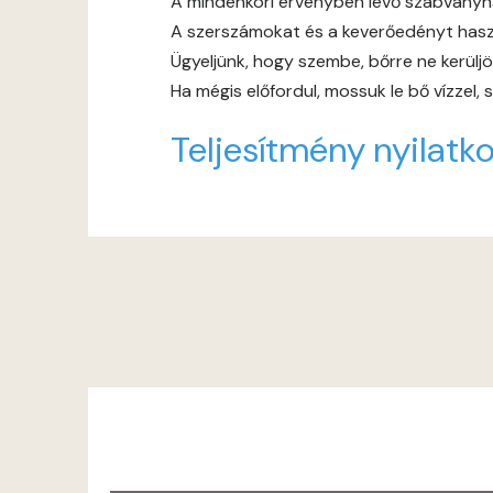
A mindenkori érvényben lévő szabványnak,
A szerszámokat és a keverőedényt haszn
Ügyeljünk, hogy szembe, bőrre ne kerüljö
Ha mégis előfordul, mossuk le bő vízzel,
Teljesítmény nyilatko