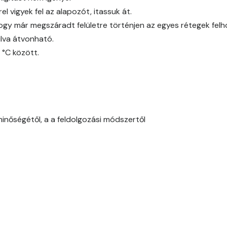
l vigyek fel az alapozót, itassuk át.
Cobalt D
ogy már megszáradt felületre történjen az egyes rétegek fel
Cognac D
lva átvonható.
 °C között.
Coral D
Corn D
Cotto C
minőségétől, a a feldolgozási módszertől
Cotto D
Current-red D
Date-brown C
Date-brown D