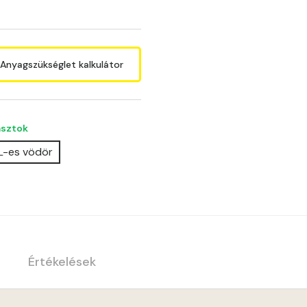
Anyagszükséglet kalkulátor
asztok
 L-es vödör
Értékelések