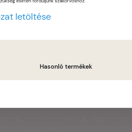
 szükség esetén forduljunk szakorvoshoz.
Graphit C
zat letöltése
Graphit D
Grass-green D
Heide B
Indian-yellow C
Hasonló termékek
Indian-yellow D
Lilac B
Lilac C
Lime A