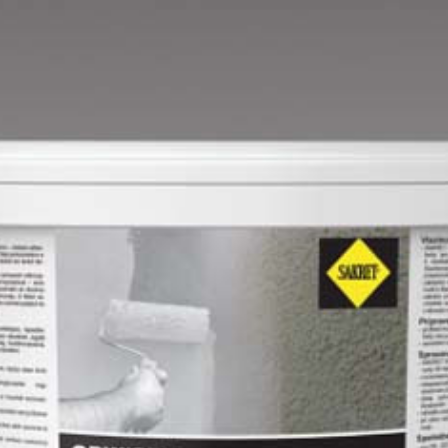
Lime B
Magnolia C
Mandarin D
Mango D
Melon-yellow D
Melon-yellow E
Mouse-grey D
Ocher D
Orange D