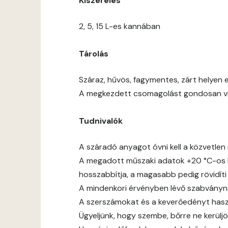
Kiszerelés
2, 5, 15 L-es kannában
Tárolás
Száraz, hűvös, fagymentes, zárt helyen e
A megkezdett csomagolást gondosan viss
Tudnivalók
A száradó anyagot óvni kell a közvetlen 
A megadott műszaki adatok +20 °C-os h
hosszabbítja, a magasabb pedig rövidíti
A mindenkori érvényben lévő szabványnak,
A szerszámokat és a keverőedényt haszn
Ügyeljünk, hogy szembe, bőrre ne kerüljö