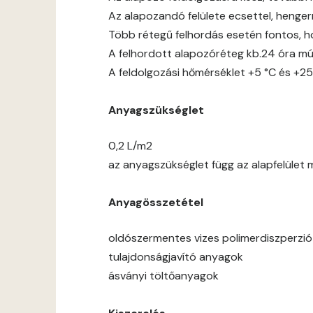
Az alapozandó felülete ecsettel, hengerre
Több rétegű felhordás esetén fontos, h
A felhordott alapozóréteg kb.24 óra mú
A feldolgozási hőmérséklet +5 °C és +25
Anyagszükséglet
0,2 L/m2
az anyagszükséglet függ az alapfelület 
Anyagösszetétel
oldószermentes vizes polimerdiszperzió
tulajdonságjavító anyagok
ásványi töltőanyagok