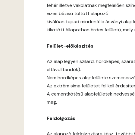
fehér illetve vakolatnak megfelelően sz
vizes bázisú töltött alapozó
kiválóan tapad mindenféle ásványi alapf
kikötött állapotban érdes felületű, mel
Felület-előkészítés
Az alap legyen szilárd, hordképes, szár
eltávolítandók).
Nem hordképes alapfelülete szemcseszór
Az extrém sima felületet fel kell érdesíten
A cementkötésű alapfelületek nedvessé
meg.
Feldolgozás
Az alapozó feldolgozásra kész, további 