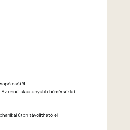
csapó esőtől.
. Az ennél alacsonyabb hőmérséklet
anikai úton távolítható el.