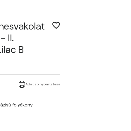
mesvakolat
 II.
ilac B
Adatlap nyomtatása
ázisú folyékony
B