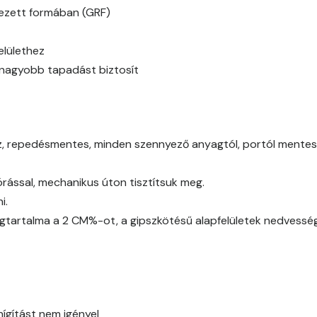
Basalt C
ínezett formában (GRF)
Basalt D
elülethez
y nagyobb tapadást biztosít
Blood-orange C
Blood-orange D
az, repedésmentes, minden szennyező anyagtól, portól mentes (
Brick C
ással, mechanikus úton tisztítsuk meg.
Brick D
i.
gtartalma a 2 CM%-ot, a gipszkötésű alapfelületek nedvessé
Caramel B
Caramel C
Citrus B
hígítást nem igényel