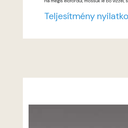
Ha mégis előfordul, mossuk le bő vízzel,
Teljesítmény nyilatko