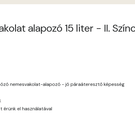
Antimony B
lat alapozó 15 liter - II. Szín
Antimony C
Apple D
Apricot D
Arsenic B
tózó nemesvakolat-alapozó - jó páraáteresztő képesség
Arsenic C
k
Ash B
t érünk el használatával
Ash C