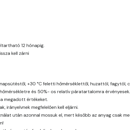
Egyptian orange D
Fern D
Fig-brown C
ltartható 12 hónapig.
za kell zárni
Fig-brown D
Fir D
napsütéstől, +30 °C feletti hőmérséklettől, huzattól, fagytól, 
Gecco-green E
őmérsékletre és 50%- os relatív páratartalomra érvényesek
 a megadott értékeket.
Gold-yellow D
 irányelvnek megfelelően kell eljárni.
álat után azonnal mossuk el, mert később az anyag csak mech
Gold-yellow E
n!