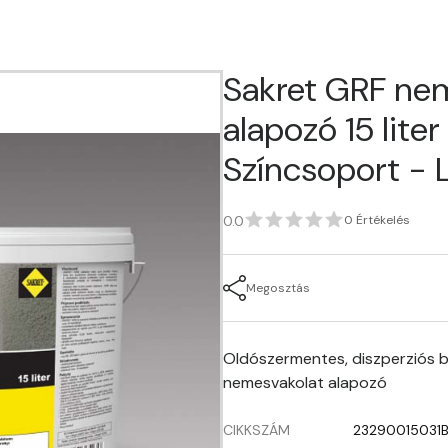
Sakret GRF ne
alapozó 15 liter -
Színcsoport - L
0.0
0 Értékelés
Megosztás
Oldószermentes, diszperziós b
nemesvakolat alapozó
CIKKSZÁM
23290015031