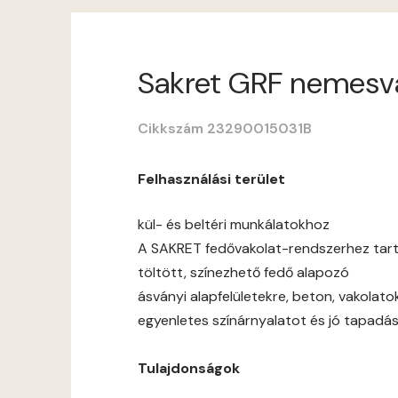
Sakret GRF nemesvako
Cikkszám 23290015031B
Felhasználási terület
kül- és beltéri munkálatokhoz
A SAKRET fedővakolat-rendszerhez tar
töltött, színezhető fedő alapozó
ásványi alapfelületekre, beton, vakolato
egyenletes színárnyalatot és jó tapadás
Tulajdonságok