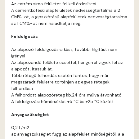
Blood-orange D
Az extrém sima felületet fel kell érdesíteni.
A cementkötésű alapfelületek nedvességtartalma a 2
Brick C
CM%-ot, a gipszkötésű alapfelületek nedvességtartalma
az 1 CM%-ot nem haladhatja meg.
Brick D
Feldolgozás
Caramel B
Az alapozó feldolgozásra kész, további hígítást nem
igényel
Az alapozandó felülete ecsettel, hengerrel vigyek fel az
Caramel C
alapozót, itassuk át.
Több rétegű felhordás esetén fontos, hogy már
Citrus B
megszáradt felületre történjen az egyes rétegek
felhordása
A felhordott alapozóréteg kb.24 óra múlva átvonható.
Cobalt D
A feldolgozási hőmérséklet +5 °C és +25 °C között.
Cognac D
Anyagszükséglet
0,2 L/m2
Coral D
az anyagszükséglet függ az alapfelület minőségétől, a a