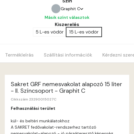
Szín
Graphit C
Másik színt választok
Amber C
Kiszerelés
5 L-es vödör
15 L-es vödör
Amber D
Anticred B
Termékleírás
Szállítási információk
Kérdezni szer
Anticred C
Anticred D
Sakret GRF nemesvakolat alapozó 15 liter
- II. Színcsoport - Graphit C
Antimony B
Cikkszám 23290015027C
Felhasználási terület
Antimony C
kül- és beltéri munkálatokhoz
A SAKRET fedővakolat-rendszerhez tartózó
Apple D
nemesvakolat-alapozó - jó páraáteresztő képesség