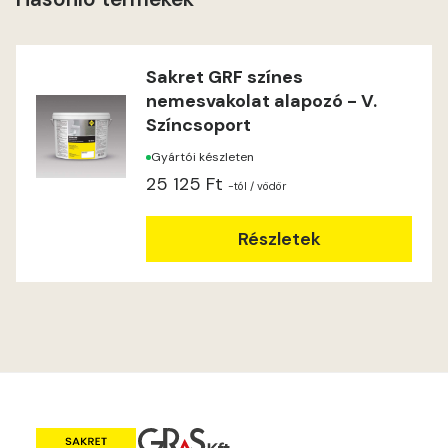
Heide B
Indian-yellow C
Sakret GRF színes
nemesvakolat alapozó - V.
Indian-yellow D
Színcsoport
Gyártói készleten
Lilac B
25 125 Ft
-tól
/ vödör
Lilac C
Részletek
Lime A
Lime B
Magnolia C
Mandarin D