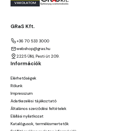
Mango D
Melon-yellow D
GRaS Kft.
Melon-yellow E
+36 70 533 3000
webshop@gras.hu
Mouse-grey D
2225 Üllő, Pesti út 209.
Információk
Ocher D
Elérhetőségek
Orange D
Rólunk
Impresszum
Paris-green D
Adatkezelési tájékoztató
Általános szerződési feltételek
Peach D
Elállási nyilatkozat
Katalógusok, termékismertetők
Pear-yellow C