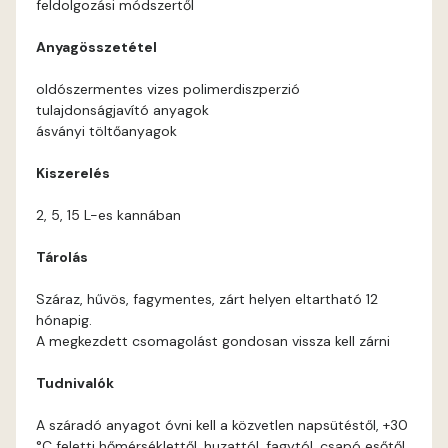
feldolgozási módszertől
Corn D
Anyagösszetétel
Cotto C
oldószermentes vizes polimerdiszperzió
tulajdonságjavító anyagok
Cotto D
ásványi töltőanyagok
Kiszerelés
Current-red D
2, 5, 15 L-es kannában
Date-brown C
Tárolás
Date-brown D
Száraz, hűvös, fagymentes, zárt helyen eltartható 12
hónapig.
Egyptian orange D
A megkezdett csomagolást gondosan vissza kell zárni
Tudnivalók
Fern D
A száradó anyagot óvni kell a közvetlen napsütéstől, +30
Fig-brown C
°C feletti hőmérséklettől, huzattól, fagytól, csapó esőtől.