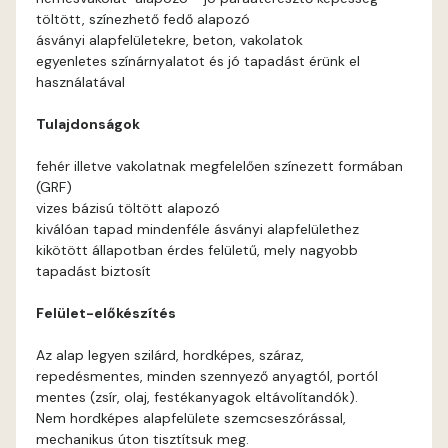
töltött, színezhető fedő alapozó
Apricot D
ásványi alapfelületekre, beton, vakolatok
egyenletes színárnyalatot és jó tapadást érünk el
használatával
Arsenic B
Tulajdonságok
Arsenic C
fehér illetve vakolatnak megfelelően színezett formában
(GRF)
Ash B
vizes bázisú töltött alapozó
kiválóan tapad mindenféle ásványi alapfelülethez
Ash C
kikötött állapotban érdes felületű, mely nagyobb
tapadást biztosít
Basalt C
Felület-előkészítés
Basalt D
Az alap legyen szilárd, hordképes, száraz,
repedésmentes, minden szennyező anyagtól, portól
Blood-orange C
mentes (zsír, olaj, festékanyagok eltávolítandók).
Nem hordképes alapfelülete szemcseszórással,
mechanikus úton tisztítsuk meg.