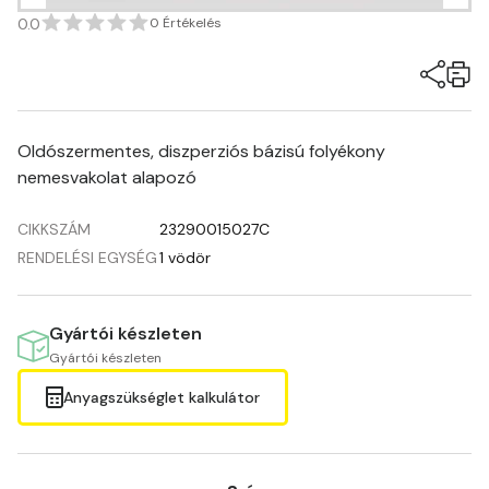
0.0
0 Értékelés
Oldószermentes, diszperziós bázisú folyékony
nemesvakolat alapozó
CIKKSZÁM
23290015027C
RENDELÉSI EGYSÉG
1 vödör
Gyártói készleten
Gyártói készleten
Anyagszükséglet kalkulátor