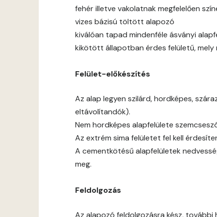
fehér illetve vakolatnak megfelelően sz
vizes bázisú töltött alapozó
kiválóan tapad mindenféle ásványi alapf
kikötött állapotban érdes felületű, mel
Felület-előkészítés
Az alap legyen szilárd, hordképes, szár
eltávolítandók).
Nem hordképes alapfelülete szemcseszór
Az extrém sima felületet fel kell érdesíten
A cementkötésű alapfelületek nedvessé
meg.
Feldolgozás
Az alapozó feldolgozásra kész, további 