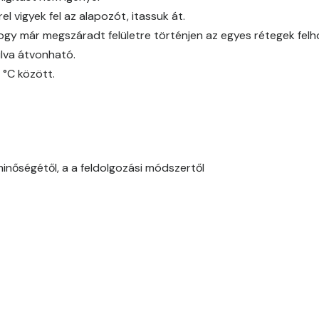
l vigyek fel az alapozót, itassuk át.
Citrus E
ogy már megszáradt felületre történjen az egyes rétegek fel
Cobalt E
lva átvonható.
 °C között.
Cognac E
Coral E
Corn E
minőségétől, a a feldolgozási módszertől
Cotto E
Current-red E
Date-brown E
Egyptian orange E