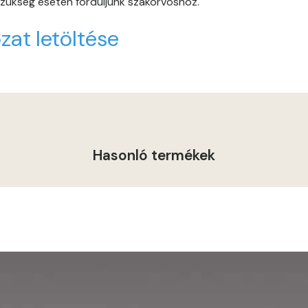
 szükség esetén forduljunk szakorvoshoz.
Indian-yellow E
zat letöltése
Lilac D
Lilac E
Lime C
Lime D
Hasonló termékek
Lime E
Magnolia D
Magnolia E
Mandarin E