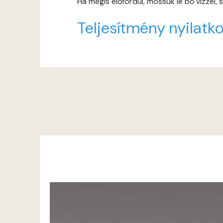
Ha mégis előfordul, mossuk le bő vízzel,
Teljesítmény nyilatko