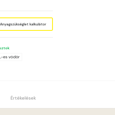
Anyagszükséglet kalkulátor
asztok
 L-es vödör
Értékelések