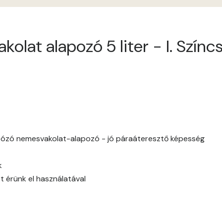
Apple E
lat alapozó 5 liter - I. Színcs
Apricot E
Arsenic D
Arsenic E
Ash D
tózó nemesvakolat-alapozó - jó páraáteresztő képesség
Ash E
k
Basalt E
t érünk el használatával
Blood-orange E