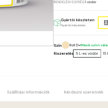
RENDELÉSI EGYSÉG
1 vödör
Gyártói készleten
Gyártói készleten
Másik színt vál
Szín
Roll D
Kiszerelés
5 L-es vödör
15
Bone C
Amber E
Anticred E
Antimony D
Szállítási információk
Kérdezni szeretnék
Antimony E