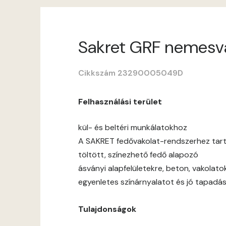
Sakret GRF nemesvako
Cikkszám 23290005049D
Felhasználási terület
kül- és beltéri munkálatokhoz
A SAKRET fedővakolat-rendszerhez tar
töltött, színezhető fedő alapozó
ásványi alapfelületekre, beton, vakolato
egyenletes színárnyalatot és jó tapadás
Tulajdonságok