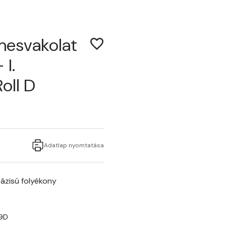
mesvakolat
 I.
oll D
Adatlap nyomtatása
ázisú folyékony
9D