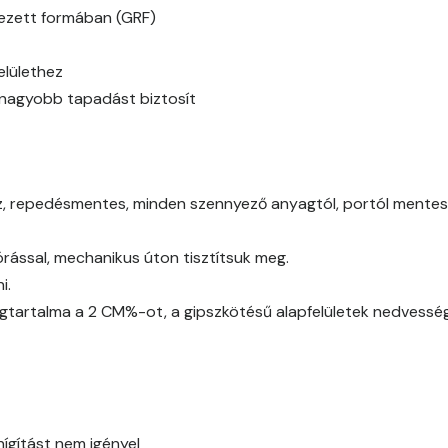
Bone A
ínezett formában (GRF)
Bone B
elülethez
y nagyobb tapadást biztosít
Bone D
Bone E
az, repedésmentes, minden szennyező anyagtól, portól mentes (
Brick E
ással, mechanikus úton tisztítsuk meg.
Caramel D
i.
gtartalma a 2 CM%-ot, a gipszkötésű alapfelületek nedvessé
Caramel E
Citrus C
Citrus D
hígítást nem igényel