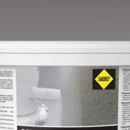
Mango E
Mouse-grey E
Ocher E
Orange E
Paris-green E
Peach E
Pear-yellow E
Pheasant-brown E
Pistachio D