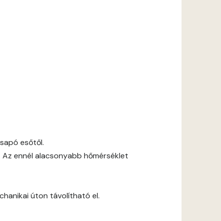
csapó esőtől.
. Az ennél alacsonyabb hőmérséklet
anikai úton távolítható el.