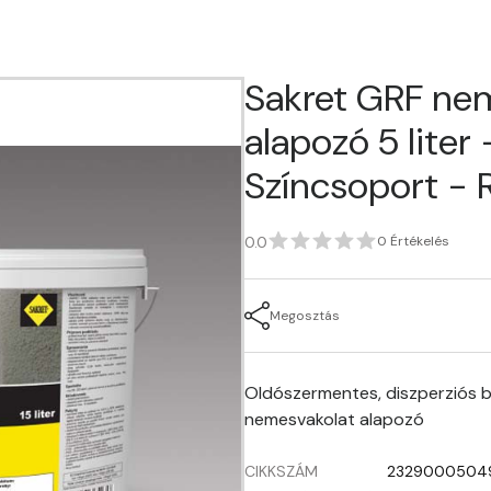
Sakret GRF ne
alapozó 5 liter -
Színcsoport - R
0.0
0 Értékelés
Megosztás
Oldószermentes, diszperziós b
nemesvakolat alapozó
CIKKSZÁM
2329000504