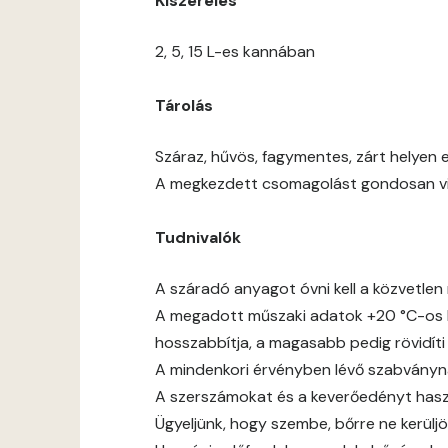
Kiszerelés
2, 5, 15 L-es kannában
Tárolás
Száraz, hűvös, fagymentes, zárt helyen e
A megkezdett csomagolást gondosan viss
Tudnivalók
A száradó anyagot óvni kell a közvetlen 
A megadott műszaki adatok +20 °C-os h
hosszabbítja, a magasabb pedig rövidíti
A mindenkori érvényben lévő szabványnak,
A szerszámokat és a keverőedényt haszn
Ügyeljünk, hogy szembe, bőrre ne kerüljö