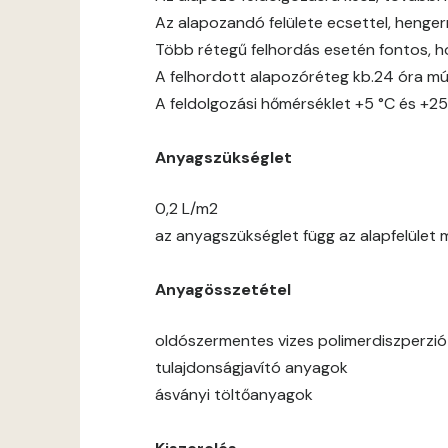
Az alapozandó felülete ecsettel, hengerre
Több rétegű felhordás esetén fontos, h
A felhordott alapozóréteg kb.24 óra mú
A feldolgozási hőmérséklet +5 °C és +25
Anyagszükséglet
0,2 L/m2
az anyagszükséglet függ az alapfelület 
Anyagösszetétel
oldószermentes vizes polimerdiszperzió
tulajdonságjavító anyagok
ásványi töltőanyagok