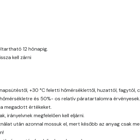
Fern E
Fig-brown E
Fir E
ltartható 12 hónapig.
za kell zárni
Graphit E
Grass-green E
napsütéstől, +30 °C feletti hőmérséklettől, huzattól, fagytól, 
Heide C
őmérsékletre és 50%- os relatív páratartalomra érvényesek
 a megadott értékeket.
Heide D
 irányelvnek megfelelően kell eljárni.
álat után azonnal mossuk el, mert később az anyag csak mech
Heide E
n!