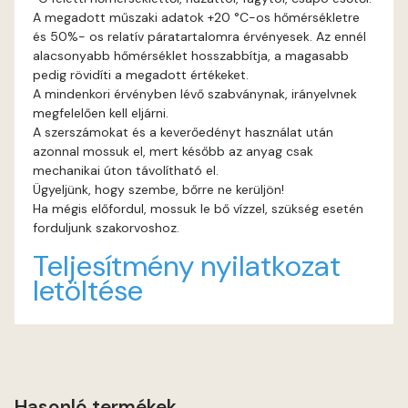
A megadott műszaki adatok +20 °C-os hőmérsékletre
és 50%- os relatív páratartalomra érvényesek. Az ennél
Graphit E
alacsonyabb hőmérséklet hosszabbítja, a magasabb
pedig rövidíti a megadott értékeket.
Grass-green E
A mindenkori érvényben lévő szabványnak, irányelvnek
megfelelően kell eljárni.
Heide C
A szerszámokat és a keverőedényt használat után
azonnal mossuk el, mert később az anyag csak
mechanikai úton távolítható el.
Heide D
Ügyeljünk, hogy szembe, bőrre ne kerüljön!
Ha mégis előfordul, mossuk le bő vízzel, szükség esetén
Heide E
forduljunk szakorvoshoz.
Teljesítmény nyilatkozat
Indian-yellow E
letöltése
Lilac D
Lilac E
Hasonló termékek