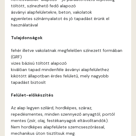
töltött, színezhető fedő alapozó
Arsenic E
ásványi alapfelületekre, beton, vakolatok
egyenletes színárnyalatot és jó tapadást érünk el
használatával
Ash D
Tulajdonságok
Ash E
fehér illetve vakolatnak megfelelően színezett formában
(GRF)
Basalt E
vizes bázisú töltött alapozó
kiválóan tapad mindenféle ásványi alapfelülethez
Blood-orange E
kikötött állapotban érdes felületű, mely nagyobb
tapadást biztosít
Bone A
Felület-előkészítés
Bone B
Az alap legyen szilárd, hordképes, száraz,
repedésmentes, minden szennyező anyagtól, portól
Bone D
mentes (zsír, olaj, festékanyagok eltávolítandók).
Nem hordképes alapfelülete szemcseszórással,
mechanikus úton tisztítsuk meg.