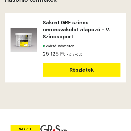
Lime C
Lime D
Sakret GRF színes
nemesvakolat alapozó - V.
Lime E
Színcsoport
Gyártói készleten
Magnolia D
25 125 Ft
-tól
/ vödör
Magnolia E
Részletek
Mandarin E
Mango E
Mouse-grey E
Ocher E