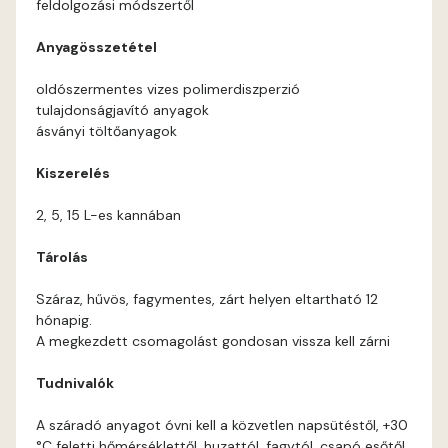
feldolgozási módszertől
Coral E
Anyagösszetétel
Corn E
oldószermentes vizes polimerdiszperzió
tulajdonságjavító anyagok
Cotto E
ásványi töltőanyagok
Kiszerelés
Current-red E
2, 5, 15 L-es kannában
Date-brown E
Tárolás
Egyptian orange E
Száraz, hűvös, fagymentes, zárt helyen eltartható 12
hónapig.
Fern E
A megkezdett csomagolást gondosan vissza kell zárni
Tudnivalók
Fig-brown E
A száradó anyagot óvni kell a közvetlen napsütéstől, +30
Fir E
°C feletti hőmérséklettől, huzattól, fagytól, csapó esőtől.