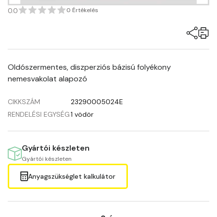
0.0
0 Értékelés
Oldószermentes, diszperziós bázisú folyékony
nemesvakolat alapozó
CIKKSZÁM
23290005024E
RENDELÉSI EGYSÉG
1 vödör
Gyártói készleten
Gyártói készleten
Anyagszükséglet kalkulátor