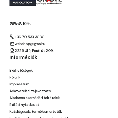
Orange E
Paris-green E
GRaS Kft.
Peach E
+36 70 533 3000
webshop@gras.hu
Pear-yellow E
2225 Üllő, Pesti út 209.
Információk
Pheasant-brown E
Elérhetőségek
Pistachio D
Rólunk
Impresszum
Pistachio E
Adatkezelési tájékoztató
Általános szerződési feltételek
Polar-blue E
Elállási nyilatkozat
Katalógusok, termékismertetők
Pumpkin E