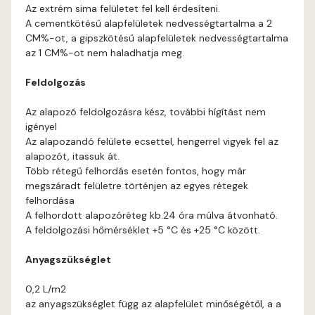
Bone E
Az extrém sima felületet fel kell érdesíteni.
A cementkötésű alapfelületek nedvességtartalma a 2
Brick E
CM%-ot, a gipszkötésű alapfelületek nedvességtartalma
az 1 CM%-ot nem haladhatja meg.
Caramel D
Feldolgozás
Caramel E
Az alapozó feldolgozásra kész, további hígítást nem
igényel
Az alapozandó felülete ecsettel, hengerrel vigyek fel az
Citrus C
alapozót, itassuk át.
Több rétegű felhordás esetén fontos, hogy már
Citrus D
megszáradt felületre történjen az egyes rétegek
felhordása
A felhordott alapozóréteg kb.24 óra múlva átvonható.
Citrus E
A feldolgozási hőmérséklet +5 °C és +25 °C között.
Cobalt E
Anyagszükséglet
0,2 L/m2
Cognac E
az anyagszükséglet függ az alapfelület minőségétől, a a