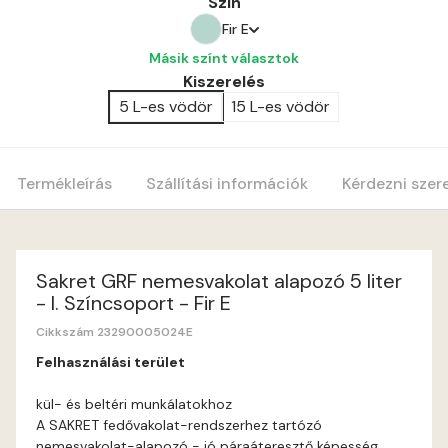
Szín
Fir E
Másik színt választok
Bone C
Kiszerelés
5 L-es vödör
15 L-es vödör
Amber E
Anticred E
Termékleírás
Szállítási információk
Kérdezni szer
Antimony D
Antimony E
Sakret GRF nemesvakolat alapozó 5 liter
- I. Színcsoport - Fir E
Apple E
Cikkszám 23290005024E
Felhasználási terület
Apricot E
kül- és beltéri munkálatokhoz
A SAKRET fedővakolat-rendszerhez tartózó
Arsenic D
nemesvakolat-alapozó - jó páraáteresztő képesség