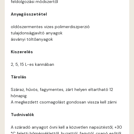
feldolgozási módszertől
Coral E
Anyagösszetétel
Corn E
oldószermentes vizes polimerdiszperzió
tulajdonságjavító anyagok
Cotto E
ásványi töltőanyagok
Kiszerelés
Current-red E
2, 5, 15 L-es kannában
Date-brown E
Tárolás
Egyptian orange E
Száraz, hűvös, fagymentes, zárt helyen eltartható 12
hónapig.
Fern E
A megkezdett csomagolást gondosan vissza kell zárni
Tudnivalók
Fig-brown E
A száradó anyagot óvni kell a közvetlen napsütéstől, +30
Fir E
°C feletti hőmérséklettől, huzattól, fagytól, csapó esőtől.