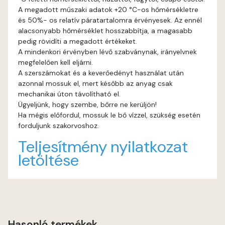
A megadott műszaki adatok +20 °C-os hőmérsékletre
és 50%- os relatív páratartalomra érvényesek. Az ennél
Graphit E
alacsonyabb hőmérséklet hosszabbítja, a magasabb
pedig rövidíti a megadott értékeket.
Grass-green E
A mindenkori érvényben lévő szabványnak, irányelvnek
megfelelően kell eljárni.
Heide C
A szerszámokat és a keverőedényt használat után
azonnal mossuk el, mert később az anyag csak
mechanikai úton távolítható el.
Heide D
Ügyeljünk, hogy szembe, bőrre ne kerüljön!
Ha mégis előfordul, mossuk le bő vízzel, szükség esetén
Heide E
forduljunk szakorvoshoz.
Teljesítmény nyilatkozat
Indian-yellow E
letöltése
Lilac D
Lilac E
Hasonló termékek