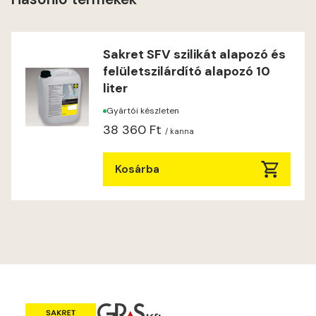
Lime C
Lime D
Sakret SFV szilikát alapozó és
felületszilárdító alapozó 10
Lime E
liter
Gyártói készleten
Magnolia D
38 360 Ft
/ kanna
Magnolia E
Kosárba
Mandarin E
Mango E
Mouse-grey E
Ocher E