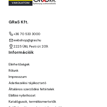
Orange E
Paris-green E
GRaS Kft.
Peach E
+36 70 533 3000
webshop@gras.hu
Pear-yellow E
2225 Üllő, Pesti út 209.
Információk
Pheasant-brown E
Elérhetőségek
Pistachio D
Rólunk
Impresszum
Pistachio E
Adatkezelési tájékoztató
Általános szerződési feltételek
Polar-blue E
Elállási nyilatkozat
Katalógusok, termékismertetők
Pumpkin E