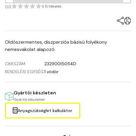
0.0
0 Értékelés
Oldószermentes, diszperziós bázisú folyékony
nemesvakolat alapozó
CIKKSZÁM
23290015054D
RENDELÉSI EGYSÉG
1 vödör
Gyártói készleten
Gyártói készleten
Anyagszükséglet kalkulátor