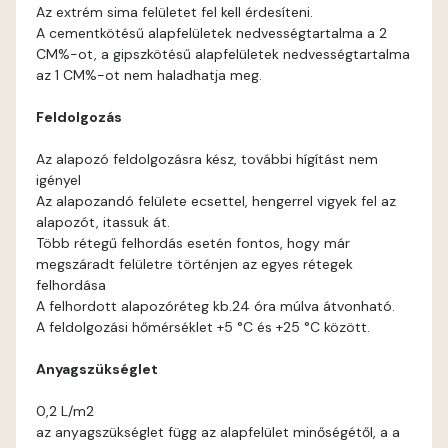
Bone E
Az extrém sima felületet fel kell érdesíteni.
A cementkötésű alapfelületek nedvességtartalma a 2
Brick E
CM%-ot, a gipszkötésű alapfelületek nedvességtartalma
az 1 CM%-ot nem haladhatja meg.
Caramel D
Feldolgozás
Caramel E
Az alapozó feldolgozásra kész, további hígítást nem
igényel
Az alapozandó felülete ecsettel, hengerrel vigyek fel az
Citrus C
alapozót, itassuk át.
Több rétegű felhordás esetén fontos, hogy már
Citrus D
megszáradt felületre történjen az egyes rétegek
felhordása
A felhordott alapozóréteg kb.24 óra múlva átvonható.
Citrus E
A feldolgozási hőmérséklet +5 °C és +25 °C között.
Cobalt E
Anyagszükséglet
0,2 L/m2
Cognac E
az anyagszükséglet függ az alapfelület minőségétől, a a