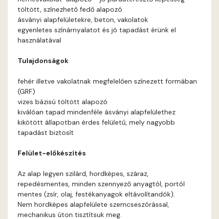
töltött, színezhető fedő alapozó
Arsenic E
ásványi alapfelületekre, beton, vakolatok
egyenletes színárnyalatot és jó tapadást érünk el
használatával
Ash D
Tulajdonságok
Ash E
fehér illetve vakolatnak megfelelően színezett formában
(GRF)
Basalt E
vizes bázisú töltött alapozó
kiválóan tapad mindenféle ásványi alapfelülethez
Blood-orange E
kikötött állapotban érdes felületű, mely nagyobb
tapadást biztosít
Bone A
Felület-előkészítés
Bone B
Az alap legyen szilárd, hordképes, száraz,
repedésmentes, minden szennyező anyagtól, portól
Bone D
mentes (zsír, olaj, festékanyagok eltávolítandók).
Nem hordképes alapfelülete szemcseszórással,
mechanikus úton tisztítsuk meg.