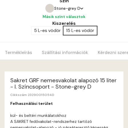
Szín
Stone-grey D
Másik színt választok
Bone C
Kiszerelés
5 L-es vödör
15 L-es vödör
Amber E
Anticred E
Termékleírás
Szállítási információk
Kérdezni szer
Antimony D
Antimony E
Sakret GRF nemesvakolat alapozó 15 liter
- I. Színcsoport - Stone-grey D
Apple E
Cikkszám 23290015054D
Felhasználási terület
Apricot E
kül- és beltéri munkálatokhoz
A SAKRET fedővakolat-rendszerhez tartózó
Arsenic D
nemesvakolat-alapozó - jó páraáteresztő képesség