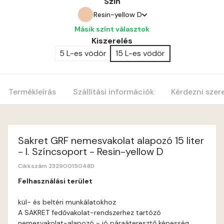
Szín
Resin-yellow D
Másik színt választok
Bone C
Kiszerelés
5 L-es vödör
15 L-es vödör
Amber E
Anticred E
Termékleírás
Szállítási információk
Kérdezni szer
Antimony D
Antimony E
Sakret GRF nemesvakolat alapozó 15 liter
- I. Színcsoport - Resin-yellow D
Apple E
Cikkszám 23290015048D
Felhasználási terület
Apricot E
kül- és beltéri munkálatokhoz
A SAKRET fedővakolat-rendszerhez tartózó
Arsenic D
nemesvakolat-alapozó - jó páraáteresztő képesség