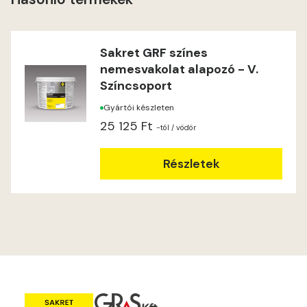
Lime C
Lime D
Sakret GRF színes
nemesvakolat alapozó - V.
Lime E
Színcsoport
Gyártói készleten
Magnolia D
25 125 Ft
-tól
/ vödör
Magnolia E
Részletek
Mandarin E
Mango E
Mouse-grey E
Ocher E