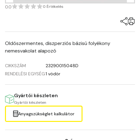
0.0
0 Értékelés
Oldószermentes, diszperziós bázisú folyékony
nemesvakolat alapozó
CIKKSZÁM
23290015048D
RENDELÉSI EGYSÉG
1 vödör
Gyártói készleten
Gyártói készleten
Anyagszükséglet kalkulátor