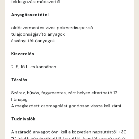
feldolgozási módszertől
Coral E
Anyagösszetétel
Corn E
oldószermentes vizes polimerdiszperzió
tulajdonságjavító anyagok
Cotto E
ásványi töltőanyagok
Kiszerelés
Current-red E
2, 5, 15 L-es kannában
Date-brown E
Tárolás
Egyptian orange E
Száraz, hűvös, fagymentes, zárt helyen eltartható 12
hónapig.
Fern E
A megkezdett csomagolást gondosan vissza kell zárni
Tudnivalók
Fig-brown E
A száradó anyagot óvni kell a közvetlen napsütéstől, +30
Fir E
°C feletti hőmérséklettől, huzattól, fagytól, csapó esőtől.