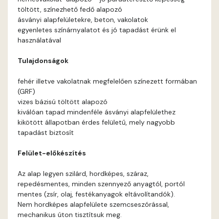
töltött, színezhető fedő alapozó
Arsenic E
ásványi alapfelületekre, beton, vakolatok
egyenletes színárnyalatot és jó tapadást érünk el
használatával
Ash D
Tulajdonságok
Ash E
fehér illetve vakolatnak megfelelően színezett formában
(GRF)
Basalt E
vizes bázisú töltött alapozó
kiválóan tapad mindenféle ásványi alapfelülethez
Blood-orange E
kikötött állapotban érdes felületű, mely nagyobb
tapadást biztosít
Bone A
Felület-előkészítés
Bone B
Az alap legyen szilárd, hordképes, száraz,
repedésmentes, minden szennyező anyagtól, portól
Bone D
mentes (zsír, olaj, festékanyagok eltávolítandók).
Nem hordképes alapfelülete szemcseszórással,
mechanikus úton tisztítsuk meg.