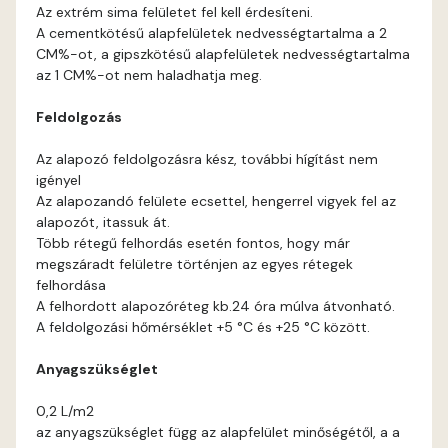
Bone E
Az extrém sima felületet fel kell érdesíteni.
A cementkötésű alapfelületek nedvességtartalma a 2
Brick E
CM%-ot, a gipszkötésű alapfelületek nedvességtartalma
az 1 CM%-ot nem haladhatja meg.
Caramel D
Feldolgozás
Caramel E
Az alapozó feldolgozásra kész, további hígítást nem
igényel
Az alapozandó felülete ecsettel, hengerrel vigyek fel az
Citrus C
alapozót, itassuk át.
Több rétegű felhordás esetén fontos, hogy már
Citrus D
megszáradt felületre történjen az egyes rétegek
felhordása
A felhordott alapozóréteg kb.24 óra múlva átvonható.
Citrus E
A feldolgozási hőmérséklet +5 °C és +25 °C között.
Cobalt E
Anyagszükséglet
0,2 L/m2
Cognac E
az anyagszükséglet függ az alapfelület minőségétől, a a