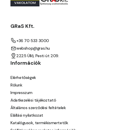
Orange E
Paris-green E
GRaS Kft.
Peach E
+36 70 533 3000
webshop@gras.hu
Pear-yellow E
2225 Üllő, Pesti út 209.
Információk
Pheasant-brown E
Elérhetőségek
Pistachio D
Rólunk
Impresszum
Pistachio E
Adatkezelési tájékoztató
Általános szerződési feltételek
Polar-blue E
Elállási nyilatkozat
Katalógusok, termékismertetők
Pumpkin E