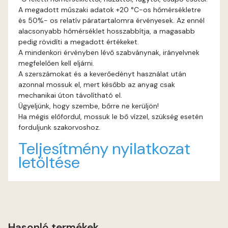
A megadott műszaki adatok +20 °C-os hőmérsékletre
és 50%- os relatív páratartalomra érvényesek. Az ennél
Graphit E
alacsonyabb hőmérséklet hosszabbítja, a magasabb
pedig rövidíti a megadott értékeket.
Grass-green E
A mindenkori érvényben lévő szabványnak, irányelvnek
megfelelően kell eljárni.
Heide C
A szerszámokat és a keverőedényt használat után
azonnal mossuk el, mert később az anyag csak
mechanikai úton távolítható el.
Heide D
Ügyeljünk, hogy szembe, bőrre ne kerüljön!
Ha mégis előfordul, mossuk le bő vízzel, szükség esetén
Heide E
forduljunk szakorvoshoz.
Teljesítmény nyilatkozat
Indian-yellow E
letöltése
Lilac D
Lilac E
Hasonló termékek