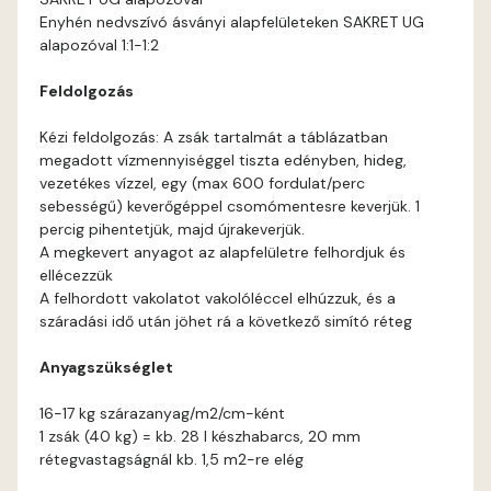
Enyhén nedvszívó ásványi alapfelületeken SAKRET UG
alapozóval 1:1-1:2
Feldolgozás
Kézi feldolgozás: A zsák tartalmát a táblázatban
megadott vízmennyiséggel tiszta edényben, hideg,
vezetékes vízzel, egy (max 600 fordulat/perc
sebességű) keverőgéppel csomómentesre keverjük. 1
percig pihentetjük, majd újrakeverjük.
A megkevert anyagot az alapfelületre felhordjuk és
ellécezzük
A felhordott vakolatot vakolóléccel elhúzzuk, és a
száradási idő után jöhet rá a következő simító réteg
Anyagszükséglet
16-17 kg szárazanyag/m2/cm-ként
1 zsák (40 kg) = kb. 28 l készhabarcs, 20 mm
rétegvastagságnál kb. 1,5 m2-re elég