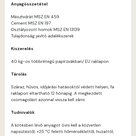
Anyagösszetétel
Mészhidrát MSZ EN 459
Cement MSZ EN 197
Osztályozott homok MSZ EN 13139
Tulajdonság javító adalékszerek
Kiszerelés
40 kg-os többrétegű papírzsákban/ EU raklapon
Tárolás
Száraz, hűvös, időjárási hatásoktól védett helyen, fa
raklapon eltartható 12 hónapig. A megkezdett
csomagolást azonnal vissza kell zárni.
Tudnivalók
A kötésben lévő anyagot óvni kell a közvetlen
napsütéstől, +25 °C feletti hőmérséklettől, huzattól,