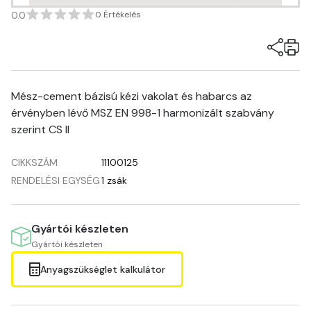
0.0
0 Értékelés
Mész-cement bázisú kézi vakolat és habarcs az
érvényben lévő MSZ EN 998-1 harmonizált szabvány
szerint CS II
CIKKSZÁM
11100125
RENDELÉSI EGYSÉG
1 zsák
Gyártói készleten
Gyártói készleten
Anyagszükséglet kalkulátor