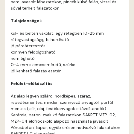
nem javasolt lábazatokon, pincék külső falán, vízzel és
sóval terhelt falazatokon
Tulajdonságok
kül- és beltéri vakolat, egy rétegben 10-25 mm
rétegvastagságig felhordható
jó páraáteresztés
könnyen feldolgozható
nem éghető
0-4 mm szemcseméretű, szürke
jól kenhető falazás esetén
Felület-előkészítés
Az alap legyen szilárd, hordképes, száraz,
repedésmentes, minden szennyező anyagtól, portól
mentes (zsír, olaj, festékanyagok eltávolítandók).
Kerámia, beton, zsalukő falazatokon SAKRET MZP-02,
MZP-04 előfröcskölő alapozó használata javasolt
Pórusbeton, liapor, egyéb erősen nedvszívó falazatokon
SAKRET UG alapozóval