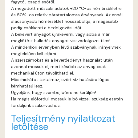
fagytól, csapó esőtől.
A megadott műszaki adatok +20 °C-os hőmérsékletre
és 50%-os relatív páratartalomra érvényesek. Az ennél
alacsonyabb hőmérséklet hosszabbítja, a magasabb
pedig csökkenti a bedolgozási időt.
A bekevert anyagot újrakeverni, vagy abba a már
megkötött hulladék anyagot visszadolgozni tilos!
A mindenkori érvényben lévő szabványnak, irányelvnek
megfelelően kell eljárni.
A szerszámokat és a keverőedényt használat után
azonnal mossuk el, mert később az anyag csak
mechanikai úton távolítható el.
Mészhidrátot tartalmaz, ezért víz hatására lúgos
kémhatású lesz.
Ügyeljünk, hogy szembe, bőrre ne kerüljön!
Ha mégis előfordul, mossuk le bő vízzel, szükség esetén
forduljunk szakorvoshoz.
Teljesítmény nyilatkozat
letöltése