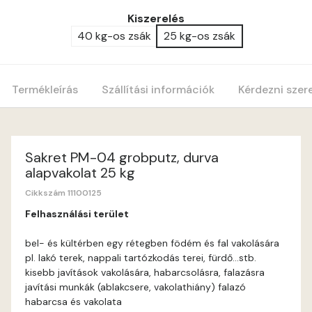
Kiszerelés
40 kg-os zsák
25 kg-os zsák
Termékleírás
Szállítási információk
Kérdezni szer
Sakret PM-04 grobputz, durva
alapvakolat 25 kg
Cikkszám 11100125
Felhasználási terület
bel- és kültérben egy rétegben födém és fal vakolására
pl. lakó terek, nappali tartózkodás terei, fürdő...stb.
kisebb javítások vakolására, habarcsolásra, falazásra
javítási munkák (ablakcsere, vakolathiány) falazó
habarcsa és vakolata