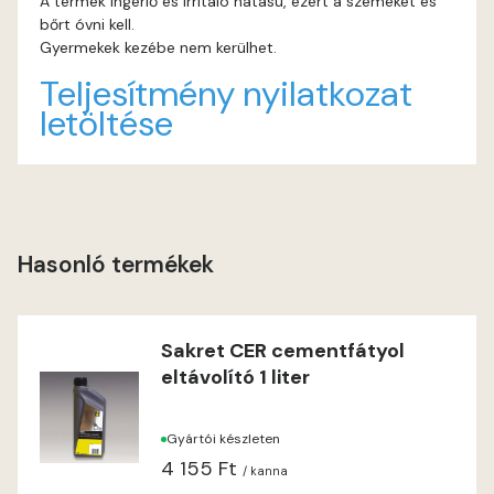
A termék ingerlő és irritáló hatású, ezért a szemeket és
bőrt óvni kell.
Gyermekek kezébe nem kerülhet.
Teljesítmény nyilatkozat
letöltése
Hasonló termékek
Sakret CER cementfátyol
eltávolító 1 liter
Gyártói készleten
4 155 Ft
/ kanna