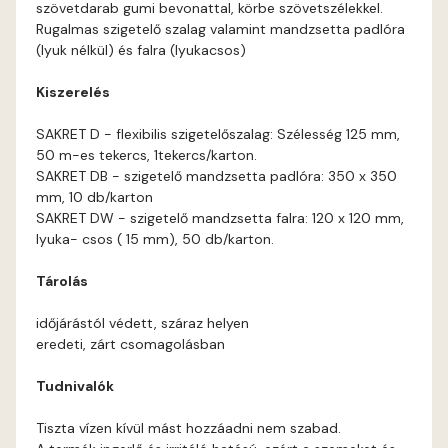
szövetdarab gumi bevonattal, körbe szövetszélekkel.
Rugalmas szigetelő szalag valamint mandzsetta padlóra
(lyuk nélkül) és falra (lyukacsos)
Kiszerelés
SAKRET D - flexibilis szigetelőszalag: Szélesség 125 mm,
50 m-es tekercs, 1tekercs/karton.
SAKRET DB - szigetelő mandzsetta padlóra: 350 x 350
mm, 10 db/karton
SAKRET DW - szigetelő mandzsetta falra: 120 x 120 mm,
lyuka- csos ( 15 mm), 50 db/karton.
Tárolás
időjárástól védett, száraz helyen
eredeti, zárt csomagolásban
Tudnivalók
Tiszta vízen kívül mást hozzáadni nem szabad.