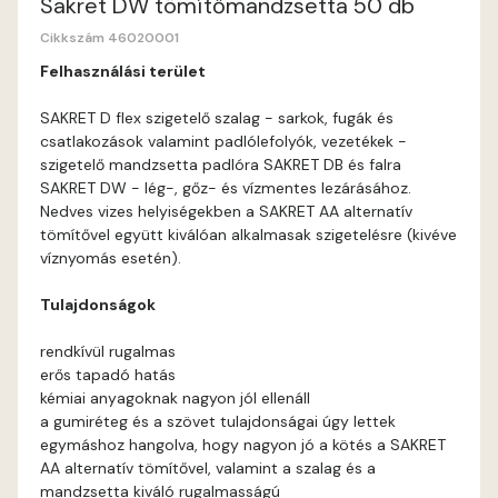
Sakret DW tömítőmandzsetta 50 db
Cikkszám 46020001
Felhasználási terület
SAKRET D flex szigetelő szalag - sarkok, fugák és
csatlakozások valamint padlólefolyók, vezetékek -
szigetelő mandzsetta padlóra SAKRET DB és falra
SAKRET DW - lég-, gőz- és vízmentes lezárásához.
Nedves vizes helyiségekben a SAKRET AA alternatív
tömítővel együtt kiválóan alkalmasak szigetelésre (kivéve
víznyomás esetén).
Tulajdonságok
rendkívül rugalmas
erős tapadó hatás
kémiai anyagoknak nagyon jól ellenáll
a gumiréteg és a szövet tulajdonságai úgy lettek
egymáshoz hangolva, hogy nagyon jó a kötés a SAKRET
AA alternatív tömítővel, valamint a szalag és a
mandzsetta kiváló rugalmasságú