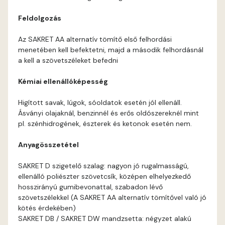
Feldolgozás
Az SAKRET AA alternatív tömítő első felhordási
menetében kell befektetni, majd a második felhordásnál
a kell a szövetszéleket befedni
Kémiai ellenállóképesség
Higított savak, lúgok, sóoldatok esetén jól ellenáll.
Ásványi olajaknál, benzinnél és erős oldószereknél mint
pl. szénhidrogének, észterek és ketonok esetén nem.
Anyagösszetétel
SAKRET D szigetelő szalag: nagyon jó rugalmasságú,
ellenálló poliészter szövetcsík, középen elhelyezkedő
hosszirányú gumibevonattal, szabadon lévő
szövetszélekkel (A SAKRET AA alternatív tömítővel való jó
kötés érdekében)
SAKRET DB / SAKRET DW mandzsetta: négyzet alakú