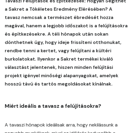
Tavaszi Felújítások és Építkezések: Hogyan Segíthet
a Sakret a Tökéletes Eredmény Elérésében? A
tavasz nemcsak a természet ébredését hozza
magával, hanem a legjobb időszakot is a felújításokra
és építkezésekre. A téli hónapok után sokan
dönthetnek úgy, hogy ideje frissíteni otthonukat,
rendbe tenni a kertet, vagy felújítani a kültéri
burkolatokat. Ilyenkor a Sakret termékei kiváló
választást jelentenek, hiszen minden felújítási
projekt igényel minőségi alapanyagokat, amelyek
hosszú távú és tartós megoldásokat kínálnak.
Miért ideális a tavasz a felújításokra?
A tavaszi hónapok ideálisak arra, hogy nekilássunk a