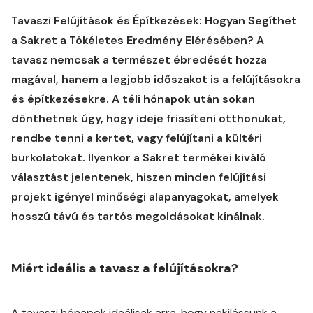
Tavaszi Felújítások és Építkezések: Hogyan Segíthet
a Sakret a Tökéletes Eredmény Elérésében? A
tavasz nemcsak a természet ébredését hozza
magával, hanem a legjobb időszakot is a felújításokra
és építkezésekre. A téli hónapok után sokan
dönthetnek úgy, hogy ideje frissíteni otthonukat,
rendbe tenni a kertet, vagy felújítani a kültéri
burkolatokat. Ilyenkor a Sakret termékei kiváló
választást jelentenek, hiszen minden felújítási
projekt igényel minőségi alapanyagokat, amelyek
hosszú távú és tartós megoldásokat kínálnak.
Miért ideális a tavasz a felújításokra?
A tavaszi hónapok ideálisak arra, hogy nekilássunk a