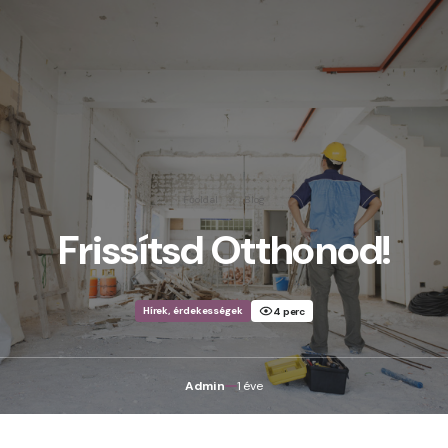
Főoldal
Blog
Frissítsd Otthonod!
Hírek, érdekességek
4 perc
Admin
1 éve