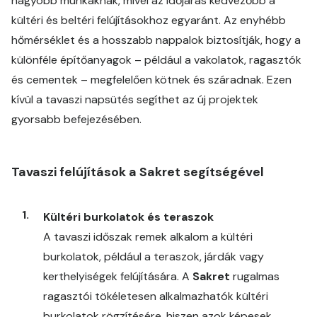
nagyobb munkáknak, mivel az időjárás kedvezőbb a
kültéri és beltéri felújításokhoz egyaránt. Az enyhébb
hőmérséklet és a hosszabb nappalok biztosítják, hogy a
különféle építőanyagok – például a vakolatok, ragasztók
és cementek – megfelelően kötnek és száradnak. Ezen
kívül a tavaszi napsütés segíthet az új projektek
gyorsabb befejezésében.
Tavaszi felújítások a Sakret segítségével
Kültéri burkolatok és teraszok
A tavaszi időszak remek alkalom a kültéri
burkolatok, például a teraszok, járdák vagy
kerthelyiségek felújítására. A
Sakret
rugalmas
ragasztói tökéletesen alkalmazhatók kültéri
burkolatok rögzítésére, hiszen azok képesek