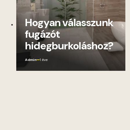
Hogyan válasszunk
fugázót
hidegburkoláshoz?
Admin
1 éve