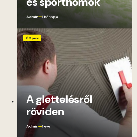
és sporthomok
Admin
1 hónapja
1 perc
A glettelésről
röviden
Admin
1 éve