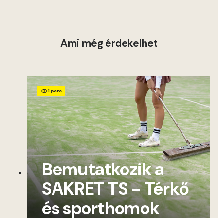
Ami még érdekelhet
1 perc
Bemutatkozik a
SAKRET TS - Térkő
és sporthomok