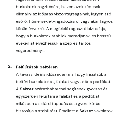
burkolatok rögzítésére, hiszen azok képesek
ellenállni az időjárás viszontagságainak, legyen szó
esőről, hőmérséklet-ingadozásról vagy akár fagyos
körülményekről. A megfelelő ragasztó biztosítja,
hogy a burkolatok stabilak maradjanak, és hosszú
éveken át élvezhessük a szép és tartós
végeredményt.
Felújítások beltéren
A tavasz ideális időszak arra is, hogy frissítsük a
beltéri burkolatokat, falakat vagy akár a padlókat.
A
Sakret
szárazhabarcsai segítenek gyorsan és
egyszerűen felújítani a falakat és a padlókat,
miközben a szilárd tapadás és a gyors kötés
biztosítja a stabilitást. Emellett a
Sakret
vakolatok