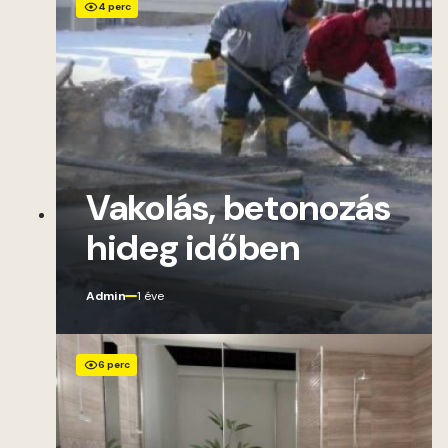
4 perc
Vakolás, betonozás
hideg időben
Admin
1 éve
6 perc