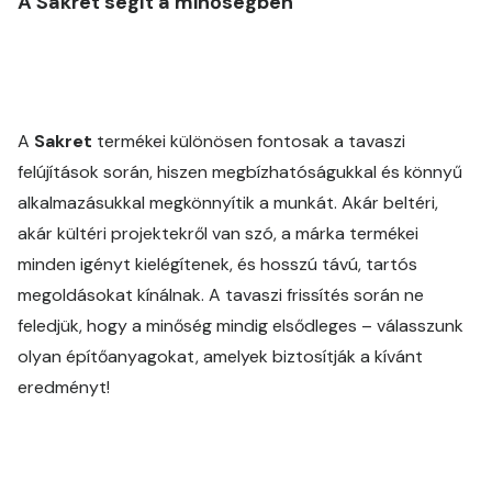
A Sakret segít a minőségben
A
Sakret
termékei különösen fontosak a tavaszi
felújítások során, hiszen megbízhatóságukkal és könnyű
alkalmazásukkal megkönnyítik a munkát. Akár beltéri,
akár kültéri projektekről van szó, a márka termékei
minden igényt kielégítenek, és hosszú távú, tartós
megoldásokat kínálnak. A tavaszi frissítés során ne
feledjük, hogy a minőség mindig elsődleges – válasszunk
olyan építőanyagokat, amelyek biztosítják a kívánt
eredményt!