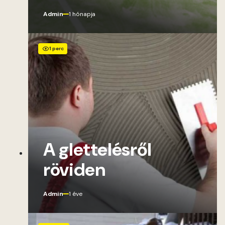
Admin
1 hónapja
1 perc
A glettelésről
röviden
Admin
1 éve