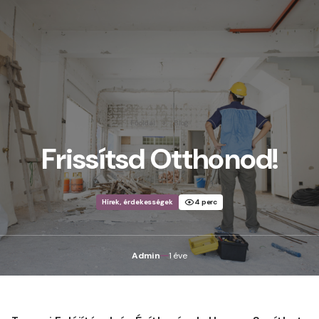
Főoldal
Blog
Frissítsd Otthonod!
Hírek, érdekességek
4 perc
Admin
1 éve