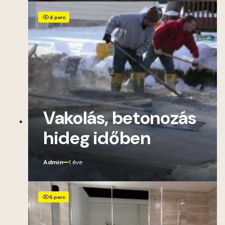
4 perc
Vakolás, betonozás
hideg időben
Admin
1 éve
6 perc