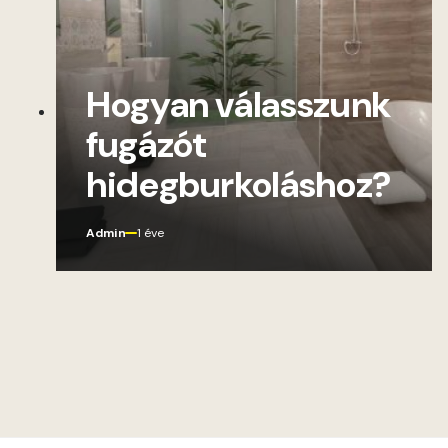
Hogyan válasszunk
fugázót
hidegburkoláshoz?
Admin
1 éve