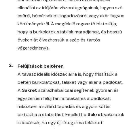
ellenállni az időjárás viszontagságainak, legyen szó
esőről, hőmérséklet-ingadozásról vagy akár fagyos
körülményekről. A megfelelő ragasztó biztosítja,
hogy a burkolatok stabilak maradjanak, és hosszú
éveken át élvezhessük a szép és tartós
végeredményt.
Felújítások beltéren
A tavasz ideális időszak arra is, hogy frissítsük a
beltéri burkolatokat, falakat vagy akár a padlókat.
A
Sakret
szárazhabarcsai segítenek gyorsan és
egyszerűen felújítani a falakat és a padlókat,
miközben a szilárd tapadás és a gyors kötés
biztosítja a stabilitást. Emellett a
Sakret
vakolatok
is ideálisak, ha egy új réteg sima felületet