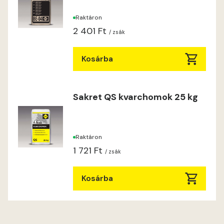
Raktáron
2 401 Ft
/ zsák
Kosárba
Sakret QS kvarchomok 25 kg
Raktáron
1 721 Ft
/ zsák
Kosárba