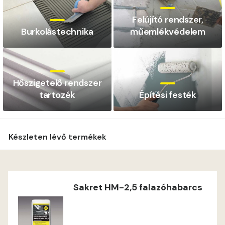
Felújító rendszer,
Burkolástechnika
műemlékvédelem
Hőszigetelő rendszer
tartozék
Építési festék
Készleten lévő termékek
Sakret HM-2,5 falazóhabarcs