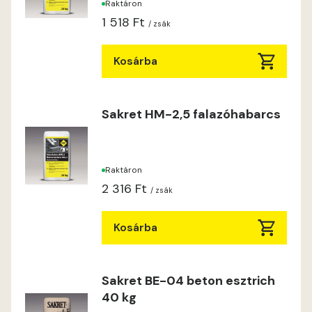
Raktáron
1 518 Ft
/ zsák
Kosárba
Sakret HM-2,5 falazóhabarcs
Raktáron
2 316 Ft
/ zsák
Kosárba
Sakret BE-04 beton esztrich
40 kg