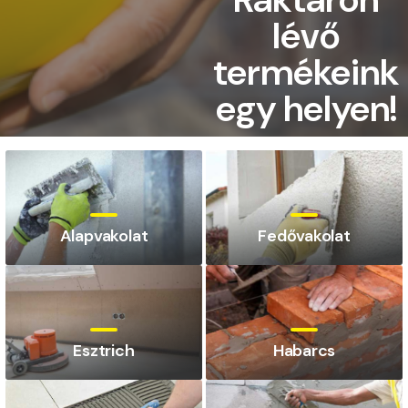
lévő
termékeink
egy helyen!
A termékek megtekintéséhez
kattintson a részletekre!
Alapvakolat
Fedővakolat
Részletek
Esztrich
Habarcs