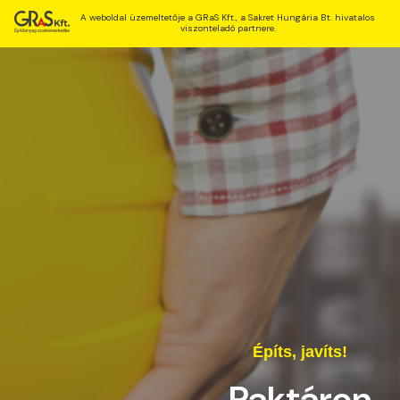
A weboldal üzemeltetője a GRaS Kft., a Sakret Hungária Bt. hivatalos
viszonteladó partnere.
Építs, javíts!
Raktáron